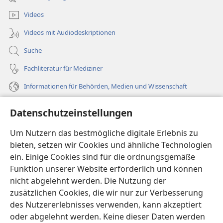
Fenster)
Videos
Videos mit Audiodeskriptionen
Suche
Fachliteratur für Mediziner
Informationen für Behörden, Medien und Wissenschaft
Hilfe
Datenschutzeinstellungen
Spenden
Um Nutzern das bestmögliche digitale Erlebnis zu
(öffnet
neues
bieten, setzen wir Cookies und ähnliche Technologien
Fenster)
ein. Einige Cookies sind für die ordnungsgemäße
Wachtturm ONLINE-BIBLIOTHEK
(öffnet
Funktion unserer Website erforderlich und können
neues
®
JW Hub
nicht abgelehnt werden. Die Nutzung der
Fenster)
(öffnet
zusätzlichen Cookies, die wir nur zur Verbesserung
neues
®
JW Library
Fenster)
des Nutzererlebnisses verwenden, kann akzeptiert
oder abgelehnt werden. Keine dieser Daten werden
®