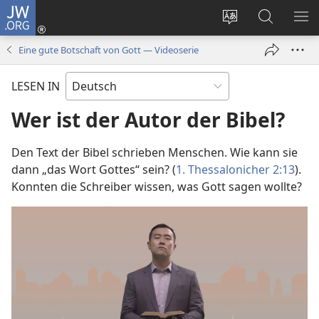
JW.ORG
Anmelden
(öffnet
Websitesprache
Suche
ME
neues
ändern
EI
Eine gute Botschaft von Gott — Videoserie
Fenster)
LESEN IN
Wer ist der Autor der Bibel?
Den Text der Bibel schrieben Menschen. Wie kann sie
dann „das Wort Gottes“ sein? (
1. Thessalonicher 2:13
).
Konnten die Schreiber wissen, was Gott sagen wollte?