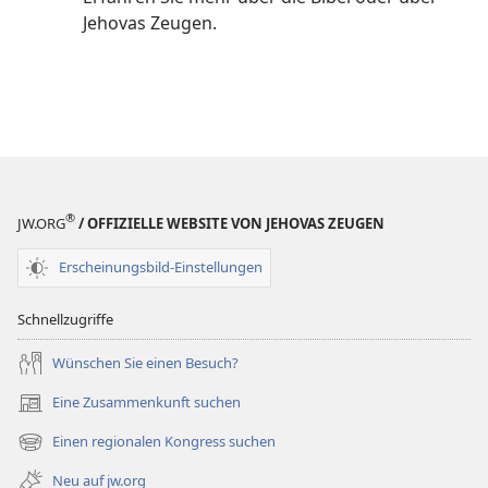
Jehovas Zeugen.
®
JW.ORG
/ OFFIZIELLE WEBSITE VON JEHOVAS ZEUGEN
Erscheinungsbild-Einstellungen
Schnellzugriffe
Wünschen Sie einen Besuch?
Eine Zusammenkunft suchen
(öffnet
neues
Einen regionalen Kongress suchen
(öffnet
Fenster)
neues
Neu auf jw.org