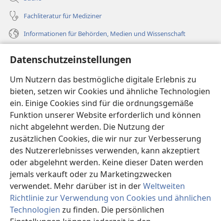
Fachliteratur für Mediziner
Informationen für Behörden, Medien und Wissenschaft
Hilfe
Datenschutzeinstellungen
Spenden
Um Nutzern das bestmögliche digitale Erlebnis zu
(öffnet
neues
bieten, setzen wir Cookies und ähnliche Technologien
Fenster)
ein. Einige Cookies sind für die ordnungsgemäße
Wachtturm ONLINE-BIBLIOTHEK
(öffnet
Funktion unserer Website erforderlich und können
neues
®
JW Hub
nicht abgelehnt werden. Die Nutzung der
Fenster)
(öffnet
zusätzlichen Cookies, die wir nur zur Verbesserung
neues
®
JW Library
Fenster)
des Nutzererlebnisses verwenden, kann akzeptiert
oder abgelehnt werden. Keine dieser Daten werden
®
Watchtower Library
jemals verkauft oder zu Marketingzwecken
verwendet. Mehr darüber ist in der
Weltweiten
Richtlinie zur Verwendung von Cookies und ähnlichen
Technologien
zu finden. Die persönlichen
Copyright
© 2026 Watch Tower Bible and Tract Society of Pennsylvania.