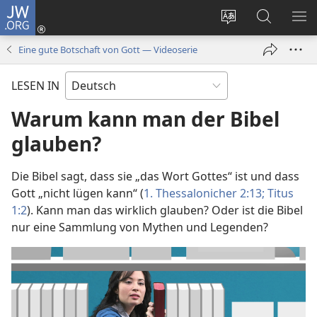
JW.ORG
Anmelden
(öffnet
Websitesprache
Suche
ME
neues
ändern
EI
Eine gute Botschaft von Gott — Videoserie
Fenster)
LESEN IN
Warum kann man der Bibel
glauben?
Die Bibel sagt, dass sie „das Wort Gottes“ ist und dass
Gott „nicht lügen kann“ (
1. Thessalonicher 2:13;
Titus
1:2
). Kann man das wirklich glauben? Oder ist die Bibel
nur eine Sammlung von Mythen und Legenden?