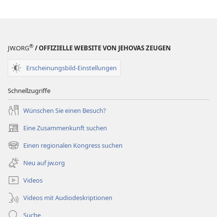
®
JW.ORG
/ OFFIZIELLE WEBSITE VON JEHOVAS ZEUGEN
Erscheinungsbild-Einstellungen
Schnellzugriffe
Wünschen Sie einen Besuch?
Eine Zusammenkunft suchen
(öffnet
neues
Einen regionalen Kongress suchen
(öffnet
Fenster)
neues
Neu auf jw.org
Fenster)
Videos
Videos mit Audiodeskriptionen
Suche