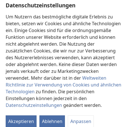
Hilfe
Datenschutzeinstellungen
Spenden
Um Nutzern das bestmögliche digitale Erlebnis zu
(öffnet
neues
bieten, setzen wir Cookies und ähnliche Technologien
Fenster)
ein. Einige Cookies sind für die ordnungsgemäße
Wachtturm ONLINE-BIBLIOTHEK
(öffnet
Funktion unserer Website erforderlich und können
neues
®
JW Hub
nicht abgelehnt werden. Die Nutzung der
Fenster)
(öffnet
zusätzlichen Cookies, die wir nur zur Verbesserung
neues
®
JW Library
Fenster)
des Nutzererlebnisses verwenden, kann akzeptiert
oder abgelehnt werden. Keine dieser Daten werden
®
Watchtower Library
jemals verkauft oder zu Marketingzwecken
verwendet. Mehr darüber ist in der
Weltweiten
Richtlinie zur Verwendung von Cookies und ähnlichen
Technologien
zu finden. Die persönlichen
Copyright
© 2026 Watch Tower Bible and Tract Society of Pennsylvania.
Einstellungen können jederzeit in den
NUTZUNGSBEDINGUNGEN
|
DATENSCHUTZERKLÄRUNG
|
Datenschutzeinstellungen
geändert werden.
In
DATENSCHUTZEINSTELLUNGEN
an
Akzeptieren
Ablehnen
Anpassen