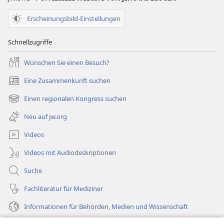
Erscheinungsbild-Einstellungen
Schnellzugriffe
Wünschen Sie einen Besuch?
Eine Zusammenkunft suchen
(öffnet
neues
Einen regionalen Kongress suchen
(öffnet
Fenster)
neues
Neu auf jw.org
Fenster)
Videos
Videos mit Audiodeskriptionen
Suche
Fachliteratur für Mediziner
Informationen für Behörden, Medien und Wissenschaft