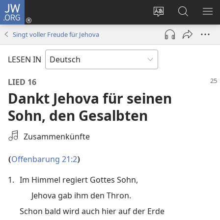
JW.ORG
Anmelden
(öffnet
Websitesprache
Suche
ME
neues
ändern
EI
Singt voller Freude für Jehova
Fenster)
LESEN IN
LIED 16
Dankt Jehova für seinen
Sohn, den Gesalbten
Eine
Zusammenkünfte
Tonaufnahme
auswählen
Offenbarung 21:2
(
)
1.
Im Himmel regiert Gottes Sohn,
Jehova gab ihm den Thron.
Schon bald wird auch hier auf der Erde