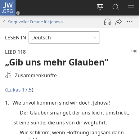
JW.ORG
Anmelden
(öffnet
Websitesprache
Suche
ME
neues
ändern
EI
Singt voller Freude für Jehova
Fenster)
LESEN IN
LIED 118
„Gib uns mehr Glauben“
Eine
Zusammenkünfte
Tonaufnahme
auswählen
Lukas 17:5
(
)
1.
Wie unvollkommen sind wir doch, Jehova!
Der Glaubensmangel, der uns leicht umstrickt,
ist eine Sünde, die uns von dir wegführt.
Wie schlimm, wenn Hoffnung langsam dann