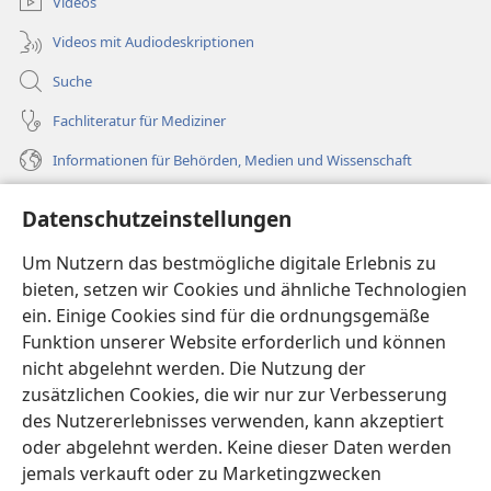
Videos
Videos mit Audiodeskriptionen
Suche
Fachliteratur für Mediziner
Informationen für Behörden, Medien und Wissenschaft
Hilfe
Datenschutzeinstellungen
Spenden
Um Nutzern das bestmögliche digitale Erlebnis zu
(öffnet
neues
bieten, setzen wir Cookies und ähnliche Technologien
Fenster)
ein. Einige Cookies sind für die ordnungsgemäße
Wachtturm ONLINE-BIBLIOTHEK
(öffnet
Funktion unserer Website erforderlich und können
neues
®
JW Hub
nicht abgelehnt werden. Die Nutzung der
Fenster)
(öffnet
zusätzlichen Cookies, die wir nur zur Verbesserung
neues
®
JW Library
Fenster)
des Nutzererlebnisses verwenden, kann akzeptiert
oder abgelehnt werden. Keine dieser Daten werden
®
Watchtower Library
jemals verkauft oder zu Marketingzwecken