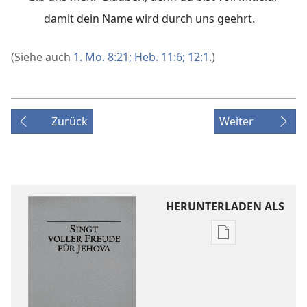
damit dein Name wird durch uns geehrt.
(Siehe auch
1. Mo. 8:21;
Heb. 11:6;
12:1
.)
Zurück
Weiter
HERUNTERLADEN ALS
Downloadoptio
für
Veröffentlichun
Singt
voller