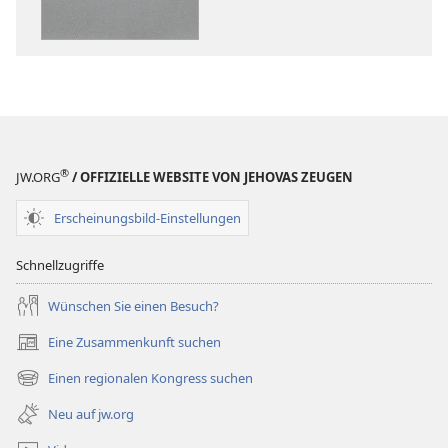
Freude
für
Jehova
®
JW.ORG
/ OFFIZIELLE WEBSITE VON JEHOVAS ZEUGEN
Erscheinungsbild-Einstellungen
Schnellzugriffe
Wünschen Sie einen Besuch?
Eine Zusammenkunft suchen
(öffnet
neues
Einen regionalen Kongress suchen
(öffnet
Fenster)
neues
Neu auf jw.org
Fenster)