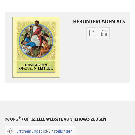
HERUNTERLADEN ALS
Downloadoptione
Downloadopt
für
für
Veröffentlichunge
Audio
Lerne
Lerne
von
von
dem
dem
großen
großen
Lehrer
Lehrer
®
JW.ORG
/ OFFIZIELLE WEBSITE VON JEHOVAS ZEUGEN
Erscheinungsbild-Einstellungen