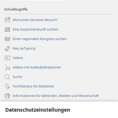
Schnellzugriffe
Wünschen Sie einen Besuch?
Eine Zusammenkunft suchen
(öffnet
neues
Einen regionalen Kongress suchen
(öffnet
Fenster)
neues
Neu auf jw.org
Fenster)
Videos
Videos mit Audiodeskriptionen
Suche
Fachliteratur für Mediziner
Informationen für Behörden, Medien und Wissenschaft
Hilfe
Datenschutzeinstellungen