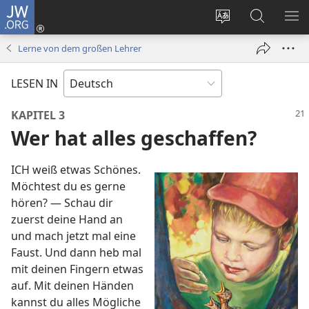
JW.ORG
Anmelden
(öffnet
Websitesprache
Suche
ME
neues
ändern
EI
Lerne von dem großen Lehrer
Fenster)
LESEN IN
KAPITEL 3
Wer hat alles geschaffen?
ICH weiß etwas Schönes.
Möchtest du es gerne
hören? — Schau dir
zuerst deine Hand an
und mach jetzt mal eine
Faust. Und dann heb mal
mit deinen Fingern etwas
auf. Mit deinen Händen
kannst du alles Mögliche