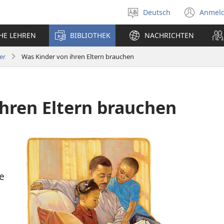
Deutsch
Anmel
Sprache
(öff
auswählen
neu
CHE LEHREN
BIBLIOTHEK
NACHRICHTEN
Fens
er
Was Kinder von ihren Eltern brauchen
ihren Eltern brauchen
ie