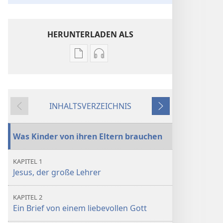
HERUNTERLADEN ALS
Downloadoptionen
Downloadoptionen
für
für
Veröffentlichungen
Audio
Lerne
Lerne
INHALTSVERZEICHNIS
von
von
Zurück
Weiter
dem
dem
großen
großen
Was Kinder von ihren Eltern brauchen
Lehrer
Lehrer
KAPITEL 1
Jesus, der große Lehrer
KAPITEL 2
Ein Brief von einem liebevollen Gott