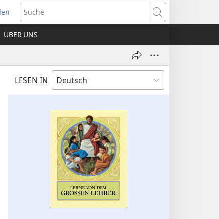
den
net
Suche
es
ÜBER UNS
ter)
LESEN IN