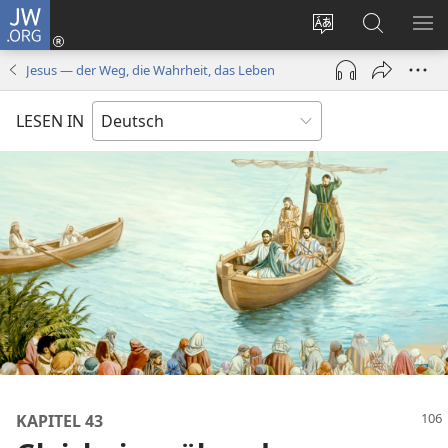
JW.ORG
Anmelden
(öffnet
Websitesprache
Suche
ME
neues
ändern
EI
Jesus — der Weg, die Wahrheit, das Leben
Fenster)
LESEN IN
KAPITEL 43