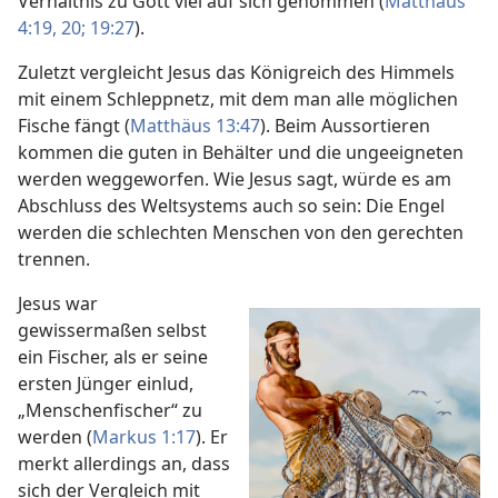
Verhältnis zu Gott viel auf sich genommen (
Matthäus
4:19, 20;
19:27
).
Zuletzt vergleicht Jesus das Königreich des Himmels
mit einem Schleppnetz, mit dem man alle möglichen
Fische fängt (
Matthäus 13:47
). Beim Aussortieren
kommen die guten in Behälter und die ungeeigneten
werden weggeworfen. Wie Jesus sagt, würde es am
Abschluss des Weltsystems auch so sein: Die Engel
werden die schlechten Menschen von den gerechten
trennen.
Jesus war
gewissermaßen selbst
ein Fischer, als er seine
ersten Jünger einlud,
„Menschenfischer“ zu
werden (
Markus 1:17
). Er
merkt allerdings an, dass
sich der Vergleich mit