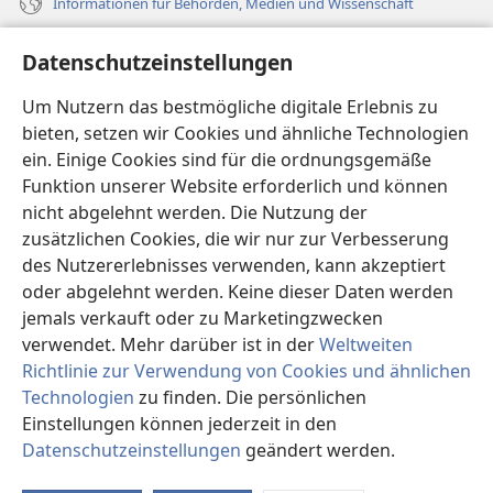
Informationen für Behörden, Medien und Wissenschaft
Hilfe
Datenschutzeinstellungen
Spenden
Um Nutzern das bestmögliche digitale Erlebnis zu
(öffnet
neues
bieten, setzen wir Cookies und ähnliche Technologien
Fenster)
ein. Einige Cookies sind für die ordnungsgemäße
Wachtturm ONLINE-BIBLIOTHEK
(öffnet
Funktion unserer Website erforderlich und können
neues
®
JW Hub
nicht abgelehnt werden. Die Nutzung der
Fenster)
(öffnet
zusätzlichen Cookies, die wir nur zur Verbesserung
neues
®
JW Library
Fenster)
des Nutzererlebnisses verwenden, kann akzeptiert
oder abgelehnt werden. Keine dieser Daten werden
®
Watchtower Library
jemals verkauft oder zu Marketingzwecken
verwendet. Mehr darüber ist in der
Weltweiten
Richtlinie zur Verwendung von Cookies und ähnlichen
Technologien
zu finden. Die persönlichen
Copyright
© 2026 Watch Tower Bible and Tract Society of Pennsylvania.
Einstellungen können jederzeit in den
NUTZUNGSBEDINGUNGEN
|
DATENSCHUTZERKLÄRUNG
|
Datenschutzeinstellungen
geändert werden.
In
DATENSCHUTZEINSTELLUNGEN
an