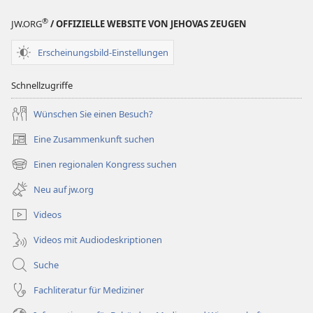
®
JW.ORG
/ OFFIZIELLE WEBSITE VON JEHOVAS ZEUGEN
Erscheinungsbild-Einstellungen
Schnellzugriffe
Wünschen Sie einen Besuch?
Eine Zusammenkunft suchen
(öffnet
neues
Einen regionalen Kongress suchen
(öffnet
Fenster)
neues
Neu auf jw.org
Fenster)
Videos
Videos mit Audiodeskriptionen
Suche
Fachliteratur für Mediziner