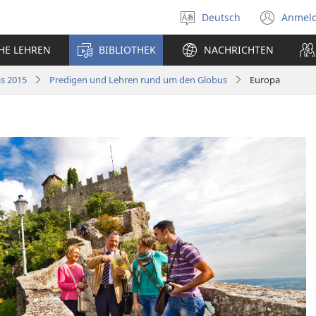
Deutsch
Anmel
Sprache
(öff
auswählen
neu
CHE LEHREN
BIBLIOTHEK
NACHRICHTEN
Fens
s 2015
Predigen und Lehren rund um den Globus
Europa