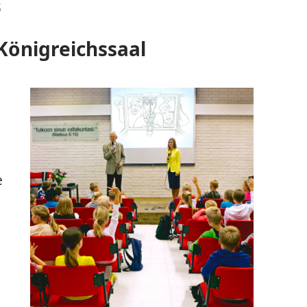
3
 Königreichssaal
e