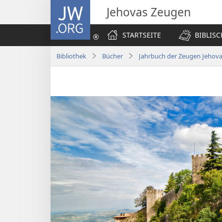
JW.ORG
Jehovas Zeugen
STARTSEITE
BIBLIS
Bibliothek
Bücher
Jahrbuch der Zeugen Jehova