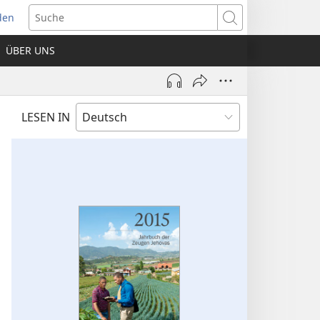
den
net
Suche
es
ÜBER UNS
ter)
LESEN IN