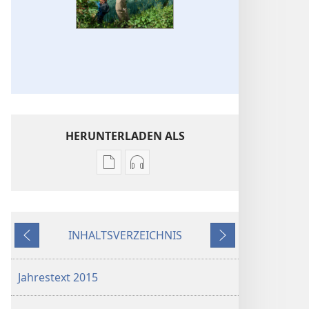
HERUNTERLADEN ALS
Downloadoptionen
Downloadoptionen
für
für
Veröffentlichungen
Audio
Jahrbuch
Jahrbuch
INHALTSVERZEICHNIS
der
der
Zurück
Weiter
Zeugen
Zeugen
Jehovas
Jehovas
Jahrestext 2015
2015
2015