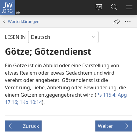
JW.ORG
Anmelden
(öffnet
Websitesprache
Suche
ME
neues
ändern
EI
Worterklärungen
Fenster)
LESEN IN
Götze; Götzendienst
Ein Götze ist ein Abbild oder eine Darstellung von
etwas Realem oder etwas Gedachtem und wird
verehrt oder angebetet. Götzendienst ist die
Verehrung, Liebe, Anbetung oder Bewunderung, die
einem Götzen entgegengebracht wird (
Ps 115:4;
Apg
17:16;
1Ko 10:14
).
Zurück
Weiter