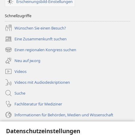
Erscheinungsbild-Einstellungen
Schnellzugriffe
Wünschen Sie einen Besuch?
Eine Zusammenkunft suchen
(öffnet
neues
Einen regionalen Kongress suchen
(öffnet
Fenster)
neues
Neu auf jw.org
Fenster)
Videos
Videos mit Audiodeskriptionen
Suche
Fachliteratur für Mediziner
Informationen für Behörden, Medien und Wissenschaft
Hilfe
Datenschutzeinstellungen