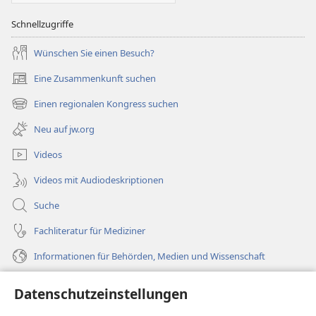
Schnellzugriffe
Wünschen Sie einen Besuch?
Eine Zusammenkunft suchen
(öffnet
neues
Einen regionalen Kongress suchen
(öffnet
Fenster)
neues
Neu auf jw.org
Fenster)
Videos
Videos mit Audiodeskriptionen
Suche
Fachliteratur für Mediziner
Informationen für Behörden, Medien und Wissenschaft
Hilfe
Datenschutzeinstellungen