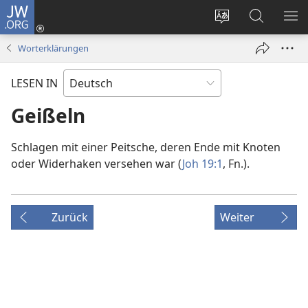
JW.ORG
Anmelden
(öffnet
Websitesprache
Suche
ME
neues
ändern
EI
Worterklärungen
Fenster)
LESEN IN
Geißeln
Schlagen mit einer Peitsche, deren Ende mit Knoten
oder Widerhaken versehen war (
Joh 19:1
, Fn.).
Zurück
Weiter