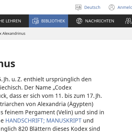
Deutsch
Anmel
Sprache
(öff
auswählen
neu
CHE LEHREN
BIBLIOTHEK
NACHRICHTEN
Fens
x Alexandrinus
nus
Jh. u. Z. enthielt ursprünglich den
riechisch. Der Name „Codex
k, dass er sich vom 11. bis zum 17. Jh.
triarchen von Alexandria (Ägypten)
s feinem Pergament (Velin) und sind in
he
HANDSCHRIFT; MANUSKRIPT
und
nglich 820 Blättern dieses Kodex sind