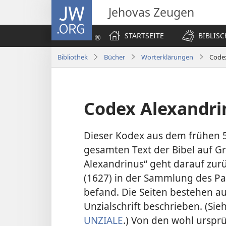
JW.ORG
Jehovas Zeugen
STARTSEITE
BIBLIS
Bibliothek
Bücher
Worterklärungen
Code
Codex Alexandri
Dieser Kodex aus dem frühen 5. 
gesamten Text der Bibel auf G
Alexandrinus“ geht darauf zurüc
(1627) in der Sammlung des Pa
befand. Die Seiten bestehen au
Unzialschrift beschrieben. (Sie
UNZIALE
.) Von den wohl ursprü