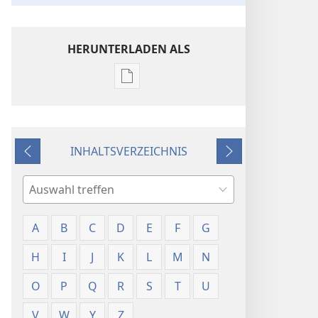
HERUNTERLADEN ALS
Downloadoptionen
für
Veröffentlichungen
Worterklärungen
INHALTSVERZEICHNIS
Zurück
Weiter
Suche
A
B
C
D
E
F
G
H
I
J
K
L
M
N
O
P
Q
R
S
T
U
V
W
Y
Z