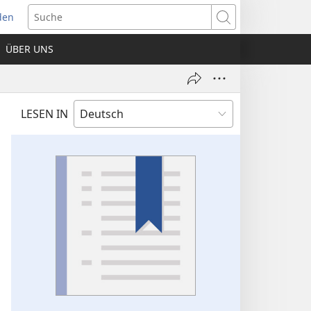
den
net
Suche
es
ÜBER UNS
ter)
LESEN IN