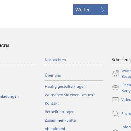
Weiter
EUGEN
Nachrichten
Schnellzugr
Wüns
Über uns
Besu
Einen
Häufig gestellte Fragen
(öffnet
Kong
Wünschen Sie einen Besuch?
neues
Einladungen
Vide
Fenster)
Kontakt
Bethelführungen
Such
Zusammenkünfte
Infor
Abendmahl