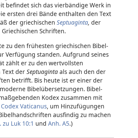
it befindet sich das vierbändige Werk in
Die ersten drei Bände enthalten den Text
äß der griechischen
Septuaginta
,
der
n Griechischen Schriften.
e zu den frühesten griechischen Bibel­
zur Verfügung standen. Aufgrund seines
t zählt er zu den wertvollsten
 Text der
Septuaginta
als auch den der
en betrifft. Bis heute ist er einer der
 moderne Bibel­übersetzungen. Bibel­
en maßgebenden Kodex zusammen mit
m
Codex Vaticanus
, um Hinzufügungen
Bibel­handschriften ausfindig zu machen
 zu Luk 10:1
und
Anh. A5
.)