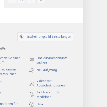
Erscheinungsbild-Einstellungen
iffe
chen Sie einen
Eine Zusammenkunft
(öffnet
ch?
suchen
neues
 regionalen
Neu auf jw.org
Fenster)
ress suchen
Videos mit
os
Audiodeskriptionen
Fachliteratur für
e
Mediziner
mationen für
Hilfe