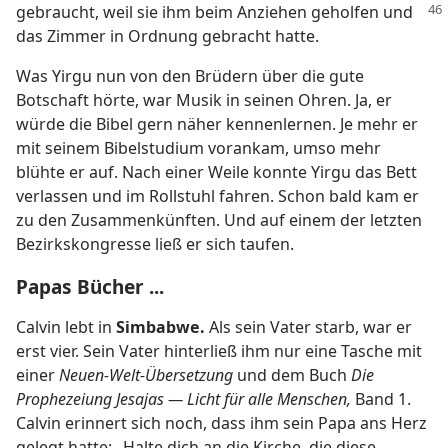
gebraucht,
weil sie ihm beim Anziehen geholfen und
das Zimmer in Ordnung gebracht hatte.
Was Yirgu nun von den Brüdern über die gute
Botschaft hörte, war Musik in seinen Ohren. Ja, er
würde die Bibel gern näher kennenlernen. Je mehr er
mit seinem Bibelstudium vorankam, umso mehr
blühte er auf. Nach einer Weile konnte Yirgu das Bett
verlassen und im Rollstuhl fahren. Schon bald kam er
zu den Zusammenkünften. Und auf einem der letzten
Bezirkskongresse ließ er sich taufen.
Papas Bücher ...
Calvin lebt in
Simbabwe.
Als sein Vater starb, war er
erst vier. Sein Vater hinterließ ihm nur eine Tasche mit
einer
Neuen-Welt-Übersetzung
und dem Buch
Die
Prophezeiung Jesajas — Licht für alle Menschen,
Band 1.
Calvin erinnert sich noch, dass ihm sein Papa ans Herz
gelegt hatte: „Halte dich an die Kirche, die diese