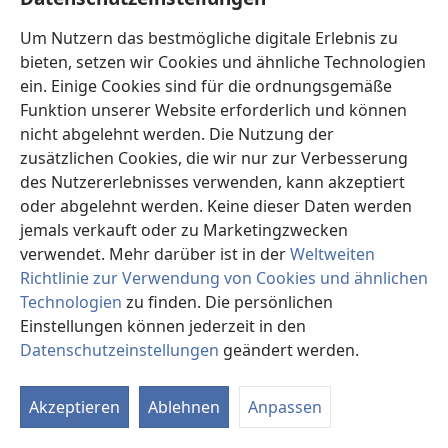
kannst auch tun, was sich Jehova von dir wünscht.“
Das berührte Samuel sehr. „Wenn mein Name in der
Um Nutzern das bestmögliche digitale Erlebnis zu
Bibel steht, dann muss ich mich auf Jehovas Seite
bieten, setzen wir Cookies und ähnliche Technologien
stellen“, überlegte er sich. Er informierte die
ein. Einige Cookies sind für die ordnungsgemäße
Gemeinschaft, dass er aus den Bergen wegziehen
Funktion unserer Website erforderlich und können
werde, und verbrannte alle seine Amulette und
nicht abgelehnt werden. Die Nutzung der
okkulten Gegenstände. Danach machte er rasant
zusätzlichen Cookies, die wir nur zur Verbesserung
Fortschritte. Als getaufter Diener Jehovas ist er nun
des Nutzererlebnisses verwenden, kann akzeptiert
mit Feuereifer dabei, anderen Gehörlosen zu zeigen,
oder abgelehnt werden. Keine dieser Daten werden
was wirklich in der Bibel steht.
jemals verkauft oder zu Marketingzwecken
verwendet. Mehr darüber ist in der
Weltweiten
Ein Kind hat viel durchzustehen
Richtlinie zur Verwendung von Cookies und ähnlichen
Technologien
zu finden. Die persönlichen
Rajiv lebt in einem
Einstellungen können jederzeit in den
abgelegenen Dorf im
Datenschutzeinstellungen
geändert werden.
Norden von
Indien.
Als
In
er neun war und in die
an
vierte Klasse ging, wurde
Akzeptieren
Ablehnen
Anpassen
er von einer Lehrerin