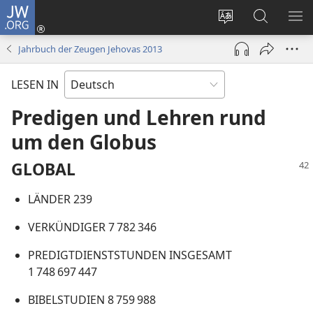
JW.ORG
Anmelden
(öffnet
Websitesprache
Suche
ME
neues
ändern
EI
Jahrbuch der Zeugen Jehovas 2013
Fenster)
LESEN IN
Predigen und Lehren rund
um den Globus
GLOBAL
LÄNDER 239
VERKÜNDIGER 7 782 346
PREDIGTDIENSTSTUNDEN INSGESAMT
1 748 697 447
BIBELSTUDIEN 8 759 988