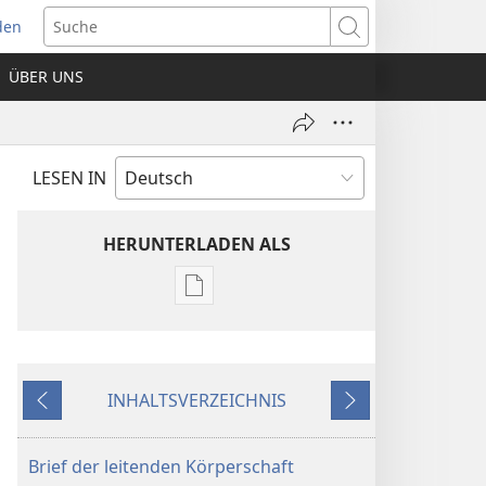
den
net
Suche
es
ÜBER UNS
ter)
LESEN IN
HERUNTERLADEN ALS
Downloadoptionen
für
Veröffentlichungen
Jahrbuch
INHALTSVERZEICHNIS
der
Zurück
Weiter
Zeugen
Jehovas
Brief der leitenden Körperschaft
2001