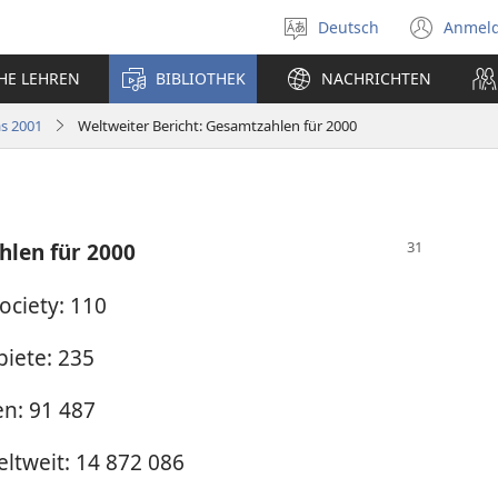
Deutsch
Anmel
Sprache
(öff
auswählen
neu
CHE LEHREN
BIBLIOTHEK
NACHRICHTEN
Fens
s 2001
Weltweiter Bericht: Gesamtzahlen für 2000
hlen für 2000
ciety: 110
biete: 235
n: 91 487
tweit: 14 872 086