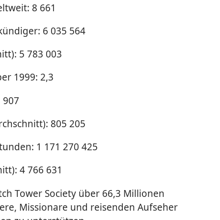
tweit: 8 661
kündiger: 6 035 564
tt): 5 783 003
r 1999: 2,3
8 907
chschnitt): 805 205
tunden: 1 171 270 425
tt): 4 766 631
ch Tower Society über 66,3 Millionen
iere, Missionare und reisenden Aufseher