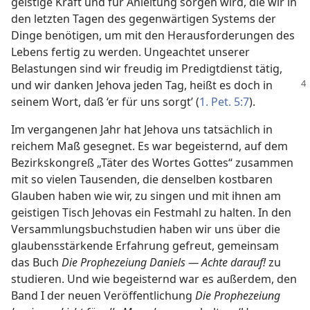
geistige Kraft und für Anleitung sorgen wird, die wir in
den letzten Tagen des gegenwärtigen Systems der
Dinge benötigen, um mit den Herausforderungen des
Lebens fertig zu werden. Ungeachtet unserer
Belastungen sind wir freudig im Predigtdienst tätig,
und wir danken
Jehova jeden Tag, heißt es doch in
seinem Wort, daß ‘er für uns sorgt’ (
1. Pet. 5:7
).
Im vergangenen Jahr hat Jehova uns tatsächlich in
reichem Maß gesegnet. Es war begeisternd, auf dem
Bezirkskongreß „Täter des Wortes Gottes“ zusammen
mit so vielen Tausenden, die denselben kostbaren
Glauben haben wie wir, zu singen und mit ihnen am
geistigen Tisch Jehovas ein Festmahl zu halten. In den
Versammlungsbuchstudien haben wir uns über die
glaubensstärkende Erfahrung gefreut, gemeinsam
das Buch
Die Prophezeiung Daniels — Achte darauf!
zu
studieren. Und wie begeisternd war es außerdem, den
Band I der neuen Veröffentlichung
Die Prophezeiung