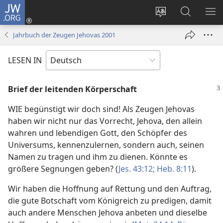
JW.ORG
Anmelden
(öffnet
Websitesprache
Suche
ME
neues
ändern
EI
Jahrbuch der Zeugen Jehovas 2001
Fenster)
LESEN IN
Brief der leitenden Körperschaft
WIE begünstigt wir doch sind! Als Zeugen Jehovas
haben wir nicht nur das Vorrecht, Jehova, den allein
wahren und lebendigen Gott, den Schöpfer des
Universums, kennenzulernen, sondern auch, seinen
Namen zu tragen und ihm zu dienen. Könnte es
größere Segnungen geben? (
Jes. 43:12;
Heb. 8:11
).
Wir haben die Hoffnung auf Rettung und den Auftrag,
die gute Botschaft vom Königreich zu predigen, damit
auch andere Menschen Jehova anbeten und dieselbe