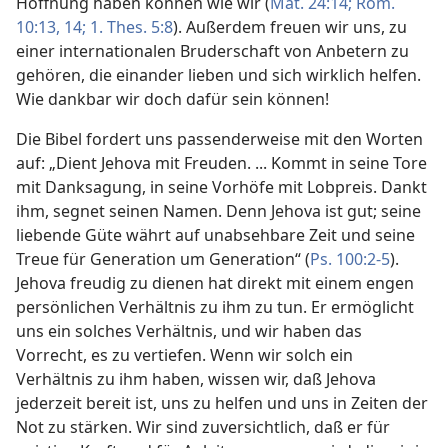
Hoffnung haben können wie wir (
Mat. 24:14;
Röm.
10:13, 14;
1. Thes. 5:8
). Außerdem freuen wir uns, zu
einer internationalen Bruderschaft von Anbetern zu
gehören, die einander lieben und sich wirklich helfen.
Wie dankbar wir doch dafür sein können!
Die Bibel fordert uns passenderweise mit den Worten
auf: „Dient Jehova mit Freuden. ... Kommt in seine Tore
mit Danksagung, in seine Vorhöfe mit Lobpreis. Dankt
ihm, segnet seinen Namen. Denn Jehova ist gut; seine
liebende Güte währt auf unabsehbare Zeit und seine
Treue für Generation um Generation“ (
Ps. 100:2-5
).
Jehova freudig zu dienen hat direkt mit einem engen
persönlichen Verhältnis zu ihm zu tun. Er ermöglicht
uns ein solches Verhältnis, und wir haben das
Vorrecht, es zu vertiefen. Wenn wir solch ein
Verhältnis zu ihm haben, wissen wir, daß Jehova
jederzeit bereit ist, uns zu helfen und uns in Zeiten der
Not zu stärken. Wir sind zuversichtlich, daß er für