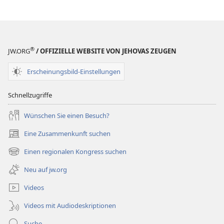
Jahrbuch
der
Zeugen
Jehovas
®
JW.ORG
/ OFFIZIELLE WEBSITE VON JEHOVAS ZEUGEN
2001
Erscheinungsbild-Einstellungen
Schnellzugriffe
Wünschen Sie einen Besuch?
Eine Zusammenkunft suchen
(öffnet
neues
Einen regionalen Kongress suchen
(öffnet
Fenster)
neues
Neu auf jw.org
Fenster)
Videos
Videos mit Audiodeskriptionen
Suche