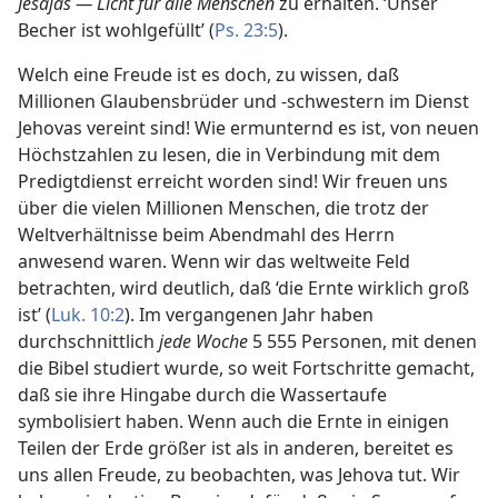
Jesajas — Licht für alle Menschen
zu erhalten. ‘Unser
Becher ist wohlgefüllt’ (
Ps. 23:5
).
Welch eine Freude ist es doch, zu wissen, daß
Millionen Glaubensbrüder und -schwestern im Dienst
Jehovas vereint sind! Wie ermunternd es ist, von neuen
Höchstzahlen zu lesen, die in Verbindung mit dem
Predigtdienst erreicht worden sind! Wir freuen uns
über die vielen Millionen Menschen, die trotz der
Weltverhältnisse beim Abendmahl des Herrn
anwesend waren. Wenn wir das weltweite Feld
betrachten, wird deutlich, daß ‘die Ernte wirklich groß
ist’ (
Luk. 10:2
). Im vergangenen Jahr haben
durchschnittlich
jede Woche
5 555 Personen, mit denen
die Bibel studiert wurde, so weit Fortschritte gemacht,
daß sie ihre Hingabe durch die Wassertaufe
symbolisiert haben. Wenn auch die Ernte in einigen
Teilen der Erde größer ist als in anderen, bereitet es
uns allen Freude, zu beobachten, was Jehova tut. Wir