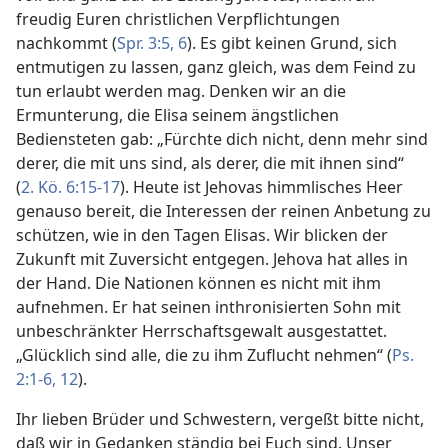
freudig Euren christlichen Verpflichtungen
nachkommt (
Spr. 3:5, 6
). Es gibt keinen Grund, sich
entmutigen zu lassen, ganz gleich, was dem Feind zu
tun erlaubt werden mag. Denken wir an die
Ermunterung, die Elisa seinem ängstlichen
Bediensteten gab: „Fürchte dich nicht, denn mehr sind
derer, die mit uns sind, als derer, die mit ihnen sind“
(
2. Kö. 6:15-17
). Heute ist Jehovas himmlisches Heer
genauso bereit, die Interessen der reinen Anbetung zu
schützen, wie in den Tagen Elisas. Wir blicken der
Zukunft mit Zuversicht entgegen. Jehova hat alles in
der Hand. Die Nationen können es nicht mit ihm
aufnehmen. Er hat seinen inthronisierten Sohn mit
unbeschränkter Herrschaftsgewalt ausgestattet.
„Glücklich sind alle, die zu ihm Zuflucht nehmen“ (
Ps.
2:1-6,
12
).
Ihr lieben Brüder und Schwestern, vergeßt bitte nicht,
daß wir in Gedanken ständig bei Euch sind. Unser