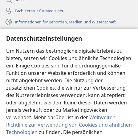
Fachliteratur für Mediziner
Informationen für Behörden, Medien und Wissenschaft
Hilfe
Datenschutzeinstellungen
Spenden
Um Nutzern das bestmögliche digitale Erlebnis zu
(öffnet
neues
bieten, setzen wir Cookies und ähnliche Technologien
Fenster)
ein. Einige Cookies sind für die ordnungsgemäße
Wachtturm ONLINE-BIBLIOTHEK
(öffnet
Funktion unserer Website erforderlich und können
neues
®
JW Hub
nicht abgelehnt werden. Die Nutzung der
Fenster)
(öffnet
zusätzlichen Cookies, die wir nur zur Verbesserung
neues
®
JW Library
Fenster)
des Nutzererlebnisses verwenden, kann akzeptiert
oder abgelehnt werden. Keine dieser Daten werden
®
Watchtower Library
jemals verkauft oder zu Marketingzwecken
verwendet. Mehr darüber ist in der
Weltweiten
Richtlinie zur Verwendung von Cookies und ähnlichen
Technologien
zu finden. Die persönlichen