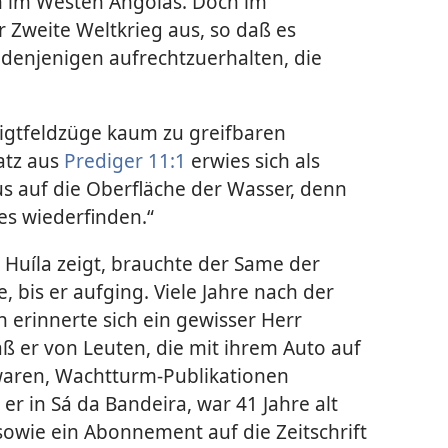
 im Westen Angolas. Doch im
 Zweite Weltkrieg aus, so daß es
 denjenigen aufrechtzuerhalten, die
digtfeldzüge kaum zu greifbaren
atz aus
Prediger 11:1
erwies sich als
us auf die Oberfläche der Wasser, denn
 es wiederfinden.“
z Huíla zeigt, brauchte der Same der
, bis er aufging. Viele Jahre nach der
 erinnerte sich ein gewisser Herr
 er von Leuten, die mit ihrem Auto auf
waren, Wachtturm-Publikationen
er in Sá da Bandeira, war 41 Jahre alt
sowie ein Abonnement auf die Zeitschrift