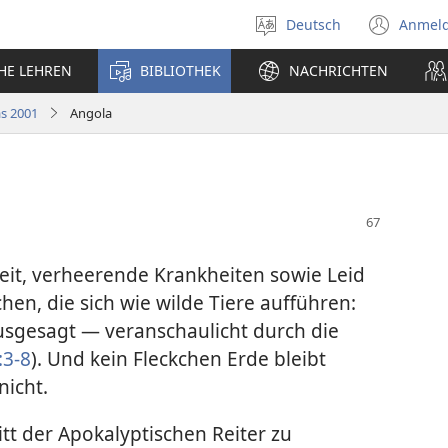
Deutsch
Anmel
Sprache
(öff
auswählen
neu
CHE LEHREN
BIBLIOTHEK
NACHRICHTEN
Fens
s 2001
Angola
it, verheerende Krankheiten sowie Leid
en, die sich wie wilde Tiere aufführen:
ausgesagt — veranschaulicht durch die
:3-8
). Und kein Fleckchen Erde bleibt
nicht.
itt der Apokalyptischen Reiter zu