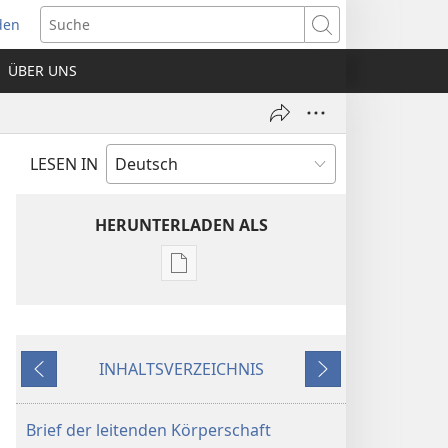
den
net
Suche
es
ÜBER UNS
ter)
LESEN IN
HERUNTERLADEN ALS
Downloadoptionen
für
Veröffentlichungen
Jahrbuch
INHALTSVERZEICHNIS
der
Zurück
Weiter
Zeugen
Jehovas
Brief der leitenden Körperschaft
2001