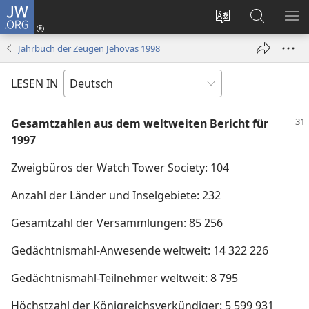
JW.ORG
Anmelden
(öffnet
Websitesprache
Suche
ME
neues
ändern
EI
Jahrbuch der Zeugen Jehovas 1998
Fenster)
LESEN IN
Gesamtzahlen aus dem weltweiten Bericht für
1997
Zweigbüros der Watch Tower Society: 104
Anzahl der Länder und Inselgebiete: 232
Gesamtzahl der Versammlungen: 85 256
Gedächtnismahl-Anwesende weltweit: 14 322 226
Gedächtnismahl-Teilnehmer weltweit: 8 795
Höchstzahl der Königreichsverkündiger: 5 599 931