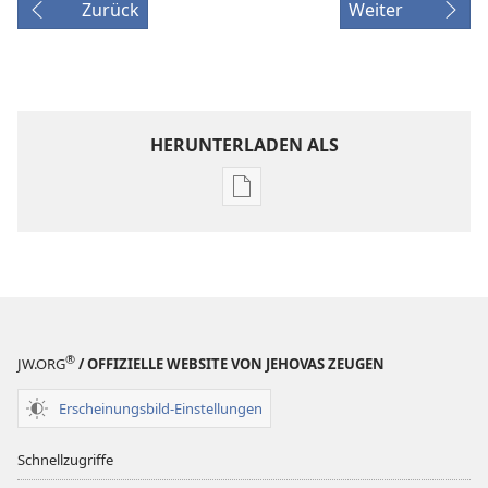
Zurück
Weiter
HERUNTERLADEN ALS
Downloadoptionen
für
Veröffentlichungen
Jahrbuch
der
Zeugen
Jehovas
®
JW.ORG
/ OFFIZIELLE WEBSITE VON JEHOVAS ZEUGEN
1998
Erscheinungsbild-Einstellungen
Schnellzugriffe