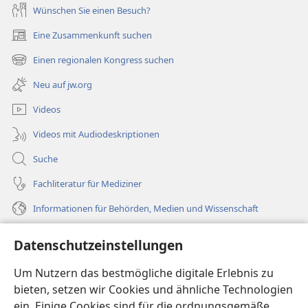
Wünschen Sie einen Besuch?
Eine Zusammenkunft suchen
(öffnet
neues
Einen regionalen Kongress suchen
(öffnet
Fenster)
neues
Neu auf jw.org
Fenster)
Videos
Videos mit Audiodeskriptionen
Suche
Fachliteratur für Mediziner
Informationen für Behörden, Medien und Wissenschaft
Hilfe
Datenschutzeinstellungen
Spenden
Um Nutzern das bestmögliche digitale Erlebnis zu
(öffnet
neues
bieten, setzen wir Cookies und ähnliche Technologien
Fenster)
ein. Einige Cookies sind für die ordnungsgemäße
Wachtturm ONLINE-BIBLIOTHEK