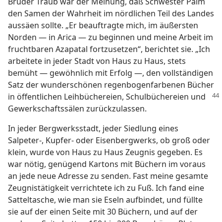
Bruder Traub war der Meinung, daß Schwester Palm
den Samen der Wahrheit im nördlichen Teil des Landes
aussäen sollte. „Er beauftragte mich, im äußersten
Norden — in Arica — zu beginnen und meine Arbeit im
fruchtbaren Azapatal fortzusetzen“, berichtet sie. „Ich
arbeitete in jeder Stadt von Haus zu Haus, stets
bemüht — gewöhnlich mit Erfolg —, den vollständigen
Satz der wunderschönen regenbogenfarbenen Bücher
in öffentlichen
Leihbüchereien, Schulbüchereien und
Gewerkschaftssälen zurückzulassen.
In jeder Bergwerksstadt, jeder Siedlung eines
Salpeter-, Kupfer- oder Eisenbergwerks, ob groß oder
klein, wurde von Haus zu Haus Zeugnis gegeben. Es
war nötig, genügend Kartons mit Büchern im voraus
an jede neue Adresse zu senden. Fast meine gesamte
Zeugnistätigkeit verrichtete ich zu Fuß. Ich fand eine
Satteltasche, wie man sie Eseln aufbindet, und füllte
sie auf der einen Seite mit 30 Büchern, und auf der