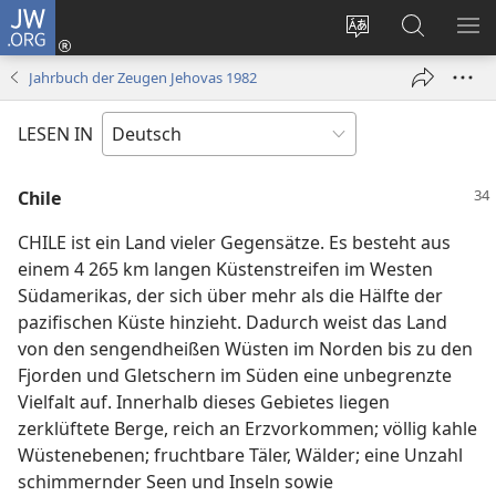
JW.ORG
Anmelden
(öffnet
Websitesprache
Suche
ME
neues
ändern
EI
Jahrbuch der Zeugen Jehovas 1982
Fenster)
LESEN IN
Chile
CHILE ist ein Land vieler Gegensätze. Es besteht aus
einem 4 265 km langen Küstenstreifen im Westen
Südamerikas, der sich über mehr als die Hälfte der
pazifischen Küste hinzieht. Dadurch weist das Land
von den sengendheißen Wüsten im Norden bis zu den
Fjorden und Gletschern im Süden eine unbegrenzte
Vielfalt auf. Innerhalb dieses Gebietes liegen
zerklüftete Berge, reich an Erzvorkommen; völlig kahle
Wüstenebenen; fruchtbare Täler, Wälder; eine Unzahl
schimmernder Seen und Inseln sowie