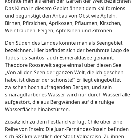
könnte man als einen der Gärten der Welt bezeichnen
Das Klima in diesem Gebiet ähnelt dem Kaliforniens
und begünstigt den Anbau von Obst wie Äpfeln,
Birnen, Pfirsichen, Aprikosen, Pflaumen, Kirschen,
Weintrauben, Feigen, Apfelsinen und Zitronen.
Den Süden des Landes könnte man als Seengebiet
bezeichnen. Hier befindet sich der berühmte Lago de
Todos los Santos, auch Esmeraldasee genannt.
Theodore Roosevelt sagte einmal über diesen See:
„Von all den Seen der ganzen Welt, die ich gesehen
habe, ist dieser der schönste!“ Er liegt eingebettet
zwischen hoch aufragenden Bergen, und sein
smaragdfarbenes Wasser wird nur durch Wasserfälle
aufgestört, die aus Bergwänden auf die ruhige
Wasserfläche hinabstürzen.
Zusätzlich zu dem Festland verfügt Chile über eine
Reihe von Inseln: Die Juan-Fernández-Inseln befinden
sich 587 km westlich der Stadt Valparaiso. Zu ihnen