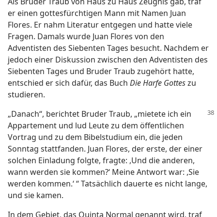
Als Bruder Traub von Haus zu Haus Zeugnis gab, traf
er einen gottesfürchtigen Mann mit Namen Juan
Flores. Er nahm Literatur entgegen und hatte viele
Fragen. Damals wurde Juan Flores von den
Adventisten des Siebenten Tages besucht. Nachdem er
jedoch einer Diskussion zwischen den Adventisten des
Siebenten Tages und Bruder Traub zugehört hatte,
entschied er sich dafür, das Buch
Die Harfe Gottes
zu
studieren.
„Danach“, berichtet Bruder Traub, „mietete ich ein
Appartement und lud Leute zu dem öffentlichen
Vortrag und zu dem Bibelstudium ein, die jeden
Sonntag stattfanden. Juan Flores, der erste, der einer
solchen Einladung folgte, fragte: ,Und die anderen,
wann werden sie kommen?‘ Meine Antwort war: ,Sie
werden kommen.‘ “ Tatsächlich dauerte es nicht lange,
und sie kamen.
In dem Gebiet, das Quinta Normal genannt wird, traf