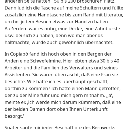
anderen Seite hatten 150 bis 200 Broschüren Platz.
Dann lud ich die Tasche auf meine Schultern und füllte
zusätzlich eine Handtasche bis zum Rand mit Literatur,
um bei jedem Besuch etwas zur Hand zu haben.
Außerdem war es nötig, eine Decke, eine Zahnbürste
usw. bei sich zu haben, denn wo man abends
haltmachte, wurde auch gewöhnlich übernachtet.
In Copiapó fand ich hoch oben in den Bergen der
Anden eine Schwefelmine. Hier lebten etwa 30 bis 40
Arbeiter und die Familien des Verwalters und seines
Assistenten. Sie waren überrascht, daß eine Frau sie
besuchte. Wie hatte ich es überhaupt geschafft,
dorthin zu kommen? Ich hatte einen Mann getroffen,
der zu der Mine fuhr und mich gern mitnahm. ,Ja‘,
meinte er, ,ich werde mich darum kümmern, daß eine
der beiden Damen dort oben Ihnen Unterkunft
besorgt.‘
Später sagte mir jeder Beschäftigte des Bergwerks: