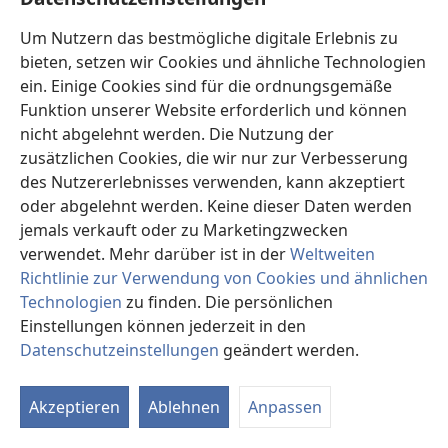
und die Brüder machten sich mit Steinen und Mörtel
Um Nutzern das bestmögliche digitale Erlebnis zu
an die Arbeit. Im August desselben Jahres war der Bau
bieten, setzen wir Cookies und ähnliche Technologien
beendet, gerade zur rechten Zeit, um unseren ersten
ein. Einige Cookies sind für die ordnungsgemäße
Kongreß in Chile durchzuführen.
Funktion unserer Website erforderlich und können
Beim öffentlichen Vortrag „Weltfriede — ist er von
nicht abgelehnt werden. Die Nutzung der
Bestand?“ waren 250 Personen anwesend. Der Vortrag
zusätzlichen Cookies, die wir nur zur Verbesserung
wurde von vier Radiostationen ausgestrahlt, von
des Nutzererlebnisses verwenden, kann akzeptiert
denen zwei die Programme der Gesellschaft noch bis
oder abgelehnt werden. Keine dieser Daten werden
zum Jahresende sendeten.
jemals verkauft oder zu Marketingzwecken
verwendet. Mehr darüber ist in der
Weltweiten
MISSIONARE UND EIN ZWEIGBÜRO
Richtlinie zur Verwendung von Cookies und ähnlichen
Technologien
zu finden. Die persönlichen
Die ersten in Gilead geschulten Missionare trafen 1945
Einstellungen können jederzeit in den
in Chile ein. Es waren Joseph Ferrari und Albert Mann.
Datenschutzeinstellungen
geändert werden.
Zu der Zeit gab es nur 65 Verkündiger in Chile.
In
an
Die Gesellschaft hatte einen Kongreß geplant, bei
Akzeptieren
Ablehnen
Anpassen
dem das erstemal der Präsident und der Vizepräsident
der Watch Tower Society, nämlich N. H. Knorr und