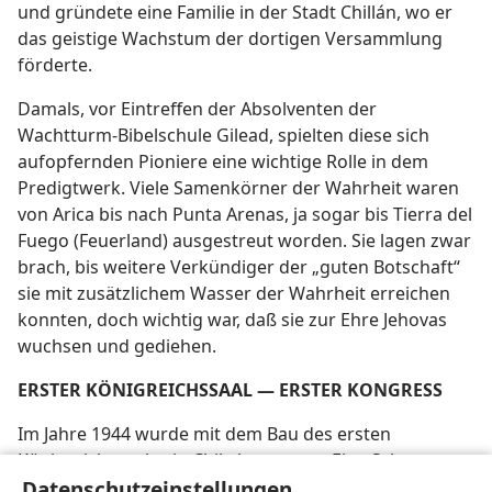
und gründete eine Familie in der Stadt Chillán, wo er
das geistige Wachstum der dortigen Versammlung
förderte.
Damals, vor Eintreffen der Absolventen der
Wachtturm-Bibelschule Gilead, spielten diese sich
aufopfernden Pioniere eine wichtige Rolle in dem
Predigtwerk. Viele Samenkörner der Wahrheit waren
von Arica bis nach Punta Arenas, ja sogar bis Tierra del
Fuego (Feuerland) ausgestreut worden. Sie lagen zwar
brach, bis weitere Verkündiger der „guten Botschaft“
sie mit zusätzlichem Wasser der Wahrheit erreichen
konnten, doch wichtig war, daß sie zur Ehre Jehovas
wuchsen und gediehen.
ERSTER KÖNIGREICHSSAAL — ERSTER KONGRESS
Im Jahre 1944 wurde mit dem Bau des ersten
Königreichssaales in Chile begonnen. Eine Schwester
schenkte den Brüdern in Santiago ein Grundstück,
Datenschutzeinstellungen