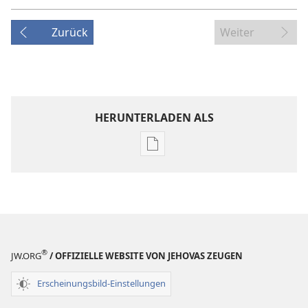
Zurück
Weiter
HERUNTERLADEN ALS
Downloadoptionen
für
Veröffentlichungen
Jahrbuch
der
Zeugen
Jehovas
®
JW.ORG
/ OFFIZIELLE WEBSITE VON JEHOVAS ZEUGEN
1980
Erscheinungsbild-Einstellungen