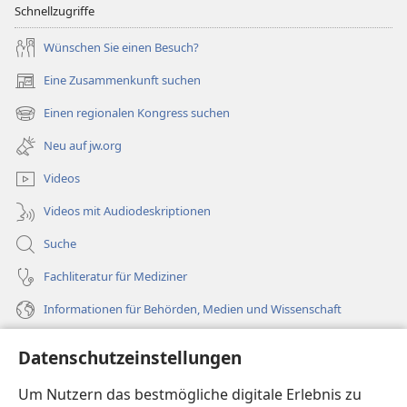
Schnellzugriffe
Wünschen Sie einen Besuch?
Eine Zusammenkunft suchen
(öffnet
neues
Einen regionalen Kongress suchen
(öffnet
Fenster)
neues
Neu auf jw.org
Fenster)
Videos
Videos mit Audiodeskriptionen
Suche
Fachliteratur für Mediziner
Informationen für Behörden, Medien und Wissenschaft
Hilfe
Datenschutzeinstellungen
Spenden
Um Nutzern das bestmögliche digitale Erlebnis zu
(öffnet