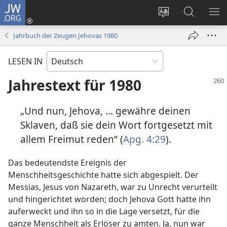
JW.ORG
Anmelden
(öffnet
Websitesprache
Suche
ME
neues
ändern
EI
Jahrbuch der Zeugen Jehovas 1980
Fenster)
LESEN IN
Jahrestext für 1980
„Und nun, Jehova, ... gewähre deinen
Sklaven, daß sie dein Wort fortgesetzt mit
allem Freimut reden“ (
Apg. 4:29
).
Das bedeutendste Ereignis der
Menschheitsgeschichte hatte sich abgespielt. Der
Messias, Jesus von Nazareth, war zu Unrecht verurteilt
und hingerichtet worden; doch Jehova Gott hatte ihn
auferweckt und ihn so in die Lage versetzt, für die
ganze Menschheit als Erlöser zu amten. Ja, nun war