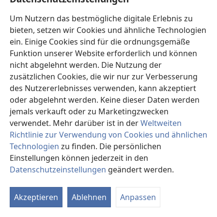
Die Brüder predigten die Wahrheit furchtlos ihren
Um Nutzern das bestmögliche digitale Erlebnis zu
Mithäftlingen und erweckten bei einigen Interesse. Die
bieten, setzen wir Cookies und ähnliche Technologien
erste Nacht im Gefängnis verlief friedlich. Es wurden
ein. Einige Cookies sind für die ordnungsgemäße
viele Gespräche geführt. Diese Brüder büßten nur
Funktion unserer Website erforderlich und können
einen Monat von ihrer Strafe ab, weil für sie Kaution
nicht abgelehnt werden. Die Nutzung der
gezahlt wurde.
zusätzlichen Cookies, die wir nur zur Verbesserung
des Nutzererlebnisses verwenden, kann akzeptiert
Kurz nach ihrer Freilassung aufgrund der Kaution
oder abgelehnt werden. Keine dieser Daten werden
wurden die 112 Brüder wieder vor das Bezirksgericht
jemals verkauft oder zu Marketingzwecken
gestellt, wo man es ablehnte, die Tatsachen
verwendet. Mehr darüber ist in der
Weltweiten
anzuhören, und erklärte, der Prozeß werde nicht aus
Richtlinie zur Verwendung von Cookies und ähnlichen
religiösen Gründen geführt. Nachdem der Prozeß
Technologien
zu finden. Die persönlichen
mehrmals vertagt worden war, bestätigte das Gericht
Einstellungen können jederzeit in den
die sechsmonatigen Gefängnisstrafen. Man war
Datenschutzeinstellungen
geändert werden.
gegen die Brüder so feindlich vorgegangen, daß sie
In
sicher waren, die ganze Haftstrafe verbüßen zu
an
müssen. Daher trafen sie Vorkehrungen, ihre Möbel in
Akzeptieren
Ablehnen
Anpassen
den Wohnungen von Brüdern unterzubringen, damit