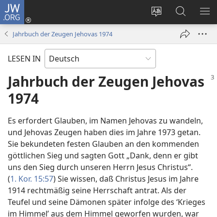
JW.ORG
Anmelden
(öffnet
Websitesprache
Suche
ME
neues
ändern
EI
Jahrbuch der Zeugen Jehovas 1974
Fenster)
LESEN IN
Jahrbuch der Zeugen Jehovas
1974
Es erfordert Glauben, im Namen Jehovas zu wandeln,
und Jehovas Zeugen haben dies im Jahre 1973 getan.
Sie bekundeten festen Glauben an den kommenden
göttlichen Sieg und sagten Gott „Dank, denn er gibt
uns den Sieg durch unseren Herrn Jesus Christus“.
(
1. Kor. 15:57
) Sie wissen, daß Christus Jesus im Jahre
1914 rechtmäßig seine Herrschaft antrat. Als der
Teufel und seine Dämonen später infolge des ‘Krieges
im Himmel’ aus dem Himmel geworfen wurden, war