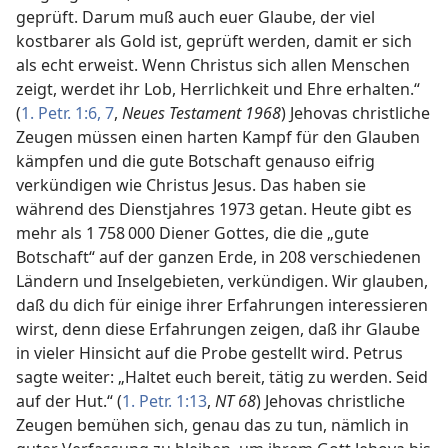
geprüft. Darum muß auch euer Glaube, der viel
kostbarer als Gold ist, geprüft werden, damit er sich
als echt erweist. Wenn Christus sich allen Menschen
zeigt, werdet ihr Lob, Herrlichkeit und Ehre erhalten.“
(
1. Petr. 1:6, 7
,
Neues Testament 1968
) Jehovas christliche
Zeugen müssen einen harten Kampf für den Glauben
kämpfen und die gute Botschaft genauso eifrig
verkündigen wie Christus Jesus. Das haben sie
während des Dienstjahres 1973 getan. Heute gibt es
mehr als 1 758 000 Diener Gottes, die die „gute
Botschaft“ auf der ganzen Erde, in 208 verschiedenen
Ländern und Inselgebieten, verkündigen. Wir glauben,
daß du dich für einige ihrer Erfahrungen interessieren
wirst, denn diese Erfahrungen zeigen, daß ihr Glaube
in vieler Hinsicht auf die Probe gestellt wird. Petrus
sagte weiter: „Haltet euch bereit, tätig zu werden. Seid
auf der Hut.“ (
1. Petr. 1:13
,
NT 68
) Jehovas christliche
Zeugen bemühen sich, genau das zu tun, nämlich in