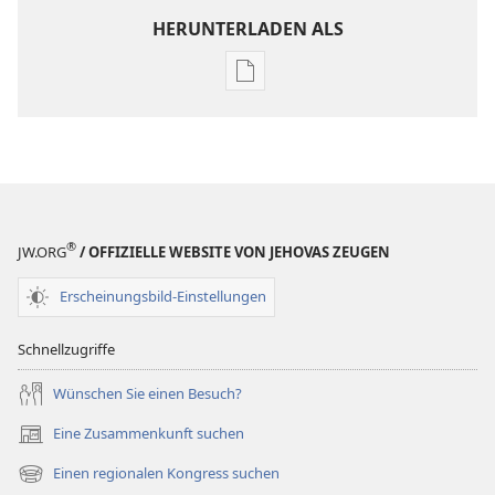
HERUNTERLADEN ALS
Downloadoptionen
für
Veröffentlichungen
Jahrbuch
der
Zeugen
Jehovas
®
JW.ORG
/ OFFIZIELLE WEBSITE VON JEHOVAS ZEUGEN
1974
Erscheinungsbild-Einstellungen
Schnellzugriffe
Wünschen Sie einen Besuch?
Eine Zusammenkunft suchen
(öffnet
neues
Einen regionalen Kongress suchen
(öffnet
Fenster)