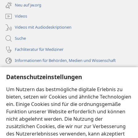
neues
Neu auf jw.org
Fenster)
Videos
Videos mit Audiodeskriptionen
Suche
Fachliteratur für Mediziner
Informationen für Behörden, Medien und Wissenschaft
Hilfe
Datenschutzeinstellungen
Spenden
Um Nutzern das bestmögliche digitale Erlebnis zu
(öffnet
neues
bieten, setzen wir Cookies und ähnliche Technologien
Fenster)
ein. Einige Cookies sind für die ordnungsgemäße
Wachtturm ONLINE-BIBLIOTHEK
(öffnet
Funktion unserer Website erforderlich und können
neues
®
JW Hub
nicht abgelehnt werden. Die Nutzung der
Fenster)
(öffnet
zusätzlichen Cookies, die wir nur zur Verbesserung
neues
®
JW Library
Fenster)
des Nutzererlebnisses verwenden, kann akzeptiert