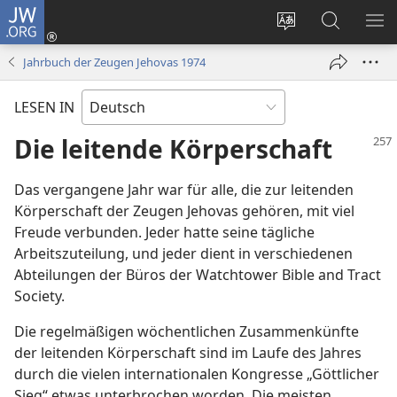
JW.ORG
Anmelden
(öffnet
Websitesprache
Suche
ME
neues
ändern
EI
Jahrbuch der Zeugen Jehovas 1974
Fenster)
LESEN IN
Die leitende Körperschaft
Das vergangene Jahr war für alle, die zur leitenden
Körperschaft der Zeugen Jehovas gehören, mit viel
Freude verbunden. Jeder hatte seine tägliche
Arbeitszuteilung, und jeder dient in verschiedenen
Abteilungen der Büros der Watchtower Bible and Tract
Society.
Die regelmäßigen wöchentlichen Zusammenkünfte
der leitenden Körperschaft sind im Laufe des Jahres
durch die vielen internationalen Kongresse „Göttlicher
Sieg“ etwas unterbrochen worden. Die meisten