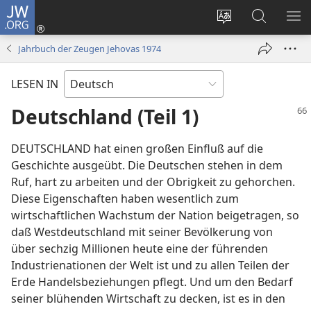
JW.ORG
Anmelden
(öffnet
Websitesprache
Suche
ME
neues
ändern
EI
Jahrbuch der Zeugen Jehovas 1974
Fenster)
LESEN IN
Deutschland (Teil 1)
DEUTSCHLAND hat einen großen Einfluß auf die
Geschichte ausgeübt. Die Deutschen stehen in dem
Ruf, hart zu arbeiten und der Obrigkeit zu gehorchen.
Diese Eigenschaften haben wesentlich zum
wirtschaftlichen Wachstum der Nation beigetragen, so
daß Westdeutschland mit seiner Bevölkerung von
über sechzig Millionen heute eine der führenden
Industrienationen der Welt ist und zu allen Teilen der
Erde Handelsbeziehungen pflegt. Und um den Bedarf
seiner blühenden Wirtschaft zu decken, ist es in den