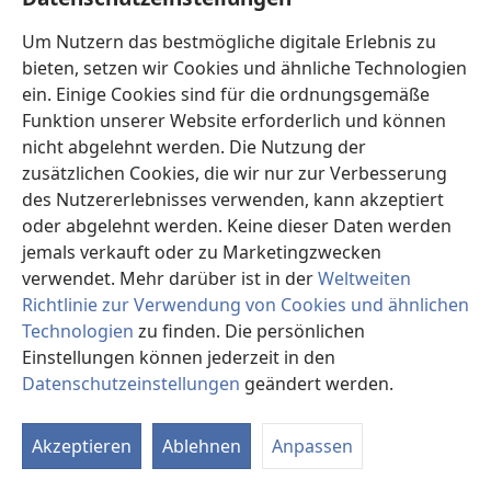
BRUDER RUSSELL ZUM ZWEITEN
Um Nutzern das bestmögliche digitale Erlebnis zu
MAL IN DEUTSCHLAND
bieten, setzen wir Cookies und ähnliche Technologien
ein. Einige Cookies sind für die ordnungsgemäße
Im Jahre 1909 wurde in organisatorischer Hinsicht eine
Funktion unserer Website erforderlich und können
weitere Verbesserung erzielt, als das Büro in größere
nicht abgelehnt werden. Die Nutzung der
Räumlichkeiten in Barmen verlegt wurde. Das
zusätzlichen Cookies, die wir nur zur Verbesserung
bedeutete natürlich zusätzliche Ausgaben. Ohne zu
des Nutzererlebnisses verwenden, kann akzeptiert
zögern, verkaufte Bruder Cunow seinen Besitz und
oder abgelehnt werden. Keine dieser Daten werden
stattete von dem Erlös das Bethelheim mit den
jemals verkauft oder zu Marketingzwecken
notwendigen Möbeln aus. Doch auch zur geistigen
verwendet. Mehr darüber ist in der
Weltweiten
Erbauung wurde im Jahre 1909 viel getan. Im Februar
Richtlinie zur Verwendung von Cookies und ähnlichen
trafen die Brüder in Sachsen Vorkehrungen für eine
Technologien
zu finden. Die persönlichen
Anzahl öffentlicher Vorträge, die Bruder Kötitz halten
Einstellungen können jederzeit in den
sollte. Sechsmal konnte er Zuhörerschaften von
Datenschutzeinstellungen
geändert werden.
mindestens 250 bis 300 Personen Zeugnis geben.
In
an
Aber der Höhepunkt des Jahres 1909 war zweifellos
Akzeptieren
Ablehnen
Anpassen
der lang erwartete Besuch Bruder Russells in
Deutschland. Nach einem kurzen Aufenthalt in