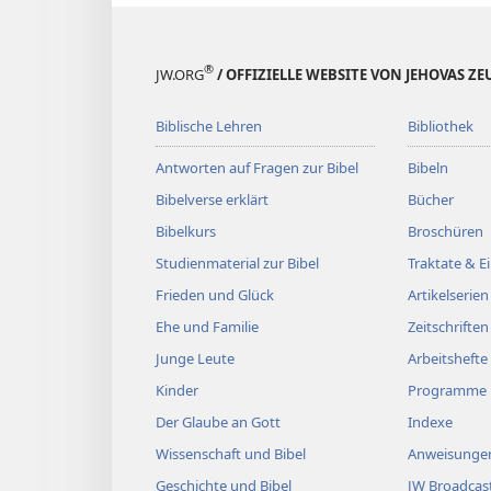
®
JW.ORG
/ OFFIZIELLE WEBSITE VON JEHOVAS Z
Biblische Lehren
Bibliothek
Antworten auf Fragen zur Bibel
Bibeln
Bibelverse erklärt
Bücher
Bibelkurs
Broschüren
Studienmaterial zur Bibel
Traktate & 
Frieden und Glück
Artikelserien
Ehe und Familie
Zeitschriften
Junge Leute
Arbeitshefte
Kinder
Programme
Der Glaube an Gott
Indexe
Wissenschaft und Bibel
Anweisungen
Geschichte und Bibel
JW Broadcas