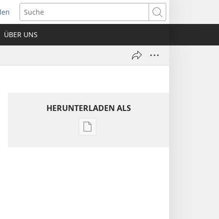
den
net
Suche
es
ÜBER UNS
ter)
HERUNTERLADEN ALS
Downloadoptionen
für
Veröffentlichungen
Jahrbuch
der
Zeugen
Jehovas
1974