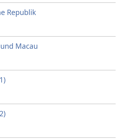
he Republik
 und Macau
1)
2)