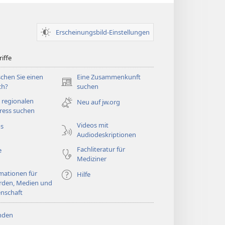
Erscheinungsbild-Einstellungen
iffe
chen Sie einen
Eine Zusammenkunft
(öffnet
ch?
suchen
neues
 regionalen
Neu auf jw.org
Fenster)
ress suchen
Videos mit
os
Audiodeskriptionen
Fachliteratur für
e
Mediziner
mationen für
Hilfe
rden, Medien und
nschaft
nden