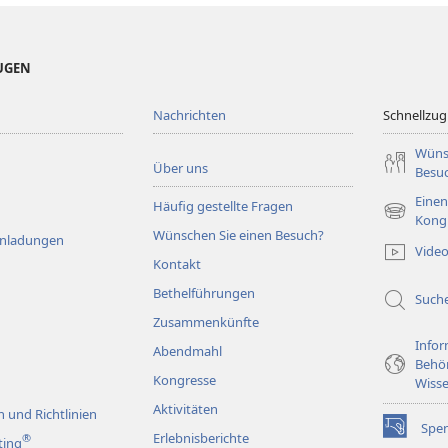
EUGEN
Nachrichten
Schnellzugr
Wüns
Über uns
Besu
Einen
Häufig gestellte Fragen
(öffnet
Kong
Wünschen Sie einen Besuch?
neues
Einladungen
Vide
Fenster)
Kontakt
Bethelführungen
Such
Zusammenkünfte
Infor
Abendmahl
Behö
Kongresse
Wisse
Aktivitäten
 und Richtlinien
Spe
(öffnet
Erlebnisberichte
®
ting