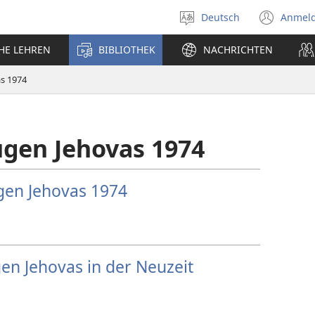
Deutsch
Anmel
Sprache
(öff
auswählen
neu
CHE LEHREN
BIBLIOTHEK
NACHRICHTEN
Fens
s 1974
ugen Jehovas 1974
gen Jehovas 1974
gen Jehovas in der Neuzeit