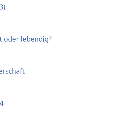
3)
ot oder lebendig?
erschaft
74