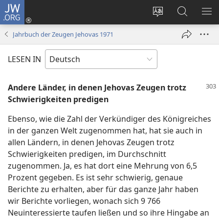
JW.ORG
Anmelden
(öffnet
Websitesprache
Suche
ME
neues
ändern
EI
Jahrbuch der Zeugen Jehovas 1971
Fenster)
LESEN IN
Andere Länder, in denen Jehovas Zeugen trotz
Schwierigkeiten predigen
Ebenso, wie die Zahl der Verkündiger des Königreiches
in der ganzen Welt zugenommen hat, hat sie auch in
allen Ländern, in denen Jehovas Zeugen trotz
Schwierigkeiten predigen, im Durchschnitt
zugenommen. Ja, es hat dort eine Mehrung von 6,5
Prozent gegeben. Es ist sehr schwierig, genaue
Berichte zu erhalten, aber für das ganze Jahr haben
wir Berichte vorliegen, wonach sich 9 766
Neuinteressierte taufen ließen und so ihre Hingabe an