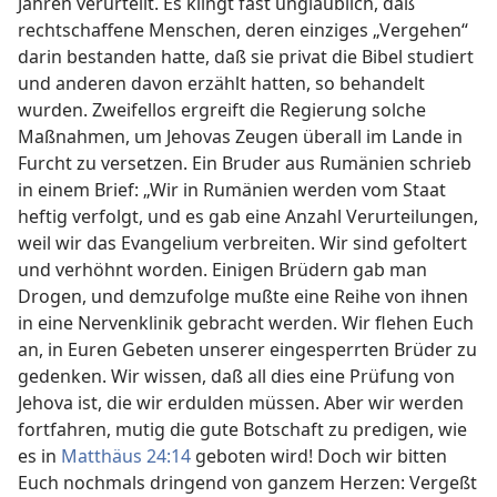
Jahren verurteilt. Es klingt fast unglaublich, daß
rechtschaffene Menschen, deren einziges „Vergehen“
darin bestanden hatte, daß sie privat die Bibel studiert
und anderen davon erzählt hatten, so behandelt
wurden. Zweifellos ergreift die Regierung solche
Maßnahmen, um Jehovas Zeugen überall im Lande in
Furcht zu versetzen. Ein Bruder aus Rumänien schrieb
in einem Brief: „Wir in Rumänien werden vom Staat
heftig verfolgt, und es gab eine Anzahl Verurteilungen,
weil wir das Evangelium verbreiten. Wir sind gefoltert
und verhöhnt worden. Einigen Brüdern gab man
Drogen, und demzufolge mußte eine Reihe von ihnen
in eine Nervenklinik gebracht werden. Wir flehen Euch
an, in Euren Gebeten unserer eingesperrten Brüder zu
gedenken. Wir wissen, daß all dies eine Prüfung von
Jehova ist, die wir erdulden müssen. Aber wir werden
fortfahren, mutig die gute Botschaft zu predigen, wie
es in
Matthäus 24:14
geboten wird! Doch wir bitten
Euch nochmals dringend von ganzem Herzen: Vergeßt