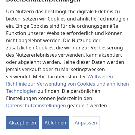
überrascht, daß sie, obwohl sie die Bibel seit ihrer
Um Nutzern das bestmögliche digitale Erlebnis zu
Kindheit las, nie darin eine so wunderbare Hoffnung
bieten, setzen wir Cookies und ähnliche Technologien
gefunden hatte. Daher lud sie mich ein einzutreten,
ein. Einige Cookies sind für die ordnungsgemäße
und unser Gespräch wurde fortgesetzt. Jetzt studieren
Funktion unserer Website erforderlich und können
wir jede Woche das
Wahrheits-
Buch, und die Frau
nicht abgelehnt werden. Die Nutzung der
macht gute Fortschritte. Es war wirklich ein verlorenes
zusätzlichen Cookies, die wir nur zur Verbesserung
,Schaf‘ gefunden worden.“
des Nutzererlebnisses verwenden, kann akzeptiert
Viele unserer Leser werden sich noch daran erinnern,
oder abgelehnt werden. Keine dieser Daten werden
daß im Bericht des letzten Jahres von einem
jemals verkauft oder zu Marketingzwecken
schwebenden Gerichtsfall gegen dreizehn Brüder die
verwendet. Mehr darüber ist in der
Weltweiten
Rede war. Wir müssen berichten, daß dieser Fall immer
Richtlinie zur Verwendung von Cookies und ähnlichen
noch in der Schwebe ist, da der angeforderte
Technologien
zu finden. Die persönlichen
juristische Sachverständigenbericht noch nicht
Einstellungen können jederzeit in den
unterbreitet worden ist. Inzwischen hat es
in
Datenschutzeinstellungen
geändert werden.
In
verschiedenen Städten weitere Verhaftungen
an
gegeben. Obwohl die Zeugen jedesmal nach einem
Akzeptieren
Ablehnen
Anpassen
mehrstündigen Verhör freigelassen wurden, wird in
einem Fall ein Gerichtsverfahren stattfinden. In zwei