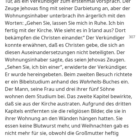
Tür, als ein Verkündiger zum erstenmal vorsprach. Der
Zeuge Jehovas fing mit seiner Darbietung an, aber der
Wohnungsinhaber unterbrach ihn ärgerlich mit den
Worten: „Gehen Sie, lassen Sie mich in Ruhe. Ich bin
fertig mit der Kirche. Wie sieht es in Irland aus? Dort
bekämpfen die Christen einander.“
Der Verkündiger
konnte erwähnen, daß es Christen gebe, die sich an
diesen Auseinandersetzungen nicht beteiligten. Der
Wohnungsinhaber sagte, das seien Jehovas Zeugen.
„Sehen Sie, ich bin einer“, erwiderte der Verkündiger.
Er wurde hereingebeten. Beim zweiten Besuch richtete
er ein Bibelstudium anhand des
Wahrheits-
Buches ein.
Der Mann, seine Frau und drei ihrer fünf Söhne
wohnen dem Studium bei. Das zweite Kapitel bewirkte,
daß sie aus der Kirche austraten. Aufgrund des dritten
Kapitels entfernten sie die religiösen Bilder, die sie in
ihrer Wohnung an den Wänden hängen hatten. Sie
essen keine Blutwurst mehr, und Weihnachten gab es
nicht mehr für sie, obwohl die Großmutter heftig