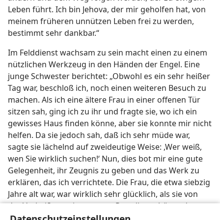
Leben führt. Ich bin Jehova, der mir geholfen hat, von
meinem früheren unnützen Leben frei zu werden,
bestimmt sehr dankbar.“
Im Felddienst wachsam zu sein macht einen zu einem
nützlichen Werkzeug in den Händen der Engel. Eine
junge Schwester berichtet: „Obwohl es ein sehr heißer
Tag war, beschloß ich, noch einen weiteren Besuch zu
machen. Als ich eine ältere Frau in einer offenen Tür
sitzen sah, ging ich zu ihr und fragte sie, wo ich ein
gewisses Haus finden könne, aber sie konnte mir nicht
helfen. Da sie jedoch sah, daß ich sehr müde war,
sagte sie lächelnd auf zweideutige Weise: ,Wer weiß,
wen Sie wirklich suchen!‘ Nun, dies bot mir eine gute
Gelegenheit, ihr Zeugnis zu geben und das Werk zu
erklären, das ich verrichtete. Die Frau, die etwa siebzig
Jahre alt war, war wirklich sehr glücklich, als sie von
der Verheißung eines neuen Paradieses hörte, das
bald hier auf Erden geschaffen werden wird. Sie war
Datenschutzeinstellungen