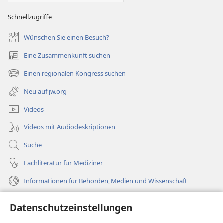
Schnellzugriffe
Wünschen Sie einen Besuch?
Eine Zusammenkunft suchen
(öffnet
neues
Einen regionalen Kongress suchen
(öffnet
Fenster)
neues
Neu auf jw.org
Fenster)
Videos
Videos mit Audiodeskriptionen
Suche
Fachliteratur für Mediziner
Informationen für Behörden, Medien und Wissenschaft
Hilfe
Datenschutzeinstellungen