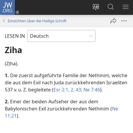
JW.ORG
Anmelden
(öffnet
Websitesprache
Suche
ME
neues
ändern
EI
Einsichten über die Heilige Schrift
Fenster)
LESEN IN
Ziha
(Zịha).
1.
Die zuerst aufgeführte Familie der Nethinim, welche
die aus dem Exil nach Juda zurückkehrenden Israeliten
537 v. u. Z. begleitete (
Esr 2:1, 2,
43;
Ne 7:46
).
2.
Einer der beiden Aufseher der aus dem
Babylonischen Exil zurückkehrenden Nethinim (
Ne
11:21
).