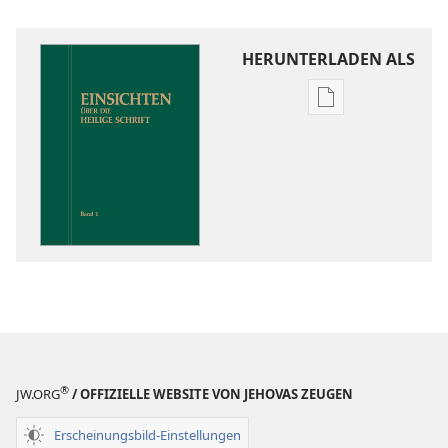
HERUNTERLADEN ALS
Downloadoptio
für
Veröffentlichun
Einsichten
über
die
Heilige
Schrift
®
JW.ORG
/ OFFIZIELLE WEBSITE VON JEHOVAS ZEUGEN
Erscheinungsbild-Einstellungen