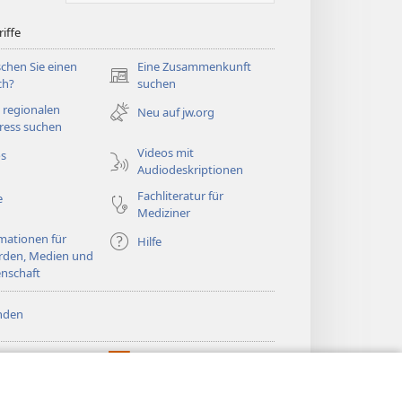
iffe
chen Sie einen
Eine Zusammenkunft
(öffnet
ch?
suchen
neues
 regionalen
Neu auf jw.org
Fenster)
ress suchen
Videos mit
os
Audiodeskriptionen
Fachliteratur für
e
Mediziner
mationen für
Hilfe
rden, Medien und
nschaft
nden
htturm ONLINE-
®
JW Hub
(öffnet
LIOTHEK
neues