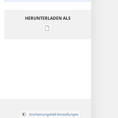
HERUNTERLADEN ALS
Downloadoptionen
für
Veröffentlichungen
Einsichten
über
die
Heilige
Schrift
Erscheinungsbild-Einstellungen