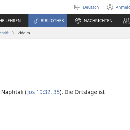
Deutsch
Anmel
Sprache
(öff
auswählen
neu
CHE LEHREN
BIBLIOTHEK
NACHRICHTEN
Fens
chrift
Ziddim
 Naphtali (
Jos 19:32,
35
). Die Ortslage ist