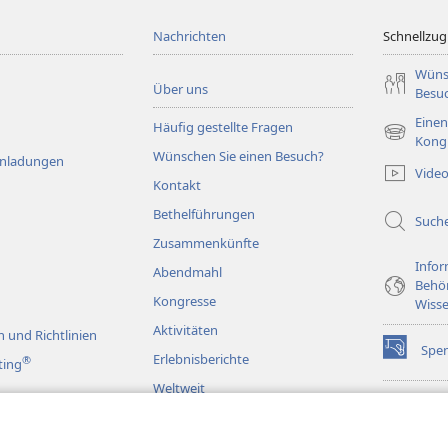
Nachrichten
Schnellzugr
Wüns
Über uns
Besu
Einen
Häufig gestellte Fragen
(öffnet
Kong
Wünschen Sie einen Besuch?
neues
Einladungen
Vide
Fenster)
Kontakt
Bethelführungen
Such
Zusammenkünfte
Infor
Abendmahl
Behö
Kongresse
Wisse
Aktivitäten
 und Richtlinien
Spe
(öffnet
Erlebnisberichte
®
ting
neues
Weltweit
Fenster)
Wac
(öffnet
BIB
neues