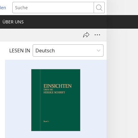
den
net
Suche
es
ÜBER UNS
ter)
LESEN IN