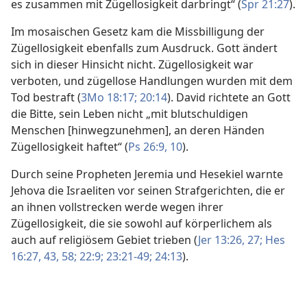
es zusammen mit Zügellosigkeit darbringt“ (
Spr 21:27
).
Im mosaischen Gesetz kam die Missbilligung der
Zügellosigkeit ebenfalls zum Ausdruck. Gott ändert
sich in dieser Hinsicht nicht. Zügellosigkeit war
verboten, und zügellose Handlungen wurden mit dem
Tod bestraft (
3Mo 18:17;
20:14
). David richtete an Gott
die Bitte, sein Leben nicht „mit blutschuldigen
Menschen [hinwegzunehmen], an deren Händen
Zügellosigkeit haftet“ (
Ps 26:9, 10
).
Durch seine Propheten Jeremia und Hesekiel warnte
Jehova die Israeliten vor seinen Strafgerichten, die er
an ihnen vollstrecken werde wegen ihrer
Zügellosigkeit, die sie sowohl auf körperlichem als
auch auf religiösem Gebiet trieben (
Jer 13:26, 27;
Hes
16:27,
43,
58;
22:9;
23:21-49;
24:13
).