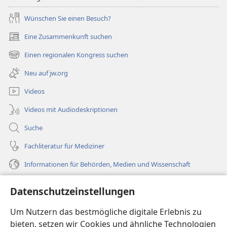
Wünschen Sie einen Besuch?
Eine Zusammenkunft suchen
(öffnet
neues
Einen regionalen Kongress suchen
(öffnet
Fenster)
neues
Neu auf jw.org
Fenster)
Videos
Videos mit Audiodeskriptionen
Suche
Fachliteratur für Mediziner
Informationen für Behörden, Medien und Wissenschaft
Hilfe
Datenschutzeinstellungen
Spenden
Um Nutzern das bestmögliche digitale Erlebnis zu
(öffnet
neues
bieten, setzen wir Cookies und ähnliche Technologien