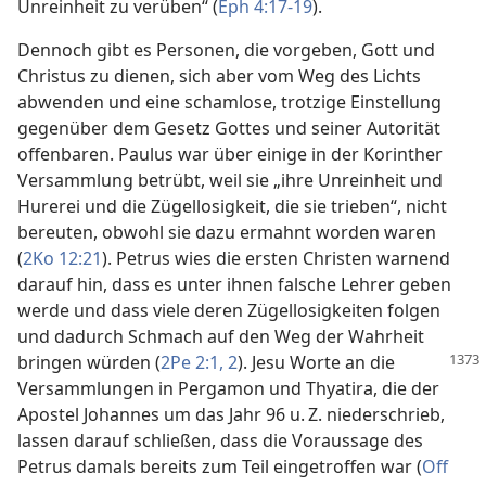
Unreinheit zu verüben“ (
Eph 4:17-19
).
Dennoch gibt es Personen, die vorgeben, Gott und
Christus zu dienen, sich aber vom Weg des Lichts
abwenden und eine schamlose, trotzige Einstellung
gegenüber dem Gesetz Gottes und seiner Autorität
offenbaren. Paulus war über einige in der Korinther
Versammlung betrübt, weil sie „ihre Unreinheit und
Hurerei und die Zügellosigkeit, die sie trieben“, nicht
bereuten, obwohl sie dazu ermahnt worden waren
(
2Ko 12:21
). Petrus wies die ersten Christen warnend
darauf hin, dass es unter ihnen falsche Lehrer geben
werde und dass viele deren Zügellosigkeiten folgen
und dadurch Schmach auf den Weg der Wahrheit
bringen
würden (
2Pe 2:1, 2
). Jesu Worte an die
Versammlungen in Pergamon und Thyatira, die der
Apostel Johannes um das Jahr 96 u. Z. niederschrieb,
lassen darauf schließen, dass die Voraussage des
Petrus damals bereits zum Teil eingetroffen war (
Off