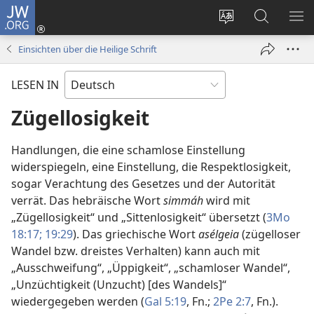
JW.ORG
Anmelden
(öffnet
Websitesprache
Suche
ME
neues
ändern
EI
Einsichten über die Heilige Schrift
Fenster)
LESEN IN
Zügellosigkeit
Handlungen, die eine schamlose Einstellung
widerspiegeln, eine Einstellung, die Respektlosigkeit,
sogar Verachtung des Gesetzes und der Autorität
verrät. Das hebräische Wort
simmáh
wird mit
„Zügellosigkeit“ und „Sittenlosigkeit“ übersetzt (
3Mo
18:17;
19:29
). Das griechische Wort
asélgeia
(zügelloser
Wandel bzw. dreistes Verhalten) kann auch mit
„Ausschweifung“, „Üppigkeit“, „schamloser Wandel“,
„Unzüchtigkeit (Unzucht) [des Wandels]“
wiedergegeben werden (
Gal 5:19
, Fn.;
2Pe 2:7
, Fn.).