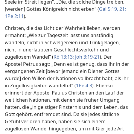
Seele im Streit liegen“. „Die, die solche Dinge treiben,
[werden] Gottes Königreich nicht erben“ (
Gal 5:19,
21;
1Pe 2:11
).
Christen, die das Licht der Wahrheit lieben, werden
ermahnt: „Wie zur Tageszeit lasst uns anständig
wandeln, nicht in Schwelgereien und Trinkgelagen,
nicht in unerlaubtem Geschlechtsverkehr und
zügellosem Wandel“ (
Rö 13:13;
Joh 3:19-21
). Der
Apostel Petrus sagt: „Denn es ist genug, dass ihr in der
vergangenen Zeit [bevor jemand ein Diener Gottes
wurde] den Willen der Nationen vollbracht habt, als ihr
in Zügellosigkeiten wandeltet“ (
1Pe 4:3
). Ebenso
erinnert der Apostel Paulus Christen an den Lauf der
weltlichen Nationen, mit denen sie früher Umgang
hatten, die „in geistiger Finsternis und dem Leben, das
Gott gehört, entfremdet sind. Da sie jedes sittliche
Gefühl verloren haben, haben sie sich einem
zügellosen Wandel hingegeben, um mit Gier jede Art