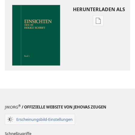
HERUNTERLADEN ALS
Downloadoptio
für
Veröffentlichun
Einsichten
über
die
Heilige
Schrift
®
JW.ORG
/ OFFIZIELLE WEBSITE VON JEHOVAS ZEUGEN
Erscheinungsbild-Einstellungen
Schnellzugriffe