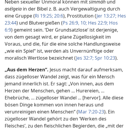
Neben sexueller Unmoral können mit
simmáh
und
asélgeia
in der Bibel z. B. auch Vergewaltigung durch
eine Gruppe (
Ri 19:25;
20:6
), Prostitution (
Jer 13:27;
Hes
23:44
) und Blutvergießen (
Ps 26:9, 10;
Hes 22:9;
Hos
6:9
) gemeint sein. ‘Der Grundsatzlose’ ist derjenige,
von dem gesagt wird, er plane Zügellosigkeit im
Voraus, und die, für die eine solche Handlungsweise
„wie ein Spiel“ ist, werden als Unvernünftige oder
moralisch Wertlose bezeichnet (
Jes 32:7;
Spr 10:23
).
„Aus dem Herzen“.
Jesus macht darauf aufmerksam,
dass zügelloser Wandel zeigt, was für ein Mensch
jemand innerlich ist. Er sagt: „Von innen, aus dem
Herzen der Menschen, gehen ... Hurereien, ...
Ehebrüche, ... zügelloser Wandel ... [hervor]. Alle diese
bösen Dinge kommen von innen heraus und
verunreinigen einen Menschen“ (
Mar 7:20-23
). Ein
zügelloser Wandel gehört zu den ‘Werken des
Fleisches’, zu den fleischlichen Begierden, die „mit der