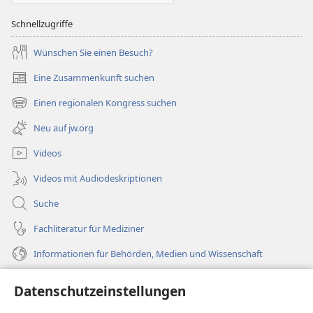
Schnellzugriffe
Wünschen Sie einen Besuch?
Eine Zusammenkunft suchen
(öffnet
neues
Einen regionalen Kongress suchen
(öffnet
Fenster)
neues
Neu auf jw.org
Fenster)
Videos
Videos mit Audiodeskriptionen
Suche
Fachliteratur für Mediziner
Informationen für Behörden, Medien und Wissenschaft
Hilfe
Datenschutzeinstellungen