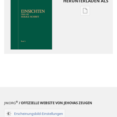
HERUNTERLADEN ALS
Downloadoptio
für
Veröffentlichun
Einsichten
über
die
Heilige
Schrift
®
JW.ORG
/ OFFIZIELLE WEBSITE VON JEHOVAS ZEUGEN
Erscheinungsbild-Einstellungen