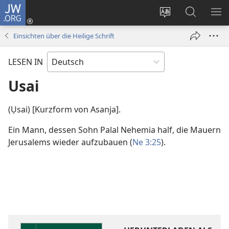
JW.ORG
Anmelden
(öffnet
Websitesprache
Suche
ME
neues
ändern
EI
Einsichten über die Heilige Schrift
Fenster)
LESEN IN
Usai
(Ụsai) [Kurzform von Asanja].
Ein Mann, dessen Sohn Palal Nehemia half, die Mauern
Jerusalems wieder aufzubauen (
Ne 3:25
).