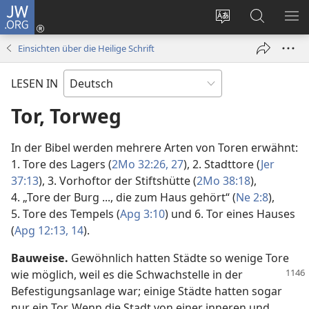
JW.ORG
Anmelden
(öffnet
Websitesprache
Suche
ME
neues
ändern
EI
Einsichten über die Heilige Schrift
Fenster)
LESEN IN
Tor, Torweg
In der Bibel werden mehrere Arten von Toren erwähnt:
1. Tore des Lagers (
2Mo 32:26, 27
), 2. Stadttore (
Jer
37:13
), 3. Vorhoftor der Stiftshütte (
2Mo 38:18
),
4. „Tore der Burg ..., die zum Haus gehört“ (
Ne 2:8
),
5. Tore des Tempels (
Apg 3:10
) und 6. Tor eines Hauses
(
Apg 12:13, 14
).
Bauweise.
Gewöhnlich hatten Städte so wenige Tore
wie möglich, weil es die Schwachstelle
in der
Befestigungsanlage war; einige Städte hatten sogar
nur ein Tor. Wenn die Stadt von einer inneren und