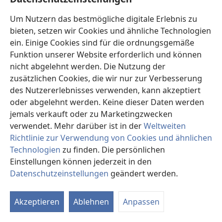
in die Tore des Scheols oder Hades ein (
Jes 38:10;
Mat
16:18
). Da Jesus Christus die Schlüssel des Todes und
Um Nutzern das bestmögliche digitale Erlebnis zu
des Hades hat (
Off 1:18
), hat seine Versammlung die
bieten, setzen wir Cookies und ähnliche Technologien
Gewissheit, dass sie vom Tod und Hades nicht für
ein. Einige Cookies sind für die ordnungsgemäße
immer gefangen gehalten wird. Der Apostel Paulus
Funktion unserer Website erforderlich und können
zeigte, dass alle Angehörigen der Versammlung
nicht abgelehnt werden. Die Nutzung der
sterben und in den Tod und in den Hades gehen
zusätzlichen Cookies, die wir nur zur Verbesserung
würden, wie Christus, bei dem Gott die Wehen des
des Nutzererlebnisses verwenden, kann akzeptiert
Todes löste und der im Hades nicht verlassen wurde
oder abgelehnt werden. Keine dieser Daten werden
(
Apg 2:24,
31
). Da es eine Auferstehung gibt, tragen
jemals verkauft oder zu Marketingzwecken
der Tod und der Hades keinen endgültigen Sieg über
verwendet. Mehr darüber ist in der
Weltweiten
die Versammlung des Christus davon (
1Ko 15:29,
36-
Richtlinie zur Verwendung von Cookies und ähnlichen
38,
54-57
).
Technologien
zu finden. Die persönlichen
Einstellungen können jederzeit in den
Da Gottes Volk, wenn es wieder nach Zion
Datenschutzeinstellungen
geändert werden.
zurückkehrte, dort die reine Anbetung
wiederherstellen würde, würde man Zions Tore
„Lobpreis“ nennen. Sie würden beständig offen sein,
Akzeptieren
Ablehnen
Anpassen
damit man das Vermögen der Nationen zu Zion