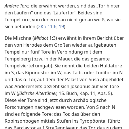
Andere Tore,
die erwähnt werden, sind das „Tor hinter
den Läufern“ und das ‘Läufertor’. Beides sind
Tempeltore, von denen man nicht genau weiß, wo sie
sich befanden (
2Kö 11:6,
19
).
Die Mischna (
Middot
1:3) erwähnt in ihrem Bericht über
den von Herodes dem Großen wieder aufgebauten
Tempel nur fünf Tore in Verbindung mit dem
Tempelberg (bzw. in der Mauer, die das gesamte
Tempelviertel umgab). Sie nennt die beiden Huldatore
im S, das Kiponostor im W, das Tadi- oder Toditor im N
und das ö. Tor, auf dem der Palast von Susa abgebildet
war. Andererseits bezieht sich Josephus auf vier Tore
im W (
Jüdische Altertümer,
15. Buch, Kap. 11, Abs. 5).
Diese vier Tore sind jetzt durch archäologische
Forschungen nachgewiesen worden. Von S nach N
sind es folgende Tore: das Tor, das über den
Robinsonbogen mittels Stufen ins Tyropöontal führt;
das Barclaytor auf Straßenniveau; das Tor, das zu dem