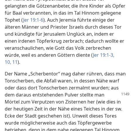
gelangten die Götzenanbeter, die ihre Kinder als Opfer
für Baal verbrannten, in das im Tal Hinnom gelegene
Tophet (
Jer 19:1-6
). Auch Jeremia führte einige der
älteren Männer und Priester Israels durch dieses Tor
und kündigte für Jerusalem Unglück an, indem er
einen irdenen Töpferkrug zerbrach; dadurch wollte er
veranschaulichen, wie Gott das Volk zerbrechen
würde, weil es anderen Göttern diente (
Jer 19:1-3,
10, 11
).
Der Name „Scherbentor“ mag daher rühren, dass man
Tonscherben, die Abfall waren, in dessen Nähe warf
oder dass dort Tonscherben zermalmt wurden; aus
dem daraus entstehenden Pulver
stellte man
Mörtel zum Verputzen von Zisternen her (wie dies in
der heutigen Zeit in der Nähe eines Teiches in der sw.
Ecke der Stadt geschehen ist). Unweit dieses Tores
wurde möglicherweise auch das Töpfergewerbe
betrieben, denn in dem nahe gelegenen Tal Hinnom