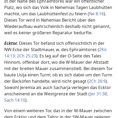
In der Nähe des Ephraimtores war ein öffentlicher
Platz, wo sich das Volk in Nehemias Tagen Laubhütten
machte, um das Laubhüttenfest zu feiern (
Ne 8:16
).
Dieses Tor wird in Nehemias Bericht über den
Wiederaufbau wahrscheinlich deshalb nicht genannt,
weil es keiner größeren Reparatur bedurfte.
Ecktor.
Dieses Tor befand sich offensichtlich in der
NW-Ecke der Stadtmauer, w. des Ephraimtores (
2Kö
14:13;
2Ch 25:23
). Es lag auf der O-Seite des Tales
Hinnom, offenbar dort, wo die W-Mauer der Altstadt
mit der breiten Mauer zusammenstieß. Bei diesem Tor
baute Usija einen Turm; ob es sich dabei um den Turm
der Backöfen handelte, wird nicht gesagt (
2Ch 26:9
).
Sowohl Jeremia als auch Sacharja verlegen das Ecktor
anscheinend an die Westgrenze der Stadt (
Jer 31:38;
Sach 14:10
).
Von einem weiteren Tor, das in der W-Mauer zwischen
dem Ecktor und dem Taltor in der SW-Mauer gelegen