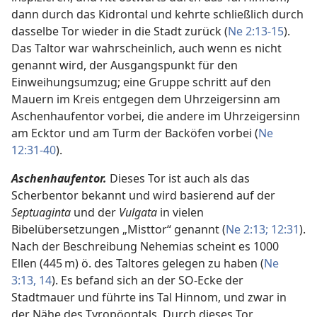
dann durch das Kidrontal und kehrte schließlich durch
dasselbe Tor wieder in die Stadt zurück (
Ne 2:13-15
).
Das Taltor war wahrscheinlich, auch wenn es nicht
genannt wird, der Ausgangspunkt für den
Einweihungsumzug; eine Gruppe schritt auf den
Mauern im Kreis entgegen dem Uhrzeigersinn am
Aschenhaufentor vorbei, die andere im Uhrzeigersinn
am Ecktor und am Turm der Backöfen vorbei (
Ne
12:31-40
).
Aschenhaufentor.
Dieses Tor ist auch als das
Scherbentor bekannt und wird basierend auf der
Septuaginta
und der
Vulgata
in vielen
Bibelübersetzungen „Misttor“ genannt (
Ne 2:13;
12:31
).
Nach der Beschreibung Nehemias scheint es 1000
Ellen (445 m) ö. des Taltores gelegen zu haben (
Ne
3:13, 14
). Es befand sich an der SO-Ecke der
Stadtmauer und führte ins Tal Hinnom, und zwar in
der Nähe des Tyropöontals. Durch dieses Tor