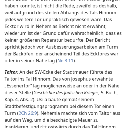
haben könnte, ist nicht die Rede, zweifellos deshalb,
weil aufgrund des steilen Abhangs des Tals Hinnom
jedes weitere Tor unpraktisch gewesen wäre. Das
Ecktor wird in Nehemias Bericht nicht erwähnt;
wiederum ist der Grund dafür wahrscheinlich, dass es
keiner größeren Reparatur bedurfte. Der Bericht
spricht jedoch von Ausbesserungsarbeiten am Turm
der Backöfen, der anscheinend Teil des Ecktores war
oder in seiner Nähe lag (
Ne 3:11
).
Taltor.
An der SW-Ecke der Stadtmauer führte das
Taltor ins Tal Hinnom. Das von Josephus erwähnte
„Essenertor“ lag möglicherweise an oder in der Nähe
dieser Stelle (
Geschichte des Jüdischen Krieges,
5. Buch,
Kap. 4, Abs. 2). Usija baute gemäß seinem
Stadtbefestigungsprogramm bei diesem Tor einen
Turm (
2Ch 26:9
). Nehemia machte sich vom Taltor aus
auf den Weg, um die beschädigte Mauer zu
inspizieren, und ritt ostwärts durch das Tal Hinnom,