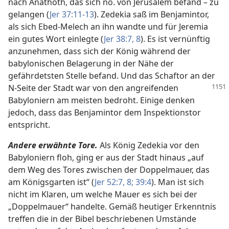
nach Anathoth, das sich nö. von Jerusalem befand – zu
gelangen (
Jer 37:11-13
). Zedekia saß im Benjamintor,
als sich Ebed-Melech an ihn wandte und für Jeremia
ein gutes Wort einlegte (
Jer 38:7, 8
). Es ist vernünftig
anzunehmen, dass sich der König während der
babylonischen Belagerung in der Nähe der
gefährdetsten Stelle befand. Und das Schaftor an der
N-Seite der Stadt war
von den angreifenden
Babyloniern am meisten bedroht. Einige denken
jedoch, dass das Benjamintor dem Inspektionstor
entspricht.
Andere erwähnte Tore.
Als König Zedekia vor den
Babyloniern floh, ging er aus der Stadt hinaus „auf
dem Weg des Tores zwischen der Doppelmauer, das
am Königsgarten ist“ (
Jer 52:7, 8;
39:4
). Man ist sich
nicht im Klaren, um welche Mauer es sich bei der
„Doppelmauer“ handelte. Gemäß heutiger Erkenntnis
treffen die in der Bibel beschriebenen Umstände