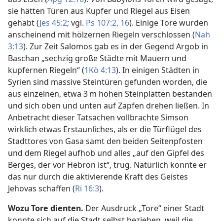
sie hätten Türen aus Kupfer und Riegel aus Eisen
gehabt (
Jes 45:2
; vgl.
Ps 107:2,
16
). Einige Tore wurden
anscheinend mit hölzernen Riegeln verschlossen (
Nah
3:13
). Zur Zeit Salomos gab es in der Gegend Argob in
Baschan „sechzig große Städte mit Mauern und
kupfernen Riegeln“ (
1Kö 4:13
). In einigen Städten in
Syrien sind massive Steintüren gefunden worden, die
aus einzelnen, etwa 3 m hohen Steinplatten bestanden
und sich oben und unten auf Zapfen drehen ließen. In
Anbetracht dieser Tatsachen vollbrachte Simson
wirklich etwas Erstaunliches, als er die Türflügel des
Stadttores von Gasa samt den beiden Seitenpfosten
und dem Riegel aufhob und alles „auf den Gipfel des
Berges, der vor Hebron ist“, trug. Natürlich konnte er
das nur durch die aktivierende Kraft des Geistes
Jehovas schaffen (
Ri 16:3
).
Wozu Tore dienten.
Der Ausdruck „Tore“ einer Stadt
konnte sich auf die Stadt selbst beziehen, weil die