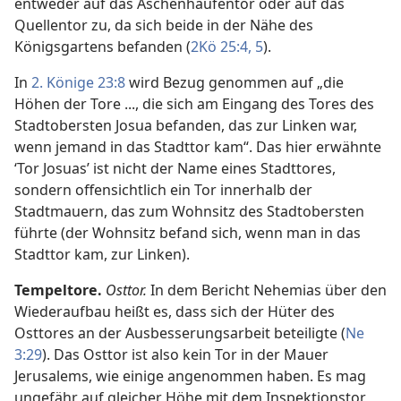
entweder auf das Aschenhaufentor oder auf das
Quellentor zu, da sich beide in der Nähe des
Königsgartens befanden (
2Kö 25:4, 5
).
In
2. Könige 23:8
wird Bezug genommen auf „die
Höhen der Tore ..., die sich am Eingang des Tores des
Stadtobersten Josua befanden, das zur Linken war,
wenn jemand in das Stadttor kam“. Das hier erwähnte
‘Tor Josuas’ ist nicht der Name eines Stadttores,
sondern offensichtlich ein Tor innerhalb der
Stadtmauern, das zum Wohnsitz des Stadtobersten
führte (der Wohnsitz befand sich, wenn man in das
Stadttor kam, zur Linken).
Tempeltore.
Osttor.
In dem Bericht Nehemias über den
Wiederaufbau heißt es, dass sich der Hüter des
Osttores an der Ausbesserungsarbeit beteiligte (
Ne
3:29
). Das Osttor ist also kein Tor in der Mauer
Jerusalems, wie einige angenommen haben. Es mag
ungefähr auf gleicher Höhe mit dem Inspektionstor