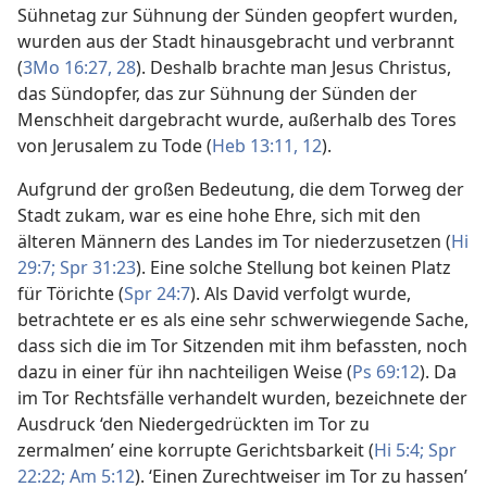
Sühnetag zur Sühnung der Sünden geopfert wurden,
wurden aus der Stadt hinausgebracht und verbrannt
(
3Mo 16:27, 28
). Deshalb brachte man Jesus Christus,
das Sündopfer, das zur Sühnung der Sünden der
Menschheit dargebracht wurde, außerhalb des Tores
von Jerusalem zu Tode (
Heb 13:11, 12
).
Aufgrund der großen Bedeutung, die dem Torweg der
Stadt zukam, war es eine hohe Ehre, sich mit den
älteren Männern des Landes im Tor niederzusetzen (
Hi
29:7;
Spr 31:23
). Eine solche Stellung bot keinen Platz
für Törichte (
Spr 24:7
). Als David verfolgt wurde,
betrachtete er es als eine sehr schwerwiegende Sache,
dass sich die im Tor Sitzenden mit ihm befassten, noch
dazu in einer für ihn nachteiligen Weise (
Ps 69:12
). Da
im Tor Rechtsfälle verhandelt wurden, bezeichnete der
Ausdruck ‘den Niedergedrückten im Tor zu
zermalmen’ eine korrupte Gerichtsbarkeit (
Hi 5:4;
Spr
22:22;
Am 5:12
). ‘Einen Zurechtweiser im Tor zu hassen’