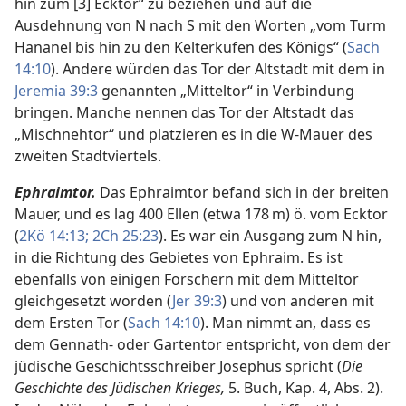
hin zum [3] Ecktor“ zu beziehen und auf die
Ausdehnung von N nach S mit den Worten „vom Turm
Hananel bis hin zu den Kelterkufen des Königs“ (
Sach
14:10
). Andere würden das Tor der Altstadt mit dem in
Jeremia 39:3
genannten „Mitteltor“ in Verbindung
bringen. Manche nennen das Tor der Altstadt das
„Mischnehtor“ und platzieren es in die W-Mauer des
zweiten Stadtviertels.
Ephraimtor.
Das Ephraimtor befand sich in der breiten
Mauer, und es lag 400 Ellen (etwa 178 m) ö. vom Ecktor
(
2Kö 14:13;
2Ch 25:23
). Es war ein Ausgang zum N hin,
in die Richtung des Gebietes von Ephraim. Es ist
ebenfalls von einigen Forschern mit dem Mitteltor
gleichgesetzt worden (
Jer 39:3
) und von anderen mit
dem Ersten Tor (
Sach 14:10
). Man nimmt an, dass es
dem Gennath- oder Gartentor entspricht, von dem der
jüdische Geschichtsschreiber Josephus spricht (
Die
Geschichte des Jüdischen Krieges,
5. Buch, Kap. 4, Abs. 2).