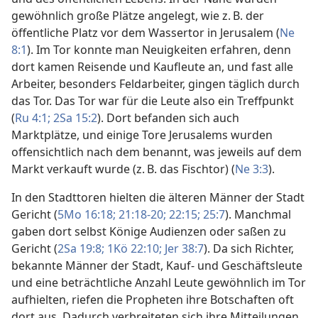
gewöhnlich große Plätze angelegt, wie z. B. der
öffentliche Platz vor dem Wassertor in Jerusalem (
Ne
8:1
). Im Tor konnte man Neuigkeiten erfahren, denn
dort kamen Reisende und Kaufleute an, und fast alle
Arbeiter, besonders Feldarbeiter, gingen täglich durch
das Tor. Das Tor war für die Leute also ein Treffpunkt
(
Ru 4:1;
2Sa 15:2
). Dort befanden sich auch
Marktplätze, und einige Tore Jerusalems wurden
offensichtlich nach dem benannt, was jeweils auf dem
Markt verkauft wurde (z. B. das Fischtor) (
Ne 3:3
).
In den Stadttoren hielten die älteren Männer der Stadt
Gericht (
5Mo 16:18;
21:18-20;
22:15;
25:7
). Manchmal
gaben dort selbst Könige Audienzen oder saßen zu
Gericht (
2Sa 19:8;
1Kö 22:10;
Jer 38:7
). Da sich Richter,
bekannte Männer der Stadt, Kauf- und Geschäftsleute
und eine beträchtliche Anzahl Leute gewöhnlich im Tor
aufhielten, riefen die Propheten ihre Botschaften oft
dort aus. Dadurch verbreiteten sich ihre Mitteilungen