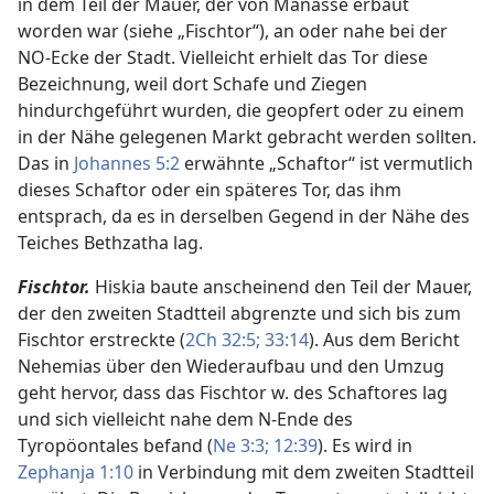
in dem Teil der Mauer, der von Manasse erbaut
worden war (siehe „Fischtor“), an oder nahe bei der
NO-Ecke der Stadt. Vielleicht erhielt das Tor diese
Bezeichnung, weil dort Schafe und Ziegen
hindurchgeführt wurden, die geopfert oder zu einem
in der Nähe gelegenen Markt gebracht werden sollten.
Das in
Johannes 5:2
erwähnte „Schaftor“ ist vermutlich
dieses Schaftor oder ein späteres Tor, das ihm
entsprach, da es in derselben Gegend in der Nähe des
Teiches Bethzatha lag.
Fischtor.
Hiskia baute anscheinend den Teil der Mauer,
der den zweiten Stadtteil abgrenzte und sich bis zum
Fischtor erstreckte (
2Ch 32:5;
33:14
). Aus dem Bericht
Nehemias über den Wiederaufbau und den Umzug
geht hervor, dass das Fischtor w. des Schaftores lag
und sich vielleicht nahe dem N-Ende des
Tyropöontales befand (
Ne 3:3;
12:39
). Es wird in
Zephanja 1:10
in Verbindung mit dem zweiten Stadtteil