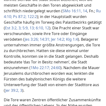
meisten Geschäfte in den Toren abgewickelt und
schriftlich niedergelegt wurden (
5Mo 16:11,
14
, Fn.;
Ru
4:10;
Ps 87:2;
122:2
); in der Hauptstadt wurden
Geschäfte häufig im Torweg des Palastbezirks getätigt
(
Est 3:2, 3;
5:9,
13;
6:10,
12
). Die Pracht einer Stadt war
verschwunden, sowie ihre Tore oder Eingänge
verödeten (
Jes 3:26;
14:31;
Jer 14:2;
Klg 1:4
). Belagerer
unternahmen immer größte Anstrengungen, die Tore
zu durchbrechen. Hatten sie diese einmal unter
Kontrolle, konnten sie in die Stadt gelangen. Deshalb
bedeutete ‘das Tor in Besitz nehmen’, die Stadt
einzunehmen (
1Mo 22:17;
24:60
). Nachdem die Mauer
Jerusalems durchbrochen worden war, lenkten die
Fürsten des babylonischen Königs die weitere
Unterwerfung der Stadt von einem der Stadttore aus
(
Jer 39:2, 3
).
Die Tore waren Zentren öffentlicher Zusammenkünfte
und des öffentlichen Lebens. In der Nähe wurden