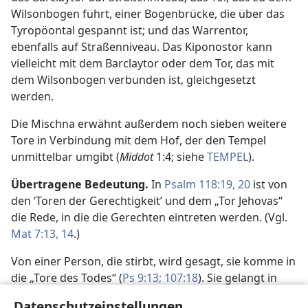
Wilsonbogen führt, einer Bogenbrücke, die über das
Tyropöontal gespannt ist; und das Warrentor,
ebenfalls auf Straßenniveau. Das Kiponostor kann
vielleicht mit dem Barclaytor oder dem Tor, das mit
dem Wilsonbogen verbunden ist, gleichgesetzt
werden.
Die Mischna erwähnt außerdem noch sieben weitere
Tore in Verbindung mit dem Hof, der den Tempel
unmittelbar umgibt (
Middot
1:4; siehe
TEMPEL
).
Übertragene Bedeutung.
In
Psalm 118:19, 20
ist von
den ‘Toren der Gerechtigkeit’ und dem „Tor Jehovas“
die Rede, in die die Gerechten eintreten werden. (Vgl.
Mat 7:13, 14
.)
Von einer Person, die stirbt, wird gesagt, sie komme in
die „Tore des Todes“ (
Ps 9:13;
107:18
). Sie gelangt in
das Grab der Menschheit im Allgemeinen und tritt so
Datenschutzeinstellungen