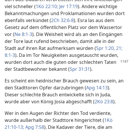
viel schneller (
1Kö 22:10;
Jer 17:19
). Andere wichtige
Bekanntmachungen und Proklamationen wurden dort
ebenfalls verkündet (
2Ch 32:6-8
). Esra las aus dem
Gesetz auf dem öffentlichen Platz vor dem Wassertor
vor (
Ne 8:1-3
). Die Weisheit wird als an den Eingängen
der Tore laut rufend beschrieben, damit alle in der
Stadt auf ihren Rat aufmerksam würden (
Spr 1:20, 21;
8:1-3
). Da im Tor Neuigkeiten ausgetauscht wurden,
wurden dort auch die guten oder schlechten Taten
der Stadtbewohner bekannt (
Spr 31:31
).
Es scheint ein heidnischer Brauch gewesen zu sein, an
den Stadttoren Opfer darzubringen (
Apg 14:13
).
Dieser schlechte Brauch entwickelte sich in Juda,
wurde aber von König Josia abgeschafft (
2Kö 23:8
).
Wer in den Augen der Richter den Tod verdiente,
wurde außerhalb der Stadttore hingerichtet (
1Kö
21:10-13;
Apg 7:58
). Die Kadaver der Tiere, die am