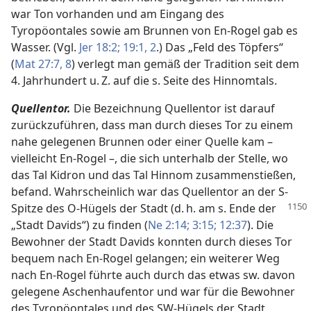
war Ton vorhanden und am Eingang des
Tyropöontales sowie am Brunnen von En-Rogel gab es
Wasser. (Vgl.
Jer 18:2;
19:1, 2
.) Das „Feld des Töpfers“
(
Mat 27:7, 8
) verlegt man gemäß der Tradition seit dem
4. Jahrhundert u. Z. auf die s. Seite des Hinnomtals.
Quellentor.
Die Bezeichnung Quellentor ist darauf
zurückzuführen, dass man durch dieses Tor zu einem
nahe gelegenen Brunnen oder einer Quelle kam –
vielleicht En-Rogel –, die sich unterhalb der Stelle, wo
das Tal Kidron und das Tal Hinnom zusammenstießen,
befand. Wahrscheinlich war das Quellentor an der S-
Spitze des
O-Hügels der Stadt (d. h. am s. Ende der
„Stadt Davids“) zu finden (
Ne 2:14;
3:15;
12:37
). Die
Bewohner der Stadt Davids konnten durch dieses Tor
bequem nach En-Rogel gelangen; ein weiterer Weg
nach En-Rogel führte auch durch das etwas sw. davon
gelegene Aschenhaufentor und war für die Bewohner
des Tyropöontales und des SW-Hügels der Stadt