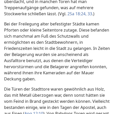
überdacht, und in manchen Toren hat man
Treppenaufgänge gefunden, was auf mehrere
Stockwerke schließen lässt. (Vgl.
2Sa 18:24,
33
.)
Bei der Freilegung alter befestigter Städte kamen
Pforten oder kleine Seitentore zutage. Diese befanden
sich manchmal am Fuß des Schutzwalls und
ermöglichten es den Stadtbewohnern, in
Friedenszeiten leicht in die Stadt zu gelangen. In Zeiten
der Belagerung wurden sie anscheinend als
Ausfalltore benutzt, aus denen die Verteidiger
hervorstürmen und die Belagerer angreifen konnten,
während ihnen ihre Kameraden auf der Mauer
Deckung gaben.
Die Türen der Stadttore waren gewöhnlich aus Holz,
das mit Metall überzogen war, denn sonst hätten sie
vom Feind in Brand gesteckt werden können. Vielleicht
bestanden einige, wie in den Tagen der Apostel, auch
aus Eisen (
Apg 12:10
). Von Babylons Toren wird gesagt,