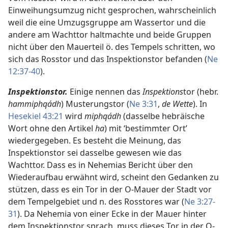
Einweihungsumzug nicht gesprochen, wahrscheinlich
weil die eine Umzugsgruppe am Wassertor und die
andere am Wachttor haltmachte und beide Gruppen
nicht über den Mauerteil ö. des Tempels schritten, wo
sich das Rosstor und das Inspektionstor befanden (
Ne
12:37-40
).
Inspektionstor.
Einige nennen das
Inspektions
tor (hebr.
hammiphqádh
) Musterungstor (
Ne 3:31
,
de Wette
). In
Hesekiel 43:21
wird
miphqádh
(dasselbe hebräische
Wort ohne den Artikel
ha
) mit ‘bestimmter Ort’
wiedergegeben. Es besteht die Meinung, das
Inspektionstor sei dasselbe gewesen wie das
Wachttor. Dass es in Nehemias Bericht über den
Wiederaufbau erwähnt wird, scheint den Gedanken zu
stützen, dass es ein Tor in der O-Mauer der Stadt vor
dem Tempelgebiet und n. des Rosstores war (
Ne 3:27-
31
). Da Nehemia von einer Ecke in der Mauer hinter
dem Inspektionstor sprach, muss dieses Tor in der O-