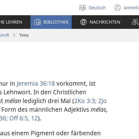
Deutsch
Anmel
Sprache
(öff
auswählen
neu
CHE LEHREN
BIBLIOTHEK
NACHRICHTEN
Fens
chrift
Tinte
nur in
Jeremia 36:18
vorkommt, ist
 Lehnwort. In den Christlichen
nt
mélan
lediglich drei Mal (
2Ko 3:3;
2Jo
he Form des männlichen Adjektivs
mélas,
36;
Off 6:5,
12
).
e aus einem Pigment oder färbenden