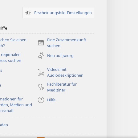
Erscheinungsbild-Einstellungen
iffe
chen Sie einen
Eine Zusammenkunft
(öffnet
ch?
suchen
neues
 regionalen
Neu auf jw.org
Fenster)
ress suchen
Videos mit
os
Audiodeskriptionen
Fachliteratur für
e
Mediziner
mationen für
Hilfe
rden, Medien und
nschaft
nden