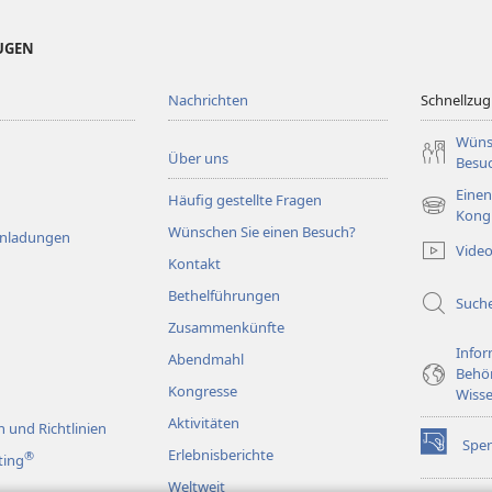
EUGEN
Nachrichten
Schnellzugr
Wüns
Über uns
Besu
Einen
Häufig gestellte Fragen
(öffnet
Kong
Wünschen Sie einen Besuch?
neues
Einladungen
Vide
Fenster)
Kontakt
Bethelführungen
Such
Zusammenkünfte
Infor
Abendmahl
Behö
Kongresse
Wisse
Aktivitäten
 und Richtlinien
Spe
(öffnet
Erlebnisberichte
®
ting
neues
Weltweit