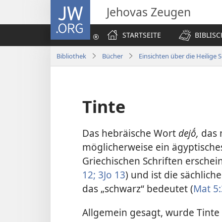
JW.ORG
Jehovas Zeugen
STARTSEITE
BIBLIS
Bibliothek
Bücher
Einsichten über die Heilige S
Tinte
Das hebräische Wort
dejṓ,
das 
möglicherweise ein ägyptisches
Griechischen Schriften erschei
12;
3Jo 13
) und ist die sächlic
das „schwarz“ bedeutet (
Mat 5:
Allgemein gesagt, wurde Tint