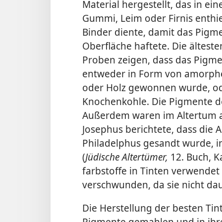
Material hergestellt, das in ein
Gummi, Leim oder Firnis enthie
Binder diente, damit das Pigm
Oberfläche haftete. Die ältes
Proben zeigen, dass das Pigmen
entweder in Form von amorph
oder Holz gewonnen wurde, oder
Knochenkohle. Die Pigmente de
Außerdem waren im Altertum a
Josephus berichtete, dass die 
Philadelphus gesandt wurde, i
(
Jüdische Altertümer,
12. Buch, Ka
farbstoffe in Tinten verwendet
verschwunden, da sie nicht dau
Die Herstellung der besten Tinte
Pigmente gemahlen und in ihr