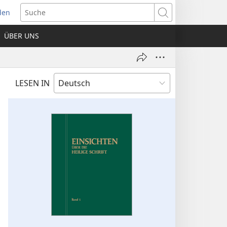
den
net
Suche
es
ÜBER UNS
ter)
LESEN IN