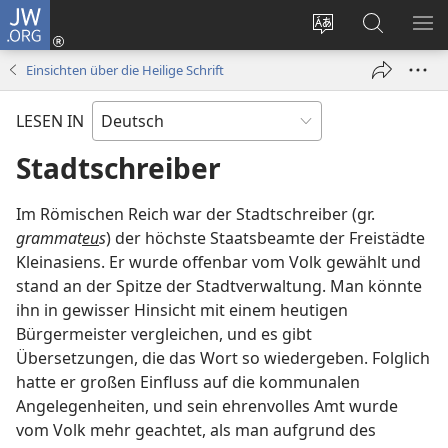
JW.ORG
Anmelden
(öffnet
Websitesprache
Suche
ME
neues
ändern
EI
Einsichten über die Heilige Schrift
Fenster)
LESEN IN
Stadtschreiber
Im Römischen Reich war der Stadtschreiber (gr.
grammat
eu
s
) der höchste Staatsbeamte der Freistädte
Kleinasiens. Er wurde offenbar vom Volk gewählt und
stand an der Spitze der Stadtverwaltung. Man könnte
ihn in gewisser Hinsicht mit einem heutigen
Bürgermeister vergleichen, und es gibt
Übersetzungen, die das Wort so wiedergeben. Folglich
hatte er großen Einfluss auf die kommunalen
Angelegenheiten, und sein ehrenvolles Amt wurde
vom Volk mehr geachtet, als man aufgrund des