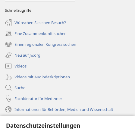
Schnellzugriffe
Wünschen Sie einen Besuch?
Eine Zusammenkunft suchen
(öffnet
neues
Einen regionalen Kongress suchen
(öffnet
Fenster)
neues
Neu auf jw.org
Fenster)
Videos
Videos mit Audiodeskriptionen
Suche
Fachliteratur für Mediziner
Informationen für Behörden, Medien und Wissenschaft
Hilfe
Datenschutzeinstellungen