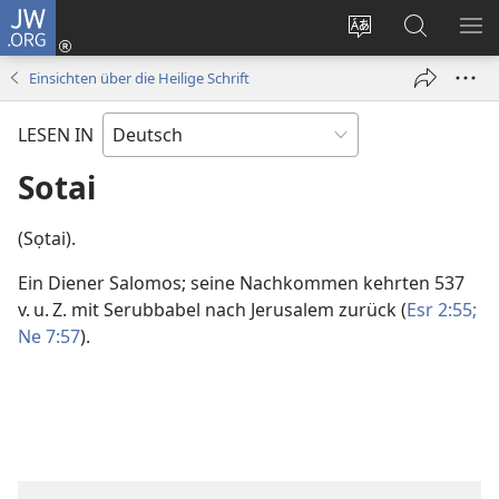
JW.ORG
Anmelden
(öffnet
Websitesprache
Suche
ME
neues
ändern
EI
Einsichten über die Heilige Schrift
Fenster)
LESEN IN
Sotai
(Sọtai).
Ein Diener Salomos; seine Nachkommen kehrten 537
v. u. Z. mit Serubbabel nach Jerusalem zurück (
Esr 2:55;
Ne 7:57
).