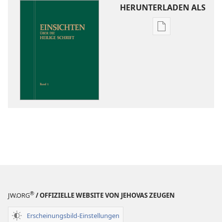
HERUNTERLADEN ALS
Downloadoptio
für
Veröffentlichun
Einsichten
über
die
Heilige
Schrift
®
JW.ORG
/ OFFIZIELLE WEBSITE VON JEHOVAS ZEUGEN
Erscheinungsbild-Einstellungen