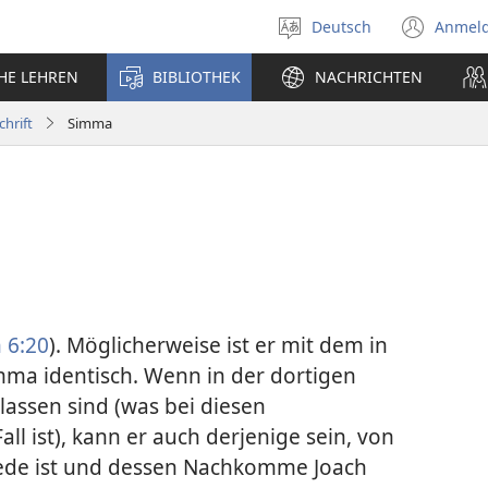
Deutsch
Anmel
Sprache
(öff
auswählen
neu
CHE LEHREN
BIBLIOTHEK
NACHRICHTEN
Fens
chrift
Simma
 6:20
). Möglicherweise ist er mit dem in
ma identisch. Wenn in der dortigen
assen sind (was bei diesen
l ist), kann er auch derjenige sein, von
ede ist und dessen Nachkomme Joach