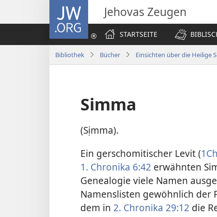
JW.ORG
Jehovas Zeugen
STARTSEITE
BIBLIS
Bibliothek
Bücher
Einsichten über die Heilige S
Simma
(Sịmma).
Ein gerschomitischer Levit (
1Ch
1. Chronika 6:42
erwähnten Sim
Genealogie viele Namen ausgel
Namenslisten gewöhnlich der Fal
dem in
2. Chronika 29:12
die R