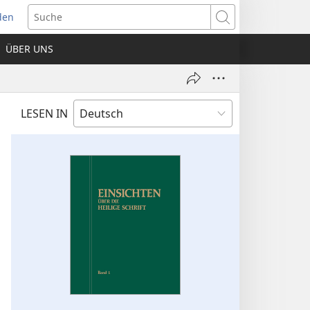
den
net
Suche
es
ÜBER UNS
ter)
LESEN IN