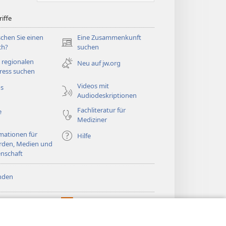
iffe
chen Sie einen
Eine Zusammenkunft
(öffnet
ch?
suchen
neues
 regionalen
Neu auf jw.org
Fenster)
ress suchen
Videos mit
os
Audiodeskriptionen
Fachliteratur für
e
Mediziner
mationen für
Hilfe
rden, Medien und
nschaft
nden
htturm ONLINE-
®
JW Hub
(öffnet
LIOTHEK
neues