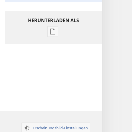
HERUNTERLADEN ALS
Downloadoptionen
für
Veröffentlichungen
Einsichten
über
die
Heilige
Schrift
Erscheinungsbild-Einstellungen