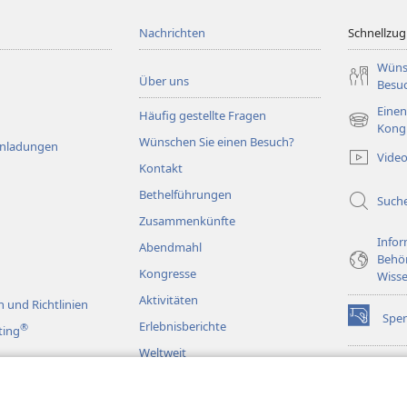
Nachrichten
Schnellzugr
Wüns
Über uns
Besu
Einen
Häufig gestellte Fragen
(öffnet
Kong
Wünschen Sie einen Besuch?
neues
Einladungen
Vide
Fenster)
Kontakt
Bethelführungen
Such
Zusammenkünfte
Infor
Abendmahl
Behö
Kongresse
Wisse
Aktivitäten
 und Richtlinien
Spe
(öffnet
Erlebnisberichte
®
ting
neues
Weltweit
Fenster)
Wac
(öffnet
BIB
neues