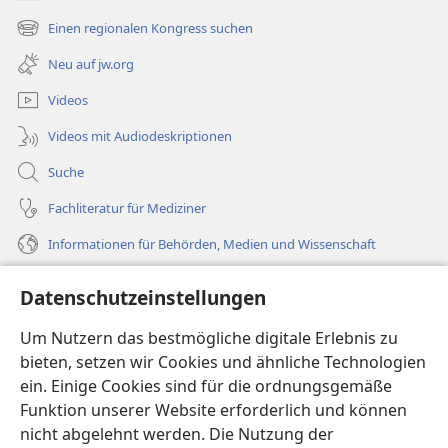
(öffnet
neues
Einen regionalen Kongress suchen
(öffnet
Fenster)
neues
Neu auf jw.org
Fenster)
Videos
Videos mit Audiodeskriptionen
Suche
Fachliteratur für Mediziner
Informationen für Behörden, Medien und Wissenschaft
Hilfe
Datenschutzeinstellungen
Spenden
Um Nutzern das bestmögliche digitale Erlebnis zu
(öffnet
neues
bieten, setzen wir Cookies und ähnliche Technologien
Fenster)
ein. Einige Cookies sind für die ordnungsgemäße
Wachtturm ONLINE-BIBLIOTHEK
(öffnet
Funktion unserer Website erforderlich und können
neues
®
JW Hub
nicht abgelehnt werden. Die Nutzung der
Fenster)
(öffnet