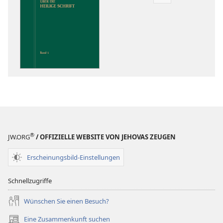
Downloadoptio
für
Veröffentlichun
Einsichten
über
die
Heilige
Schrift
®
JW.ORG
/ OFFIZIELLE WEBSITE VON JEHOVAS ZEUGEN
Erscheinungsbild-Einstellungen
Schnellzugriffe
Wünschen Sie einen Besuch?
Eine Zusammenkunft suchen