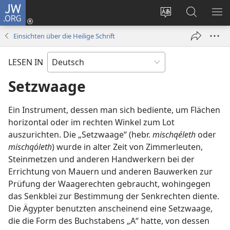
JW.ORG
Anmelden
(öffnet
Websitesprache
Suche
ME
neues
ändern
EI
Einsichten über die Heilige Schrift
Fenster)
LESEN IN
Setzwaage
Ein Instrument, dessen man sich bediente, um Flächen
horizontal oder im rechten Winkel zum Lot
auszurichten. Die „Setzwaage“ (hebr.
mischqéleth
oder
mischqóleth
) wurde in alter Zeit von Zimmerleuten,
Steinmetzen und anderen Handwerkern bei der
Errichtung von Mauern und anderen Bauwerken zur
Prüfung der Waagerechten gebraucht, wohingegen
das Senkblei zur Bestimmung der Senkrechten diente.
Die Ägypter benutzten anscheinend eine Setzwaage,
die die Form des Buchstabens „A“ hatte, von dessen