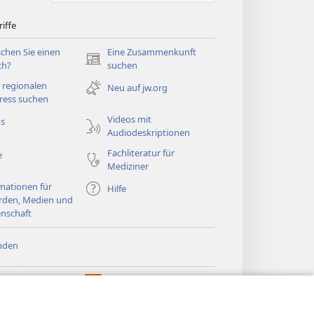
iffe
chen Sie einen
Eine Zusammenkunft
(öffnet
ch?
suchen
neues
 regionalen
Neu auf jw.org
Fenster)
ress suchen
Videos mit
os
Audiodeskriptionen
Fachliteratur für
e
Mediziner
mationen für
Hilfe
rden, Medien und
nschaft
nden
htturm ONLINE-
®
JW Hub
(öffnet
LIOTHEK
neues