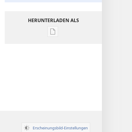
HERUNTERLADEN ALS
Downloadoptionen
für
Veröffentlichungen
Einsichten
über
die
Heilige
Schrift
Erscheinungsbild-Einstellungen