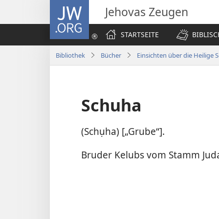
JW.ORG
Jehovas Zeugen
STARTSEITE
BIBLIS
Bibliothek
Bücher
Einsichten über die Heilige S
Schuha
(Schụha) [„Grube“].
Bruder Kelubs vom Stamm Juda