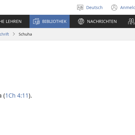
Deutsch
Anmel
Sprache
(öff
auswählen
neu
CHE LEHREN
BIBLIOTHEK
NACHRICHTEN
Fens
chrift
Schuha
 (
1Ch 4:11
).