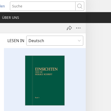
den
net
Suche
es
ÜBER UNS
ter)
LESEN IN