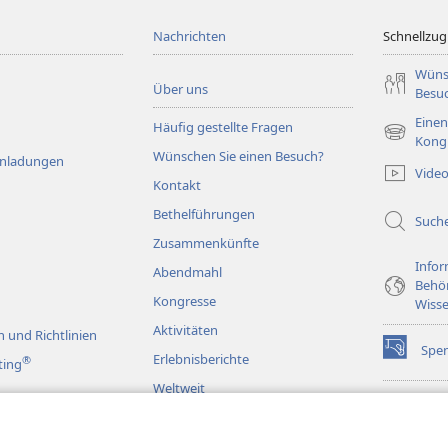
Nachrichten
Schnellzugr
Wüns
Über uns
Besu
Einen
Häufig gestellte Fragen
(öffnet
Kong
Wünschen Sie einen Besuch?
neues
Einladungen
Vide
Fenster)
Kontakt
Bethelführungen
Such
Zusammenkünfte
Infor
Abendmahl
Behö
Kongresse
Wisse
Aktivitäten
 und Richtlinien
Spe
(öffnet
Erlebnisberichte
®
ting
neues
Weltweit
Fenster)
Wac
(öffnet
BIB
neues