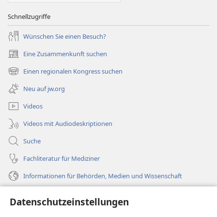
Schnellzugriffe
Wünschen Sie einen Besuch?
Eine Zusammenkunft suchen
(öffnet
neues
Einen regionalen Kongress suchen
(öffnet
Fenster)
neues
Neu auf jw.org
Fenster)
Videos
Videos mit Audiodeskriptionen
Suche
Fachliteratur für Mediziner
Informationen für Behörden, Medien und Wissenschaft
Hilfe
Datenschutzeinstellungen