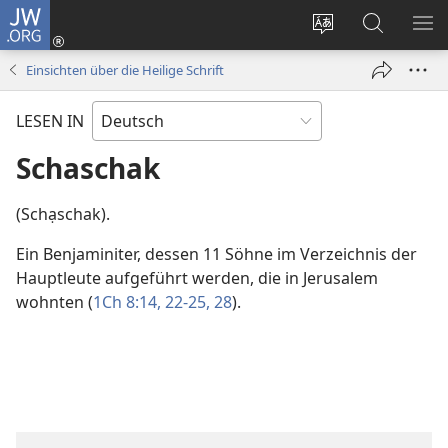
JW.ORG
Anmelden
(öffnet
Websitesprache
Suche
ME
neues
ändern
EI
Einsichten über die Heilige Schrift
Fenster)
LESEN IN
Schaschak
(Schạschak).
Ein Benjaminiter, dessen 11 Söhne im Verzeichnis der
Hauptleute aufgeführt werden, die in Jerusalem
wohnten (
1Ch 8:14,
22-25,
28
).