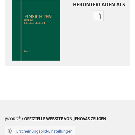
HERUNTERLADEN ALS
Downloadoptio
für
Veröffentlichun
Einsichten
über
die
Heilige
Schrift
®
JW.ORG
/ OFFIZIELLE WEBSITE VON JEHOVAS ZEUGEN
Erscheinungsbild-Einstellungen