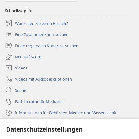
Schnellzugriffe
Wünschen Sie einen Besuch?
Eine Zusammenkunft suchen
(öffnet
neues
Einen regionalen Kongress suchen
(öffnet
Fenster)
neues
Neu auf jw.org
Fenster)
Videos
Videos mit Audiodeskriptionen
Suche
Fachliteratur für Mediziner
Informationen für Behörden, Medien und Wissenschaft
Hilfe
Datenschutzeinstellungen