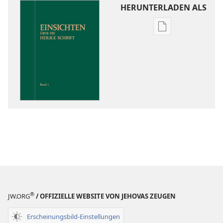
HERUNTERLADEN ALS
Downloadoptio
für
Veröffentlichun
Einsichten
über
die
Heilige
Schrift
®
JW.ORG
/ OFFIZIELLE WEBSITE VON JEHOVAS ZEUGEN
Erscheinungsbild-Einstellungen