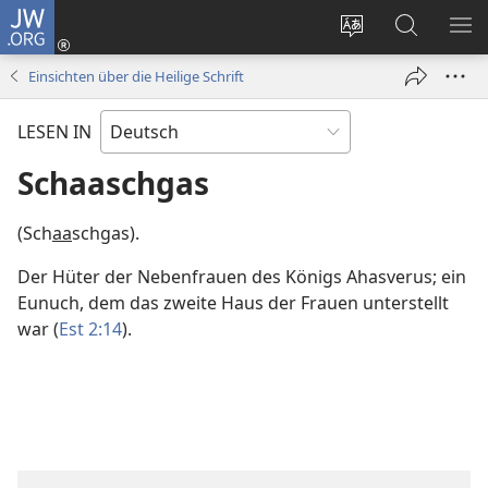
JW.ORG
Anmelden
(öffnet
Websitesprache
Suche
ME
neues
ändern
EI
Einsichten über die Heilige Schrift
Fenster)
LESEN IN
Schaaschgas
(Sch
aa
schgas).
Der Hüter der Nebenfrauen des Königs Ahasverus; ein
Eunuch, dem das zweite Haus der Frauen unterstellt
war (
Est 2:14
).