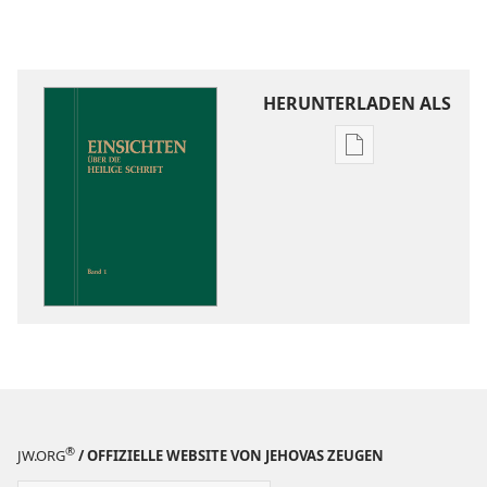
HERUNTERLADEN ALS
Downloadoptio
für
Veröffentlichun
Einsichten
über
die
Heilige
Schrift
®
JW.ORG
/ OFFIZIELLE WEBSITE VON JEHOVAS ZEUGEN