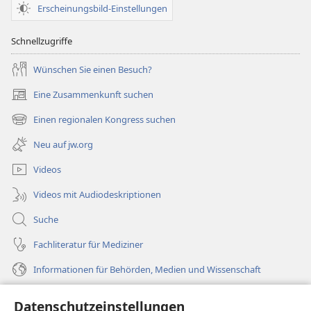
Erscheinungsbild-Einstellungen
Schnellzugriffe
Wünschen Sie einen Besuch?
Eine Zusammenkunft suchen
(öffnet
neues
Einen regionalen Kongress suchen
(öffnet
Fenster)
neues
Neu auf jw.org
Fenster)
Videos
Videos mit Audiodeskriptionen
Suche
Fachliteratur für Mediziner
Informationen für Behörden, Medien und Wissenschaft
Hilfe
Datenschutzeinstellungen