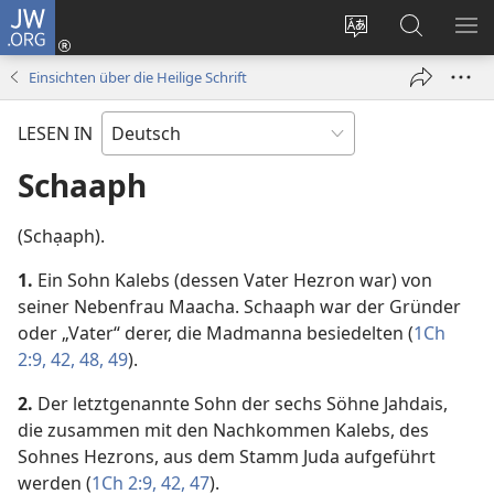
JW.ORG
Anmelden
(öffnet
Websitesprache
Suche
ME
neues
ändern
EI
Einsichten über die Heilige Schrift
Fenster)
LESEN IN
Schaaph
(Schạaph).
1.
Ein Sohn Kalebs (dessen Vater Hezron war) von
seiner Nebenfrau Maacha. Schaaph war der Gründer
oder „Vater“ derer, die Madmanna besiedelten (
1Ch
2:9,
42,
48, 49
).
2.
Der letztgenannte Sohn der sechs Söhne Jahdais,
die zusammen mit den Nachkommen Kalebs, des
Sohnes Hezrons, aus dem Stamm Juda aufgeführt
werden (
1Ch 2:9,
42,
47
).