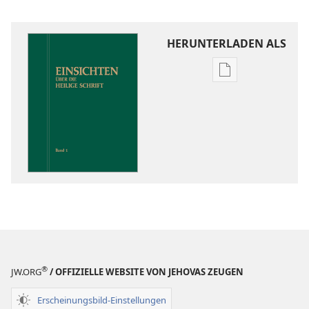
HERUNTERLADEN ALS
Downloadoptio
für
Veröffentlichun
Einsichten
über
die
Heilige
Schrift
®
JW.ORG
/ OFFIZIELLE WEBSITE VON JEHOVAS ZEUGEN
Erscheinungsbild-Einstellungen