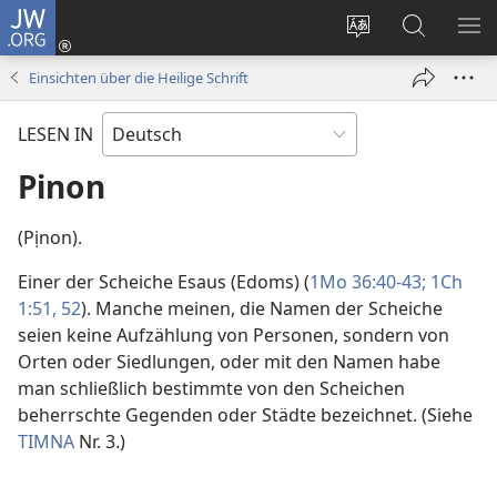
JW.ORG
Anmelden
(öffnet
Websitesprache
Suche
ME
neues
ändern
EI
Einsichten über die Heilige Schrift
Fenster)
LESEN IN
Pinon
(Pịnon).
Einer der Scheiche Esaus (Edoms) (
1Mo 36:40-43;
1Ch
1:51, 52
). Manche meinen, die Namen der Scheiche
seien keine Aufzählung von Personen, sondern von
Orten oder Siedlungen, oder mit den Namen habe
man schließlich bestimmte von den Scheichen
beherrschte Gegenden oder Städte bezeichnet. (Siehe
TIMNA
Nr. 3.)