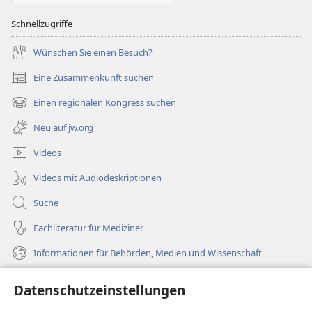
Schnellzugriffe
Wünschen Sie einen Besuch?
Eine Zusammenkunft suchen
(öffnet
neues
Einen regionalen Kongress suchen
(öffnet
Fenster)
neues
Neu auf jw.org
Fenster)
Videos
Videos mit Audiodeskriptionen
Suche
Fachliteratur für Mediziner
Informationen für Behörden, Medien und Wissenschaft
Hilfe
Datenschutzeinstellungen