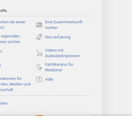
iffe
chen Sie einen
Eine Zusammenkunft
(öffnet
ch?
suchen
neues
 regionalen
Neu auf jw.org
Fenster)
ress suchen
Videos mit
os
Audiodeskriptionen
Fachliteratur für
e
Mediziner
mationen für
Hilfe
rden, Medien und
nschaft
nden
htturm ONLINE-
®
JW Hub
(öffnet
LIOTHEK
neues