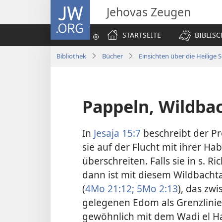
JW.ORG
Jehovas Zeugen
STARTSEITE
BIBLIS
Bibliothek
Bücher
Einsichten über die Heilige S
Pappeln, Wildbac
In
Jesaja 15:7
beschreibt der Pr
sie auf der Flucht mit ihrer Ha
überschreiten. Falls sie in s. R
dann ist mit diesem Wildbacht
(
4Mo 21:12;
5Mo 2:13
), das zw
gelegenen Edom als Grenzlinie
gewöhnlich mit dem Wadi el Ha