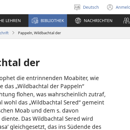
Deutsch
Anmel
Sprache
(öff
auswählen
neu
CHE LEHREN
BIBLIOTHEK
NACHRICHTEN
Fens
chrift
Pappeln, Wildbachtal der
htal der
ophet die entrinnenden Moabiter, wie
be das „Wildbachtal der Pappeln“
ichtung flohen, was wahrscheinlich zutraf,
al wohl das „Wildbachtal Sered“ gemeint
ischen Moab und dem s. davon
 diente. Das Wildbachtal Sered wird
saʼ gleichgesetzt, das ins Südende des