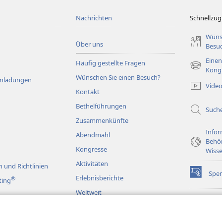
Nachrichten
Schnellzugr
Wüns
Über uns
Besu
Einen
Häufig gestellte Fragen
(öffnet
Kong
Wünschen Sie einen Besuch?
neues
Einladungen
Vide
Fenster)
Kontakt
Bethelführungen
Such
Zusammenkünfte
Infor
Abendmahl
Behö
Kongresse
Wisse
Aktivitäten
 und Richtlinien
Spe
(öffnet
Erlebnisberichte
®
ting
neues
Weltweit
Fenster)
Wac
(öffnet
BIB
neues