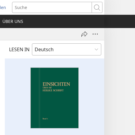
den
net
Suche
es
ÜBER UNS
ter)
LESEN IN