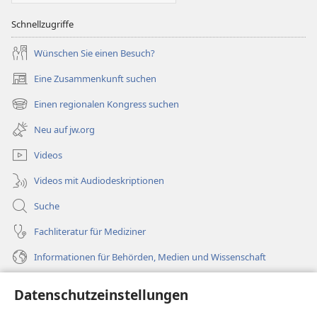
Schnellzugriffe
Wünschen Sie einen Besuch?
Eine Zusammenkunft suchen
(öffnet
neues
Einen regionalen Kongress suchen
(öffnet
Fenster)
neues
Neu auf jw.org
Fenster)
Videos
Videos mit Audiodeskriptionen
Suche
Fachliteratur für Mediziner
Informationen für Behörden, Medien und Wissenschaft
Hilfe
Datenschutzeinstellungen