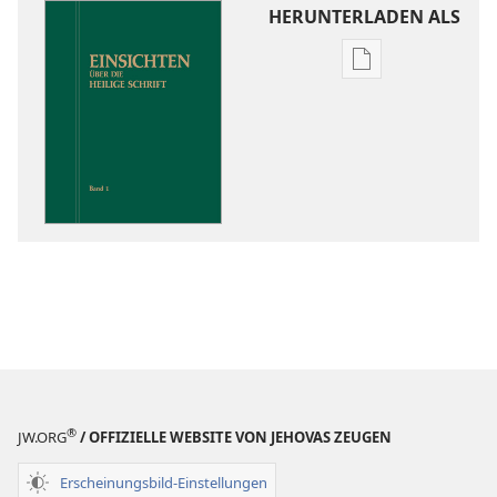
HERUNTERLADEN ALS
Downloadoptio
für
Veröffentlichun
Einsichten
über
die
Heilige
Schrift
®
JW.ORG
/ OFFIZIELLE WEBSITE VON JEHOVAS ZEUGEN
Erscheinungsbild-Einstellungen