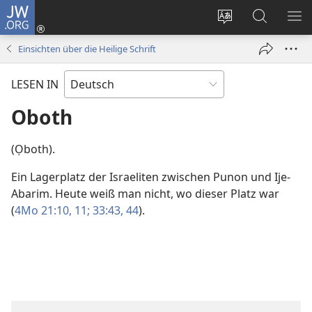
JW.ORG
Anmelden
(öffnet
Websitesprache
Suche
ME
neues
ändern
EI
Einsichten über die Heilige Schrift
Fenster)
LESEN IN
Oboth
(Ọboth).
Ein Lagerplatz der Israeliten zwischen Punon und Ije-
Abarim. Heute weiß man nicht, wo dieser Platz war
(
4Mo 21:10, 11;
33:43, 44
).