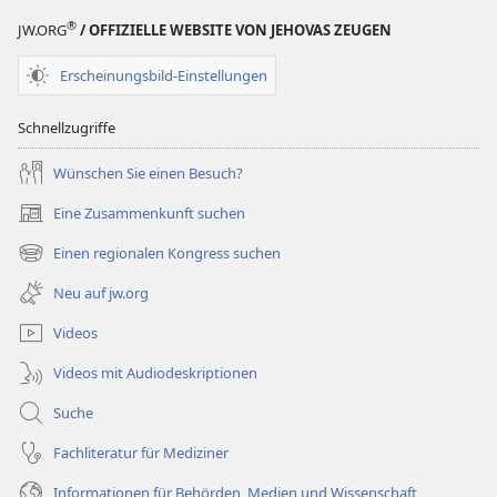
®
JW.ORG
/ OFFIZIELLE WEBSITE VON JEHOVAS ZEUGEN
Erscheinungsbild-Einstellungen
Schnellzugriffe
Wünschen Sie einen Besuch?
Eine Zusammenkunft suchen
(öffnet
neues
Einen regionalen Kongress suchen
(öffnet
Fenster)
neues
Neu auf jw.org
Fenster)
Videos
Videos mit Audiodeskriptionen
Suche
Fachliteratur für Mediziner
Informationen für Behörden, Medien und Wissenschaft