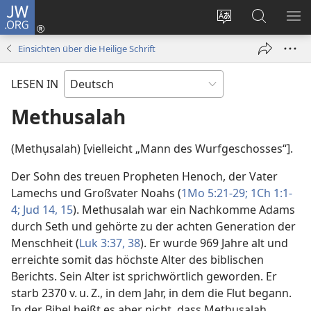
JW.ORG
Anmelden
(öffnet
Websitesprache
Suche
ME
neues
ändern
EI
Einsichten über die Heilige Schrift
Fenster)
LESEN IN
Methusalah
(Methụsalah) [vielleicht „Mann des Wurfgeschosses“].
Der Sohn des treuen Propheten Henoch, der Vater
Lamechs und Großvater Noahs (
1Mo 5:21-29;
1Ch 1:1-
4;
Jud 14, 15
). Methusalah war ein Nachkomme Adams
durch Seth und gehörte zu der achten Generation der
Menschheit (
Luk 3:37, 38
). Er wurde 969 Jahre alt und
erreichte somit das höchste Alter des biblischen
Berichts. Sein Alter ist sprichwörtlich geworden. Er
starb 2370 v. u. Z., in dem Jahr, in dem die Flut begann.
In der Bibel heißt es aber nicht, dass Methusalah