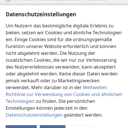
Hilfe
Datenschutzeinstellungen
Spenden
Um Nutzern das bestmögliche digitale Erlebnis zu
(öffnet
neues
bieten, setzen wir Cookies und ähnliche Technologien
Fenster)
ein. Einige Cookies sind für die ordnungsgemäße
Wachtturm ONLINE-BIBLIOTHEK
(öffnet
Funktion unserer Website erforderlich und können
neues
®
JW Hub
nicht abgelehnt werden. Die Nutzung der
Fenster)
(öffnet
zusätzlichen Cookies, die wir nur zur Verbesserung
neues
®
JW Library
Fenster)
des Nutzererlebnisses verwenden, kann akzeptiert
oder abgelehnt werden. Keine dieser Daten werden
®
Watchtower Library
jemals verkauft oder zu Marketingzwecken
verwendet. Mehr darüber ist in der
Weltweiten
Richtlinie zur Verwendung von Cookies und ähnlichen
Technologien
zu finden. Die persönlichen
Copyright
© 2026 Watch Tower Bible and Tract Society of Pennsylvania.
Einstellungen können jederzeit in den
NUTZUNGSBEDINGUNGEN
|
DATENSCHUTZERKLÄRUNG
|
Datenschutzeinstellungen
geändert werden.
DATENSCHUTZEINSTELLUNGEN