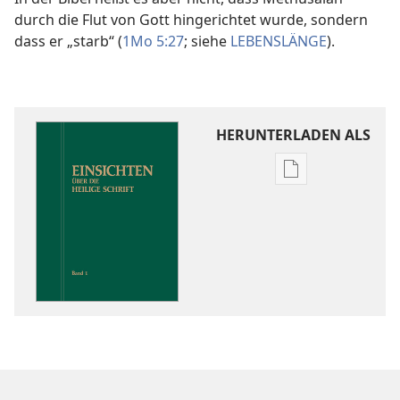
durch die Flut von Gott hingerichtet wurde, sondern
dass er „starb“ (
1Mo 5:27
; siehe
LEBENSLÄNGE
).
HERUNTERLADEN ALS
Downloadoptio
für
Veröffentlichun
Einsichten
über
die
Heilige
Schrift