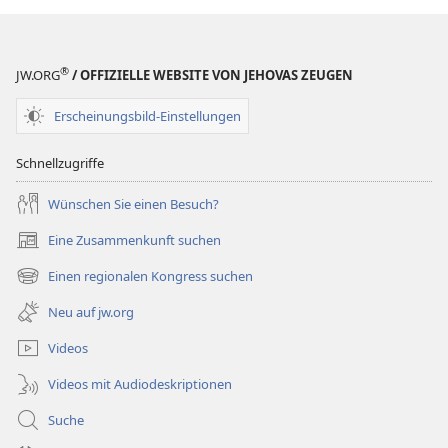
®
JW.ORG
/ OFFIZIELLE WEBSITE VON JEHOVAS ZEUGEN
Erscheinungsbild-Einstellungen
Schnellzugriffe
Wünschen Sie einen Besuch?
Eine Zusammenkunft suchen
(öffnet
neues
Einen regionalen Kongress suchen
(öffnet
Fenster)
neues
Neu auf jw.org
Fenster)
Videos
Videos mit Audiodeskriptionen
Suche