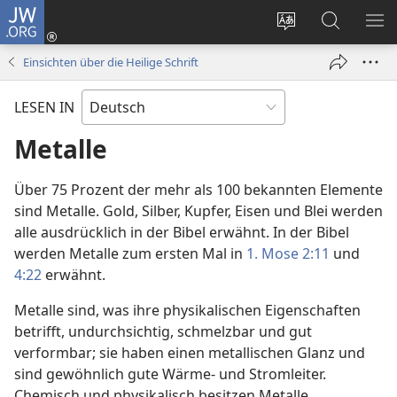
JW.ORG
Anmelden
(öffnet
Websitesprache
Suche
ME
neues
ändern
EI
Einsichten über die Heilige Schrift
Fenster)
LESEN IN
Metalle
Über 75 Prozent der mehr als 100 bekannten Elemente
sind Metalle. Gold, Silber, Kupfer, Eisen und Blei werden
alle ausdrücklich in der Bibel erwähnt. In der Bibel
werden Metalle zum ersten Mal in
1. Mose 2:11
und
4:22
erwähnt.
Metalle sind, was ihre physikalischen Eigenschaften
betrifft, undurchsichtig, schmelzbar und gut
verformbar; sie haben einen metallischen Glanz und
sind gewöhnlich gute Wärme- und Stromleiter.
Chemisch und physikalisch besitzen Metalle