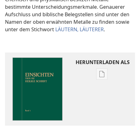
bestimmte Unterscheidungsmerkmale. Genauerer
Aufschluss und biblische Belegstellen sind unter den
Namen der oben erwähnten Metalle zu finden sowie
unter dem Stichwort
LÄUTERN, LÄUTERER
.
HERUNTERLADEN ALS
Downloadoptio
für
Veröffentlichun
Einsichten
über
die
Heilige
Schrift