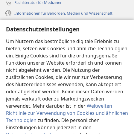
Fachliteratur für Mediziner
Informationen für Behörden, Medien und Wissenschaft
Hilfe
Datenschutzeinstellungen
Spenden
Um Nutzern das bestmögliche digitale Erlebnis zu
(öffnet
neues
bieten, setzen wir Cookies und ähnliche Technologien
Fenster)
ein. Einige Cookies sind für die ordnungsgemäße
Wachtturm ONLINE-BIBLIOTHEK
(öffnet
Funktion unserer Website erforderlich und können
neues
®
JW Hub
nicht abgelehnt werden. Die Nutzung der
Fenster)
(öffnet
zusätzlichen Cookies, die wir nur zur Verbesserung
neues
®
JW Library
Fenster)
des Nutzererlebnisses verwenden, kann akzeptiert
oder abgelehnt werden. Keine dieser Daten werden
®
Watchtower Library
jemals verkauft oder zu Marketingzwecken
verwendet. Mehr darüber ist in der
Weltweiten
Richtlinie zur Verwendung von Cookies und ähnlichen
Technologien
zu finden. Die persönlichen
Copyright
© 2026 Watch Tower Bible and Tract Society of Pennsylvania.
Einstellungen können jederzeit in den
NUTZUNGSBEDINGUNGEN
|
DATENSCHUTZERKLÄRUNG
|