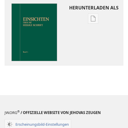
HERUNTERLADEN ALS
Downloadoptio
für
Veröffentlichun
Einsichten
über
die
Heilige
Schrift
®
JW.ORG
/ OFFIZIELLE WEBSITE VON JEHOVAS ZEUGEN
Erscheinungsbild-Einstellungen