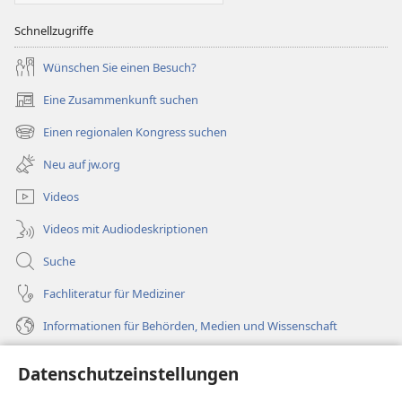
Schnellzugriffe
Wünschen Sie einen Besuch?
Eine Zusammenkunft suchen
(öffnet
neues
Einen regionalen Kongress suchen
(öffnet
Fenster)
neues
Neu auf jw.org
Fenster)
Videos
Videos mit Audiodeskriptionen
Suche
Fachliteratur für Mediziner
Informationen für Behörden, Medien und Wissenschaft
Hilfe
Datenschutzeinstellungen