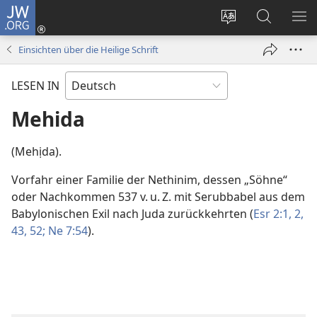
JW.ORG
Anmelden
(öffnet
Websitesprache
Suche
ME
neues
ändern
EI
Einsichten über die Heilige Schrift
Fenster)
LESEN IN
Mehida
(Mehịda).
Vorfahr einer Familie der Nethinim, dessen „Söhne“
oder Nachkommen 537 v. u. Z. mit Serubbabel aus dem
Babylonischen Exil nach Juda zurückkehrten (
Esr 2:1, 2,
43,
52;
Ne 7:54
).