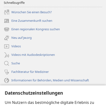
Schnellzugriffe
Wünschen Sie einen Besuch?
Eine Zusammenkunft suchen
(öffnet
neues
Einen regionalen Kongress suchen
(öffnet
Fenster)
neues
Neu auf jw.org
Fenster)
Videos
Videos mit Audiodeskriptionen
Suche
Fachliteratur für Mediziner
Informationen für Behörden, Medien und Wissenschaft
Hilfe
Datenschutzeinstellungen
Spenden
Um Nutzern das bestmögliche digitale Erlebnis zu
(öffnet