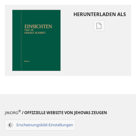
HERUNTERLADEN ALS
Downloadoptio
für
Veröffentlichun
Einsichten
über
die
Heilige
Schrift
®
JW.ORG
/ OFFIZIELLE WEBSITE VON JEHOVAS ZEUGEN
Erscheinungsbild-Einstellungen