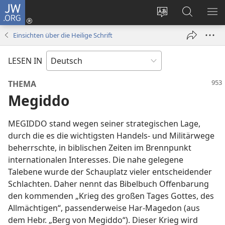
JW.ORG
Anmelden
(öffnet
Websitesprache
Suche
ME
neues
ändern
EI
Einsichten über die Heilige Schrift
Fenster)
LESEN IN
THEMA
Megiddo
MEGIDDO stand wegen seiner strategischen Lage,
durch die es die wichtigsten Handels- und Militärwege
beherrschte, in biblischen Zeiten im Brennpunkt
internationalen Interesses. Die nahe gelegene
Talebene wurde der Schauplatz vieler entscheidender
Schlachten. Daher nennt das Bibelbuch Offenbarung
den kommenden „Krieg des großen Tages Gottes, des
Allmächtigen“, passenderweise Har-Magedon (aus
dem Hebr. „Berg von Megiddo“). Dieser Krieg wird