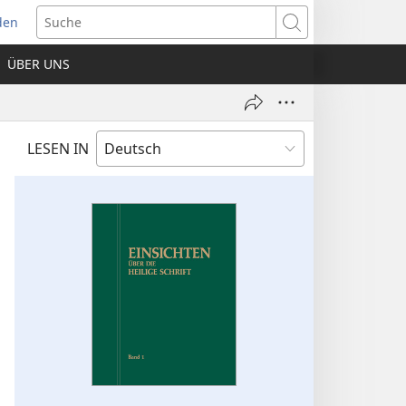
den
net
Suche
es
ÜBER UNS
ter)
LESEN IN