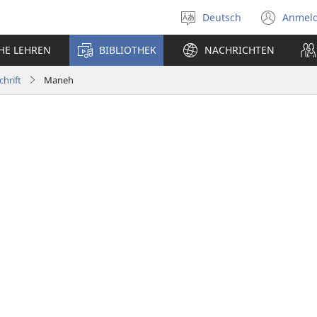
Deutsch
Anmel
Sprache
(öff
auswählen
neu
CHE LEHREN
BIBLIOTHEK
NACHRICHTEN
Fens
chrift
Maneh