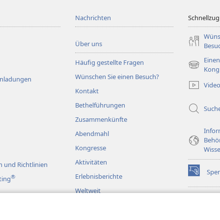
Nachrichten
Schnellzugr
Wüns
Über uns
Besu
Einen
Häufig gestellte Fragen
(öffnet
Kong
Wünschen Sie einen Besuch?
neues
Einladungen
Vide
Fenster)
Kontakt
Bethelführungen
Such
Zusammenkünfte
Infor
Abendmahl
Behö
Kongresse
Wisse
Aktivitäten
 und Richtlinien
Spe
(öffnet
Erlebnisberichte
®
ting
neues
Weltweit
Fenster)
Wac
(öffnet
BIB
neues