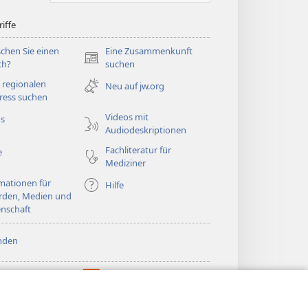
iffe
chen Sie einen
Eine Zusammenkunft
(öffnet
ch?
suchen
neues
 regionalen
Neu auf jw.org
Fenster)
ress suchen
Videos mit
os
Audiodeskriptionen
Fachliteratur für
e
Mediziner
mationen für
Hilfe
rden, Medien und
nschaft
nden
htturm ONLINE-
®
JW Hub
(öffnet
LIOTHEK
neues