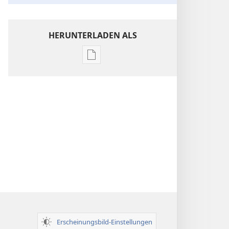
HERUNTERLADEN ALS
Downloadoptionen
für
Veröffentlichungen
Einsichten
über
die
Heilige
Schrift
Erscheinungsbild-Einstellungen