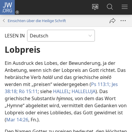
JW.ORG
Anmelden
(öffnet
Websitesprache
Suche
ME
neues
ändern
EI
Einsichten über die Heilige Schrift
Fenster)
LESEN IN
Lobpreis
Ein Ausdruck des Lobes, der Bewunderung, ja der
Anbetung, wenn sich der Lobpreis an Gott richtet. Das
hebräische Verb
halál
und das griechische
ainéō
werden mit „preisen“ wiedergegeben (
Ps 113:1;
Jes
38:18;
Rö 15:11
; siehe
HALLEL
;
HALLELUJA
). Das
griechische Substantiv
hýmnos,
von dem das Wort
„Hymne“ abgeleitet wird, vermittelt den Gedanken von
Lobpreis oder eines Lobliedes, das Gott gewidmet ist
(
Mar 14:26
, Fn.).
Den Namen Gottes zu preisen bedeutet, den Höchsten