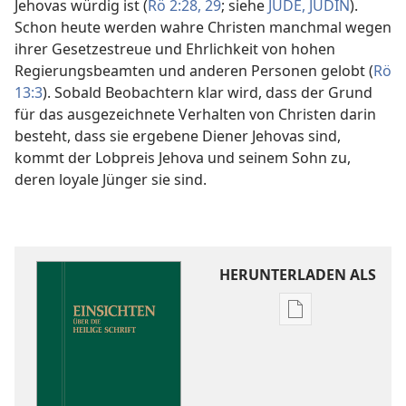
Jehovas würdig ist (
Rö 2:28, 29
; siehe
JUDE, JÜDIN
).
Schon heute werden wahre Christen manchmal wegen
ihrer Gesetzestreue und Ehrlichkeit von hohen
Regierungsbeamten und anderen Personen gelobt (
Rö
13:3
). Sobald Beobachtern klar wird, dass der Grund
für das ausgezeichnete Verhalten von Christen darin
besteht, dass sie ergebene Diener Jehovas sind,
kommt der Lobpreis Jehova und seinem Sohn zu,
deren loyale Jünger sie sind.
HERUNTERLADEN ALS
Downloadoptio
für
Veröffentlichun
Einsichten