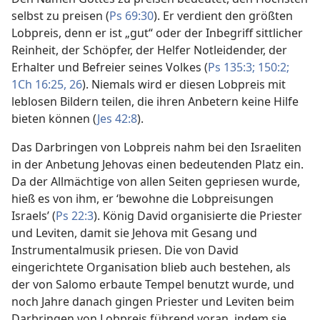
selbst zu preisen (
Ps 69:30
). Er verdient den größten
Lobpreis, denn er ist „gut“ oder der Inbegriff sittlicher
Reinheit, der Schöpfer, der Helfer Notleidender, der
Erhalter und Befreier seines Volkes (
Ps 135:3;
150:2;
1Ch 16:25, 26
). Niemals wird er diesen Lobpreis mit
leblosen Bildern teilen, die ihren Anbetern keine Hilfe
bieten können (
Jes 42:8
).
Das Darbringen von Lobpreis nahm bei den Israeliten
in der Anbetung Jehovas einen bedeutenden Platz ein.
Da der Allmächtige von allen Seiten gepriesen wurde,
hieß es von ihm, er ‘bewohne die Lobpreisungen
Israels’ (
Ps 22:3
). König David organisierte die Priester
und Leviten, damit sie Jehova mit Gesang und
Instrumentalmusik priesen. Die von David
eingerichtete Organisation blieb auch bestehen, als
der von Salomo erbaute Tempel benutzt wurde, und
noch Jahre danach gingen Priester und Leviten beim
Darbringen von Lobpreis führend voran, indem sie