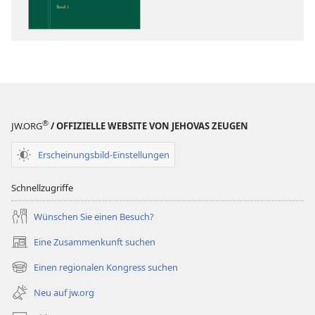
über
die
Heilige
Schrift
®
JW.ORG
/ OFFIZIELLE WEBSITE VON JEHOVAS ZEUGEN
Erscheinungsbild-Einstellungen
Schnellzugriffe
Wünschen Sie einen Besuch?
Eine Zusammenkunft suchen
(öffnet
neues
Einen regionalen Kongress suchen
(öffnet
Fenster)
neues
Neu auf jw.org
Fenster)