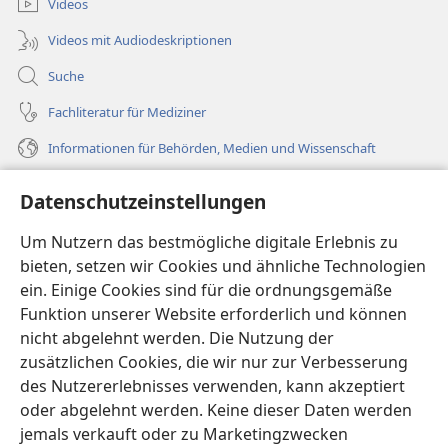
Videos
Videos mit Audiodeskriptionen
Suche
Fachliteratur für Mediziner
Informationen für Behörden, Medien und Wissenschaft
Hilfe
Datenschutzeinstellungen
Spenden
Um Nutzern das bestmögliche digitale Erlebnis zu
(öffnet
neues
bieten, setzen wir Cookies und ähnliche Technologien
Fenster)
ein. Einige Cookies sind für die ordnungsgemäße
Wachtturm ONLINE-BIBLIOTHEK
(öffnet
Funktion unserer Website erforderlich und können
neues
®
JW Hub
nicht abgelehnt werden. Die Nutzung der
Fenster)
(öffnet
zusätzlichen Cookies, die wir nur zur Verbesserung
neues
®
JW Library
Fenster)
des Nutzererlebnisses verwenden, kann akzeptiert
oder abgelehnt werden. Keine dieser Daten werden
®
Watchtower Library
jemals verkauft oder zu Marketingzwecken