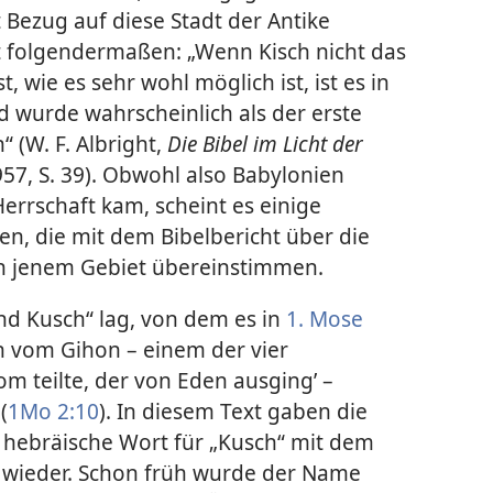
Mit Bezug auf diese Stadt der Antike
ht folgendermaßen: „Wenn Kisch nicht das
st, wie es sehr wohl möglich ist, ist es in
d wurde wahrscheinlich als der erste
 (W. F. Albright,
Die Bibel im Licht der
957, S. 39). Obwohl also Babylonien
Herrschaft kam, scheint es einige
en, die mit dem Bibelbericht über die
 in jenem Gebiet übereinstimmen.
d Kusch“ lag, von dem es in
1. Mose
h vom Gihon – einem der vier
rom teilte, der von Eden ausging’ –
(
1Mo 2:10
). In diesem Text gaben die
hebräische Wort für „Kusch“ mit dem
 wieder. Schon früh wurde der Name