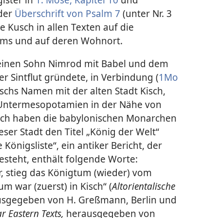
der
Überschrift von Psalm 7
(unter Nr. 3
e Kusch in allen Texten auf die
ms und auf deren Wohnort.
einen Sohn Nimrod mit Babel und dem
r Sintflut gründete, in Verbindung (
1Mo
schs Namen mit der alten Stadt Kisch,
Untermesopotamien in der Nähe von
lich haben die babylonischen Monarchen
dieser Stadt den Titel „König der Welt“
nigsliste“, ein antiker Bericht, der
steht, enthält folgende Worte:
, stieg das Königtum (wieder) vom
 war (zuerst) in Kisch“ (
Altorientalische
sgegeben von H. Greßmann, Berlin und
r Eastern Texts,
herausgegeben von