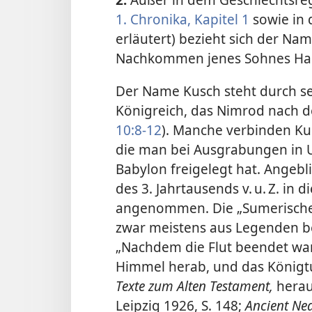
1. Chronika, Kapitel 1
sowie in 
erläutert) bezieht sich der Nam
Nachkommen jenes Sohnes Ha
Der Name Kusch steht durch s
Königreich, das Nimrod nach de
10:8-12
). Manche verbinden Ku
die man bei Ausgrabungen in 
Babylon freigelegt hat. Angeb
des 3. Jahrtausends v. u. Z. in 
angenommen. Die „Sumerische Kö
zwar meistens aus Legenden be
„Nachdem die Flut beendet war
Himmel herab, und das Königtum
Texte zum Alten Testament,
herau
Leipzig 1926, S. 148;
Ancient Nea