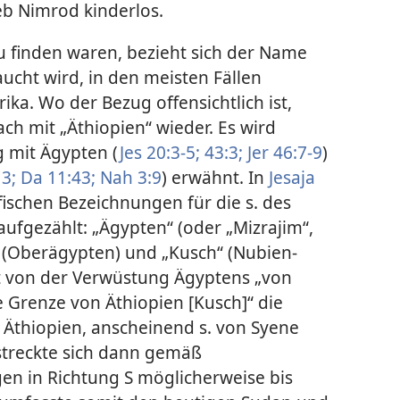
b Nimrod kinderlos.
u finden waren, bezieht sich der Name
aucht wird, in den meisten Fällen
rika. Wo der Bezug offensichtlich ist,
ch mit „Äthiopien“ wieder. Es wird
mit Ägypten (
Jes 20:3-5;
43:3;
Jer 46:7-9
)
 3;
Da 11:43;
Nah 3:9
) erwähnt. In
Jesaja
ischen Bezeichnungen für die s. des
ufgezählt: „Ägypten“ (oder „Mizrajim“,
“ (Oberägypten) und „Kusch“ (Nubien-
t von der Verwüstung Ägyptens „von
e Grenze von Äthiopien [Kusch]“ die
e Äthiopien, anscheinend s. von Syene
streckte sich dann gemäß
n in Richtung S möglicherweise bis