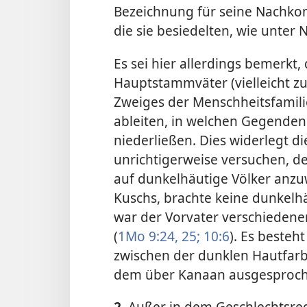
Bezeichnung für seine Nachko
die sie besiedelten, wie unter Nr
Es sei hier allerdings bemerkt,
Hauptstammväter (vielleicht 
Zweiges der Menschheitsfamilie
ableiten, in welchen Gegende
niederließen. Dies widerlegt d
unrichtigerweise versuchen, 
auf dunkelhäutige Völker anz
Kuschs, brachte keine dunkel
war der Vorvater verschiedene
(
1Mo 9:24, 25;
10:6
). Es besteh
zwischen der dunklen Hautfa
dem über Kanaan ausgesproch
2.
Außer in dem Geschlechtsreg