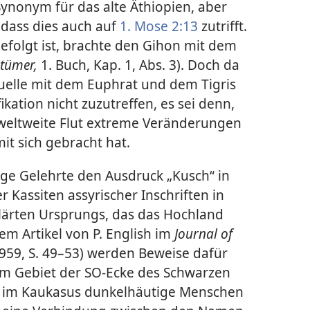
ynonym für das alte Äthiopien, aber
 dass dies auch auf
1. Mose 2:13
zutrifft.
efolgt ist, brachte den Gihon mit dem
rtümer,
1. Buch, Kap. 1, Abs. 3). Doch da
elle mit dem Euphrat und dem Tigris
fikation nicht zuzutreffen, es sei denn,
weltweite Flut extreme Veränderungen
it sich gebracht hat.
ge Gelehrte den Ausdruck „Kusch“ in
 Kassiten assyrischer Inschriften in
lärten Ursprungs, das das Hochland
em Artikel von P. English im
Journal of
 1959, S. 49–53) werden Beweise dafür
t im Gebiet der SO-Ecke des Schwarzen
N im Kaukasus dunkelhäutige Menschen