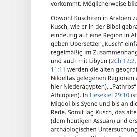
vorkommt. Möglicherweise blie
Obwohl Kuschiten in Arabien z
Kusch, wie er in der Bibel gebr
eindeutig auf eine Region in Af
geben Übersetzer „Kusch“ einfa
regelmäßig im Zusammenhang 
und auch mit Libyen (
2Ch 12:2,
11:11
werden die alten geograf
Nildeltas gelegenen Regionen a
hier Niederägypten), „Pathros
Äthiopien). In
Hesekiel 29:10
is
Migdol bis Syene und bis an di
Rede. Somit lag Kusch, das alt
(dem heutigen Assuan) und er
archäologischen Untersuchunge