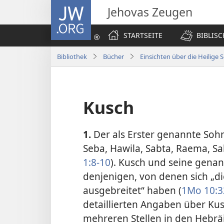
JW.ORG
Jehovas Zeugen
STARTSEITE
BIBLIS
Bibliothek
Bücher
Einsichten über die Heilige S
Kusch
1.
Der als Erster genannte Soh
Seba, Hawila, Sabta,
Raema, Sa
1:8-10
). Kusch und seine gen
denjenigen, von denen sich „di
ausgebreitet“ haben (
1Mo 10:3
detaillierten Angaben über K
mehreren Stellen in den Hebräi