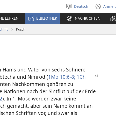
Deutsch
Anmel
Sprache
(öff
auswählen
neu
CHE LEHREN
BIBLIOTHEK
NACHRICHTEN
Fens
chrift
Kusch
n Hams und Vater von sechs Söhnen:
btecha und Nimrod (
1Mo 10:6-8;
1Ch
annten Nachkommen gehören zu
e Nationen nach der Sintflut auf der Erde
2
). In 1. Mose werden zwar keine
usch gemacht, aber sein Name kommt an
schen Schriften vor, und zwar als