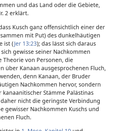
mmen und das Land oder die Gebiete,
. 2 erklärt.
 dass Kusch ganz offensichtlich einer der
zusammen mit Put) des dunkelhäutigen
 ist (
Jer 13:23
); das lässt sich daraus
n sich gewisse seiner Nachkommen
ie Theorie von Personen, die
den über Kanaan ausgesprochenen Fluch,
uwenden, denn Kanaan, der Bruder
häutigen Nachkommen hervor, sondern
r kanaanitischer Stämme Palästinas
t daher nicht die geringste Verbindung
rbe gewisser Nachkommen Kuschs und
enen Fluch.
ister in
1. Mose, Kapitel 10
und