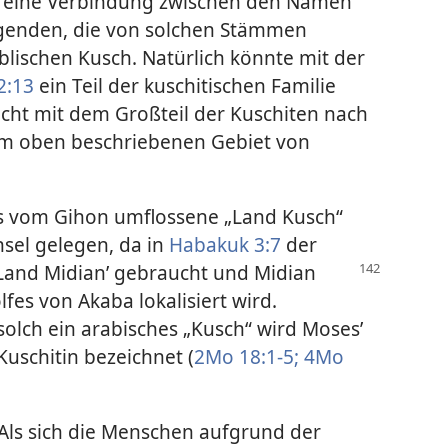
et eine Verbindung zwischen den Namen
genden, die von solchen Stämmen
ischen Kusch. Natürlich könnte mit der
2:13
ein Teil der kuschitischen Familie
nicht mit dem Großteil der Kuschiten nach
em oben beschriebenen Gebiet von
s vom Gihon umflossene „Land Kusch“
sel gelegen, da in
Habakuk 3:7
der
Land Midian’ gebraucht
und Midian
fes von Akaba lokalisiert wird.
olch ein arabisches „Kusch“ wird Moses’
Kuschitin bezeichnet (
2Mo 18:1-5;
4Mo
Als sich die Menschen aufgrund der