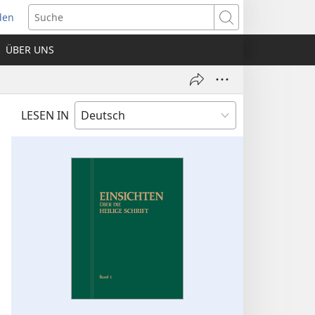
den
net
Suche
es
ÜBER UNS
ter)
LESEN IN