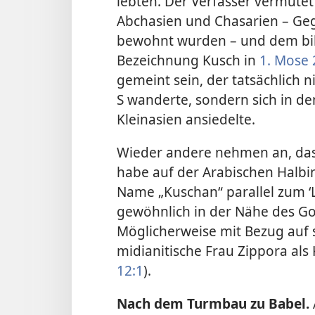
lebten. Der Verfasser vermut
Abchasien und Chasarien – Ge
bewohnt wurden – und dem bibl
Bezeichnung Kusch in
1. Mose 
gemeint sein, der tatsächlich 
S wanderte, sondern sich in d
Kleinasien ansiedelte.
Wieder andere nehmen an, da
habe auf der Arabischen Halbin
Name „Kuschan“ parallel zum ‘
gewöhnlich in der Nähe des Gol
Möglicherweise mit Bezug auf s
midianitische Frau Zippora als 
12:1
).
Nach dem Turmbau zu Babel.