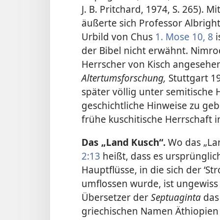
J. B. Pritchard, 1974, S. 265). 
äußerte sich Professor Albrig
Urbild von Chus
1. Mose 10, 8
i
der Bibel nicht erwähnt. Nimro
Herrscher von Kisch angesehen“
Altertumsforschung,
Stuttgart 1
später völlig unter semitische 
geschichtliche Hinweise zu geb
frühe kuschitische Herrschaft
Das „Land Kusch“.
Wo das „Lan
2:13
heißt, dass es ursprünglic
Hauptflüsse, in die sich der ‘St
umflossen wurde, ist ungewiss 
Übersetzer der
Septuaginta
das 
griechischen Namen Äthiopien