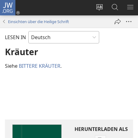
JW.ORG
Anmelden
(öffnet
Websitesprache
Suche
ME
neues
ändern
EI
Einsichten über die Heilige Schrift
Fenster)
LESEN IN
Kräuter
Siehe
BITTERE KRÄUTER
.
HERUNTERLADEN ALS