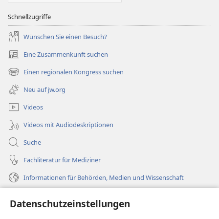
Schnellzugriffe
Wünschen Sie einen Besuch?
Eine Zusammenkunft suchen
(öffnet
neues
Einen regionalen Kongress suchen
(öffnet
Fenster)
neues
Neu auf jw.org
Fenster)
Videos
Videos mit Audiodeskriptionen
Suche
Fachliteratur für Mediziner
Informationen für Behörden, Medien und Wissenschaft
Hilfe
Datenschutzeinstellungen