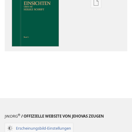
Downloadoptio
für
Veröffentlichun
Einsichten
über
die
Heilige
Schrift
®
JW.ORG
/ OFFIZIELLE WEBSITE VON JEHOVAS ZEUGEN
Erscheinungsbild-Einstellungen