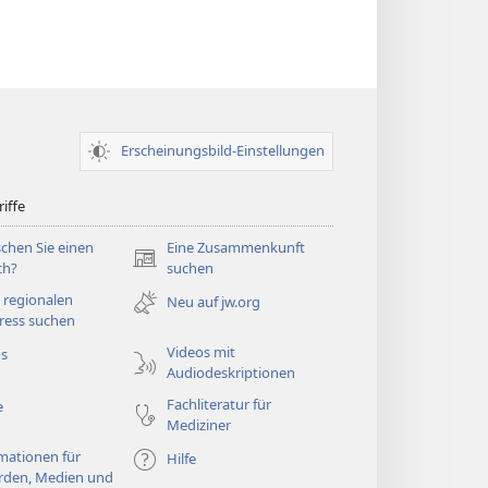
Erscheinungsbild-Einstellungen
iffe
chen Sie einen
Eine Zusammenkunft
(öffnet
ch?
suchen
neues
 regionalen
Neu auf jw.org
Fenster)
ress suchen
Videos mit
os
Audiodeskriptionen
Fachliteratur für
e
Mediziner
mationen für
Hilfe
rden, Medien und