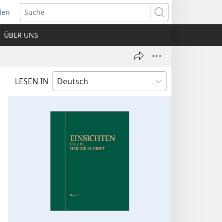
den
net
Suche
es
ÜBER UNS
ter)
LESEN IN