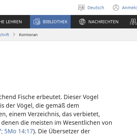
Deutsch
Anmel
Sprache
(öff
auswählen
neu
CHE LEHREN
BIBLIOTHEK
NACHRICHTEN
Fens
chrift
Kormoran
chend Fische erbeutet. Dieser Vogel
nis der Vögel, die gemäß dem
, einem Verzeichnis, das verbietet,
 denen die meisten im Wesentlichen von
;
5Mo 14:17
). Die Übersetzer der