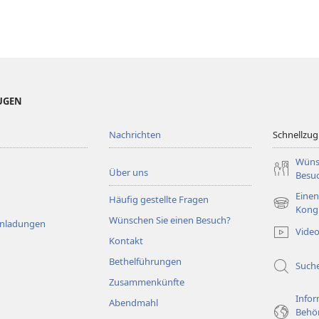
EUGEN
Nachrichten
Schnellzugr
Wüns
Über uns
Besu
Einen
Häufig gestellte Fragen
(öffnet
Kong
Wünschen Sie einen Besuch?
neues
Einladungen
Vide
Fenster)
Kontakt
Bethelführungen
Such
Zusammenkünfte
Infor
Abendmahl
Behö