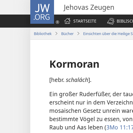
JW.ORG
Jehovas Zeugen
STARTSEITE
BIBLIS
Bibliothek
Bücher
Einsichten über die Heilige S
Kormoran
[hebr.
schalách
].
Ein großer Ruderfüßer, der tau
erscheint nur in dem Verzeich
mosaischen Gesetz unrein waren
bestimmte Vögel zu essen, von
Raub und Aas leben (
3Mo 11:17