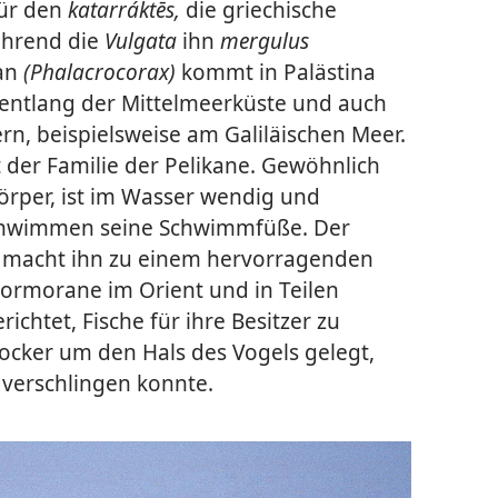
für den
katarráktēs,
die griechische
ährend die
Vulgata
ihn
mergulus
ran
(Phalacrocorax)
kommt in Palästina
s entlang der Mittelmeerküste und auch
, beispielsweise am Galiläischen Meer.
 der Familie der Pelikane. Gewöhnlich
örper, ist im Wasser wendig und
chwimmen seine Schwimmfüße. Der
l macht ihn zu einem hervorragenden
 Kormorane im Orient und in Teilen
ichtet, Fische für ihre Besitzer zu
ocker um den Hals des Vogels gelegt,
e verschlingen konnte.