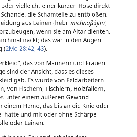
der vielleicht einer kurzen Hose direkt
 Schande, die Schamteile zu entblößen.
leidung aus Leinen (hebr.
michnaßájim
)
orzubeugen, wenn sie am Altar dienten.
anchmal nackt; das war in den Augen
 (
2Mo 28:42, 43
).
terkleid“, das von Männern und Frauen
ige sind der Ansicht, dass es dieses
kleid gab. Es wurde von Feldarbeitern
von Fischern, Tischlern, Holzfällern,
es unter einem äußeren Gewand
ch einem Hemd, das bis an die Knie oder
mel hatte und mit oder ohne Schärpe
lle oder Leinen.