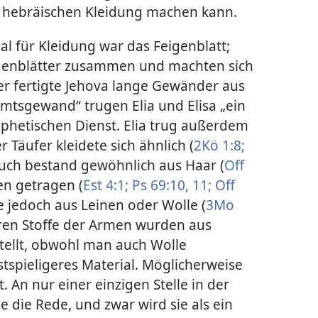
r hebräischen Kleidung machen kann.
al für Kleidung war das Feigenblatt;
genblätter zusammen und machten sich
ter fertigte Jehova lange Gewänder aus
„Amtsgewand“ trugen Elia und Elisa „ein
phetischen Dienst. Elia trug außerdem
 Täufer kleidete sich ähnlich (
2Kö 1:8;
tuch bestand gewöhnlich aus Haar (
Off
n getragen (
Est 4:1;
Ps 69:10, 11;
Off
fe jedoch aus Leinen oder Wolle (
3Mo
eren Stoffe der Armen wurden aus
tellt, obwohl man auch Wolle
tspieligeres Material. Möglicherweise
An nur einer einzigen Stelle in der
de die Rede, und zwar wird sie als ein