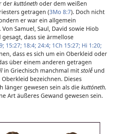
r der
kuttóneth
oder dem weißen
esters getragen (
3Mo 8:7
). Doch nicht
ondern er war ein allgemein
. Von Samuel, Saul, David sowie Hiob
 gesagt, dass sie ärmellose
9;
15:27;
18:4;
24:4;
1Ch 15:27;
Hi 1:20;
ennen, dass es sich um ein Oberkleid oder
 das über einem anderen getragen
íl
in Griechisch manchmal mit
stolḗ
und
n Oberkleid bezeichnen. Dieses
 länger gewesen sein als die
kuttóneth.
ine Art äußeres Gewand gewesen sein.