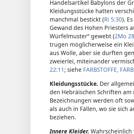
Handelsartikel Babylons der G
Kleidungsstücke hatten versch
manchmal bestickt (
Ri 5:30
). E
Gewand des Hohen Priesters a
Würfelmuster“ gewebt (
2Mo 28
trugen möglicherweise ein Kle
aus Wolle, aber sie durften g
zweierlei, miteinander vermisc
22:11
; siehe
FARBSTOFFE, FÄR
Kleidungsstücke.
Der allgemei
den Hebräischen Schriften am
Bezeichnungen werden oft sow
als auch in Fällen, wo sie sich
beziehen.
Innere Kleider.
Wahrscheinlich 