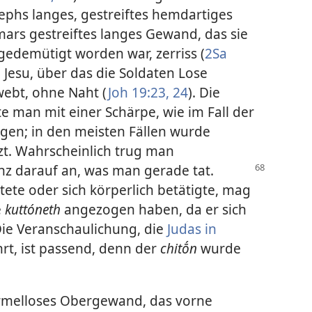
ephs langes, gestreiftes hemdartiges
mars gestreiftes langes Gewand, das sie
gedemütigt worden war, zerriss (
2Sa
)
Jesu, über das die Soldaten Lose
webt, ohne Naht (
Joh 19:23, 24
). Die
e man mit einer Schärpe, wie im Fall der
agen; in den meisten Fällen wurde
zt. Wahrscheinlich trug man
nz darauf an, was man gerade tat.
tete oder sich körperlich betätigte, mag
e
kuttóneth
angezogen haben, da er sich
Die Veranschaulichung, die
Judas in
hrt, ist passend, denn der
chitṓn
wurde
rmelloses Obergewand, das vorne