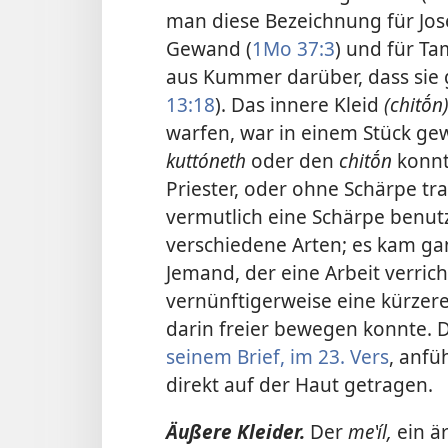
man diese Bezeichnung für Jos
Gewand (
1Mo 37:3
) und für Ta
aus Kummer darüber, dass sie 
13:18
). Das innere Kleid
(chitṓn
warfen, war in einem Stück ge
kuttóneth
oder den
chitṓn
konnt
Priester, oder ohne Schärpe tr
vermutlich eine Schärpe benut
verschiedene
Arten; es kam ga
Jemand, der eine Arbeit verrich
vernünftigerweise eine kürzer
darin freier bewegen konnte. 
seinem Brief, im 23. Vers
, anfü
direkt auf der Haut getragen.
Äußere Kleider.
Der
meʽíl,
ein ä