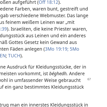
roßen aufgeführt (
Off 18:12
).
iedene Farben, waren bunt, gestreift und
s gab verschiedene Webmuster. Das lange
us feinem weißem Leinen war „mit
:39
). Israeliten, die keine Priester waren,
idungsstück aus Leinen und ein anderes
emäß Gottes Gesetz kein Gewand aus
hten Fäden anlegen (
3Mo 19:19;
5Mo
BEN
;
TUCH
).
ne Ausdruck für Kleidungsstücke, der in
 meisten vorkommt, ist
béghedh.
Andere
ohl in umfassender Weise gebraucht
 auf ein ganz bestimmtes Kleidungsstück
trug man ein innerstes Kleidungsstück in