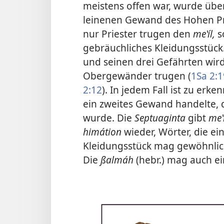
meistens offen war, wurde übe
leinenen Gewand des Hohen Pri
nur Priester trugen den
meʽíl,
s
gebräuchliches Kleidungsstück
und seinen drei Gefährten wird
Obergewänder trugen (
1Sa 2:1
2:12
). In jedem Fall ist zu erk
ein zweites Gewand handelte,
wurde. Die
Septuaginta
gibt
meʽ
himátion
wieder, Wörter, die ei
Kleidungsstück mag gewöhnlich
Die
ßalmáh
(hebr.) mag auch e