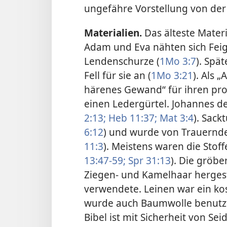
ungefähre Vorstellung von de
Materialien.
Das älteste Materi
Adam und Eva nähten sich Fei
Lendenschurze (
1Mo 3:7
). Spä
Fell für sie an (
1Mo 3:21
). Als 
härenes Gewand“ für ihren pro
einen Ledergürtel. Johannes der
2:13;
Heb 11:37;
Mat 3:4
). Sack
6:12
) und wurde von Trauernde
11:3
). Meistens waren die Stof
13:47-59;
Spr 31:13
). Die gröb
Ziegen- und Kamelhaar herges
verwendete. Leinen war ein kos
wurde auch Baumwolle benutzt. 
Bibel ist mit Sicherheit von Sei