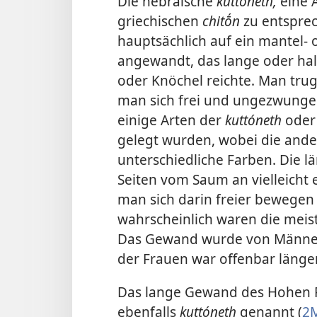
Die hebräische
kuttóneth,
eine 
griechischen
chitṓn
zu entspre
hauptsächlich auf ein mantel-
angewandt, das lange oder hal
oder Knöchel reichte. Man trug
man sich frei und ungezwunge
einige Arten der
kuttóneth
oder
gelegt wurden, wobei die andere
unterschiedliche Farben. Die l
Seiten vom Saum an vielleicht 
man sich darin freier bewegen
wahrscheinlich waren die meis
Das Gewand wurde von Männer
der Frauen war offenbar länger
Das lange Gewand des Hohen P
ebenfalls
kuttóneth
genannt (
2M