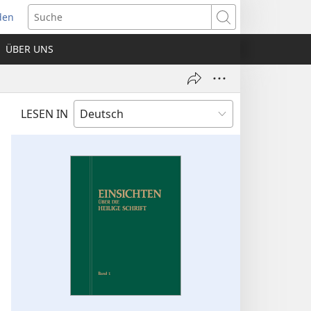
den
net
Suche
es
ÜBER UNS
ter)
LESEN IN