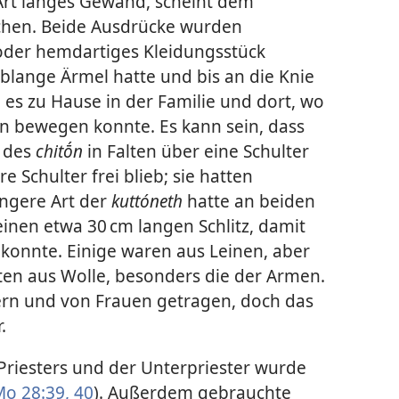
Art langes Gewand, scheint dem
chen. Beide Ausdrücke wurden
 oder hemdartiges Kleidungsstück
blange Ärmel hatte und bis an die Knie
 es zu Hause in der Familie und dort, wo
n bewegen konnte. Es kann sein, dass
 des
chitṓn
in Falten über eine Schulter
 Schulter frei blieb; sie hatten
ängere Art der
kuttóneth
hatte an beiden
einen etwa 30 cm langen Schlitz, damit
 konnte. Einige waren aus Leinen, aber
ten aus Wolle, besonders die der Armen.
n und von Frauen getragen, doch das
.
riesters und der Unterpriester wurde
o 28:39, 40
). Außerdem gebrauchte