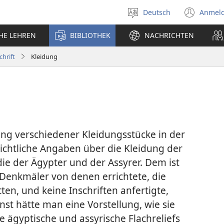
Deutsch
Anmel
Sprache
(öff
auswählen
neu
CHE LEHREN
BIBLIOTHEK
NACHRICHTEN
Fens
chrift
Kleidung
ng verschiedener Kleidungsstücke in der
hichtliche Angaben über die Kleidung der
die der Ägypter und der Assyrer. Dem ist
e Denkmäler von denen errichtete, die
ten, und keine Inschriften anfertigte,
st hätte man eine Vorstellung, wie sie
e ägyptische und assyrische Flachreliefs